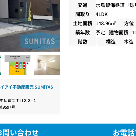
交通
水島臨海鉄道
「
球
間取り
4LDK
土地面積
148.96㎡
方位
築年数
予定
建物面積
1
階数
-
構造
木造
イアイ不動産販売 SUMiTAS
中仙道２丁目３３-１
第9597号
お問い合わせ
お電話