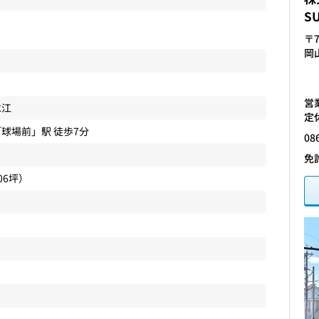
S
〒7
岡
営業
水江
定
「
球場前
」駅 徒歩7分
08
免
.06坪）