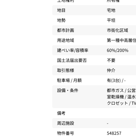
土地権利
所有権
地目
宅地
地勢
平坦
都市計画
市街化区域
用途地域
第一種中高層
建ぺい率/容積率
60%/200%
国土法届出要否
不要
取引態様
仲介
駐車場 / 月額
有(3台) / -
設備・条件
都市ガス / 公営
室乾燥機 / 温
クロゼット / 
備考
周辺施設
-
物件番号
548257