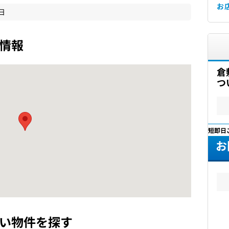
お
0日
情報
倉
つ
最短即日
お
い物件を探す