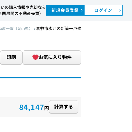
まいの購入情報や売却なら
新規会員登録
ログイン
S（全国展開の不動産売買）
倉敷市水江の新築一戸建
動産一覧（岡山県）
印刷
お気に入り物件
84,147
計算する
円