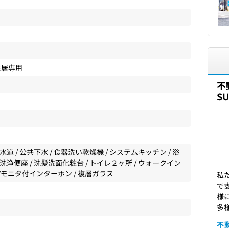
住居専用
不
S
水道 / 公共下水 / 食器洗い乾燥機 / システムキッチン / 浴
水洗浄便座 / 洗髪洗面化粧台 / トイレ２ヶ所 / ウォークイン
TVモニタ付インターホン / 複層ガラス
私
で
様
多
不