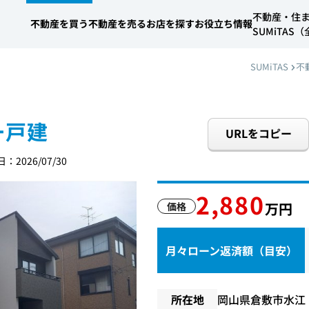
不動産・住
不動産を買う
不動産を売る
お店を探す
お役立ち情報
SUMiTA
SUMiTAS
不
一戸建
URLをコピー
：2026/07/30
2,880
万円
価格
月々ローン返済額（目安）
所在地
岡山県倉敷市水江