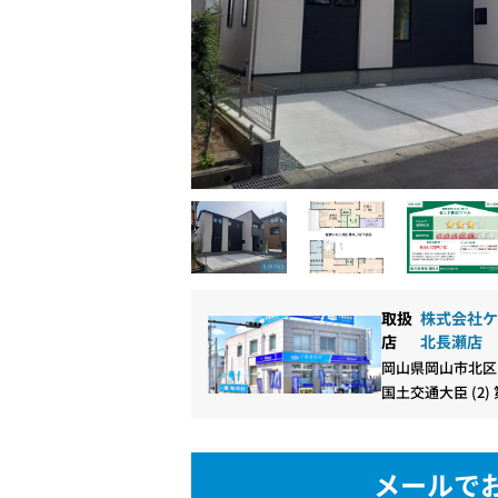
取扱
株式会社ケ
店
北長瀬店
岡山県岡山市北区
国土交通大臣 (2) 
メールで