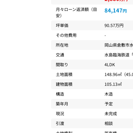
月々ローン返済額（目
84,147
円
安）
坪単価
90.57万円
その他費用
-
所在地
岡山県
倉敷市
交通
水島臨海鉄道
間取り
4LDK
土地面積
148.96㎡（45
建物面積
105.13㎡
構造
木造
築年月
予定
現況
未完成
引渡
相談