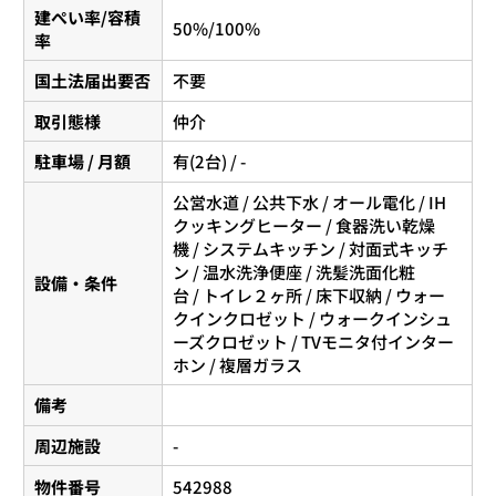
建ぺい率/容積
50%/100%
率
国土法届出要否
不要
取引態様
仲介
駐車場 / 月額
有(2台) / -
公営水道 / 公共下水 / オール電化 / IH
クッキングヒーター / 食器洗い乾燥
機 / システムキッチン / 対面式キッチ
ン / 温水洗浄便座 / 洗髪洗面化粧
設備・条件
台 / トイレ２ヶ所 / 床下収納 / ウォー
クインクロゼット / ウォークインシュ
ーズクロゼット / TVモニタ付インター
ホン / 複層ガラス
備考
周辺施設
-
物件番号
542988