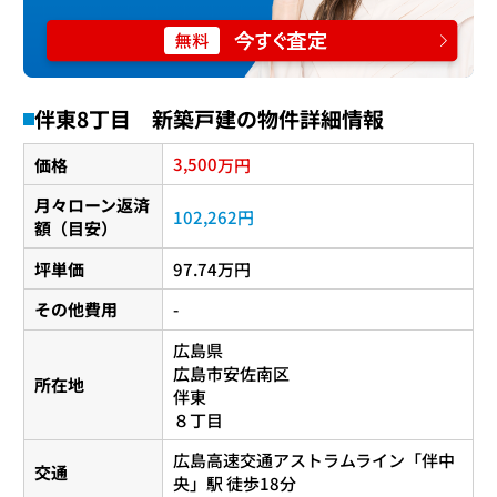
伴東8丁目 新築戸建の物件詳細情報
3,500
価格
万円
月々ローン返済
102,262円
額（目安）
坪単価
97.74万円
その他費用
-
広島県
広島市安佐南区
所在地
伴東
８丁目
広島高速交通アストラムライン
「
伴中
交通
央
」駅 徒歩18分