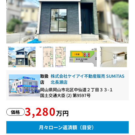
取扱
株式会社ケイアイ不動産販売 SUMiTAS
店
北長瀬店
岡山県岡山市北区中仙道２丁目３３-１
国土交通大臣 (2) 第9597号
3,280
万円
価格
月々ローン返済額（目安）