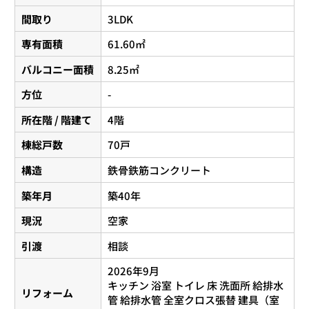
間取り
3LDK
専有面積
61.60㎡
バルコニー面積
8.25㎡
方位
-
所在階 / 階建て
4階
棟総戸数
70戸
構造
鉄骨鉄筋コンクリート
築年月
築40年
現況
空家
引渡
相談
2026年9月
キッチン 浴室 トイレ 床 洗面所 給排水
リフォーム
管 給排水管 全室クロス張替 建具（室