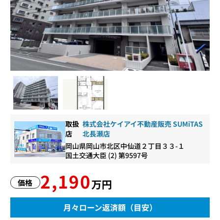
取扱
株式会社ケイアイ不動産販売 SUMiTAS
店
北長瀬店
岡山県岡山市北区中仙道２丁目３３-１
国土交通大臣 (2) 第9597号
2,190
万円
価格
月々ローン返済額（目安）