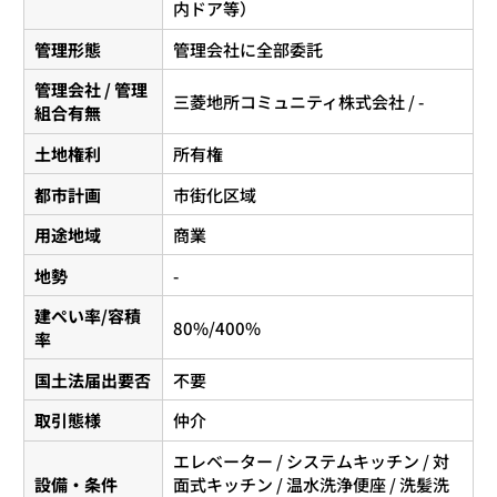
内ドア等）
管理形態
管理会社に全部委託
管理会社 / 管理
三菱地所コミュニティ株式会社 / -
組合有無
土地権利
所有権
都市計画
市街化区域
用途地域
商業
地勢
-
建ぺい率/容積
80%/400%
率
国土法届出要否
不要
取引態様
仲介
エレベーター / システムキッチン / 対
設備・条件
面式キッチン / 温水洗浄便座 / 洗髪洗