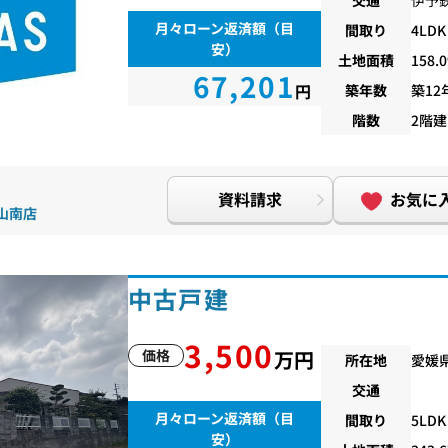
月々ローン返済額（目
間取り
4LDK
安）
土地面積
158.
67,201
円
築年数
築12
階数
2階建
資料請求
お気に
松山南店
中古戸建
3,500
価格
万円
所在地
愛媛
交通
月々ローン返済額（目
間取り
5LDK
安）