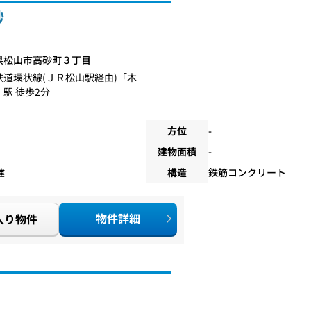
砂
県松山市高砂町３丁目
鉄道環状線(ＪＲ松山駅経由)
「
木
」駅 徒歩2分
方位
-
建物面積
-
建
構造
鉄筋コンクリート
物件詳細
入り物件