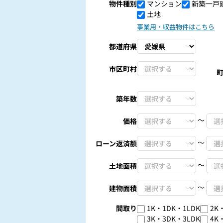
物件種別
マンション
新築一戸
土地
事業用・収益物件はこちら
都道府県
市区町村
築年数
〜
価格
〜
ローン返済額
〜
土地面積
〜
建物面積
間取り
1K・1DK・1LDK
2K
3K・3DK・3LDK
4K