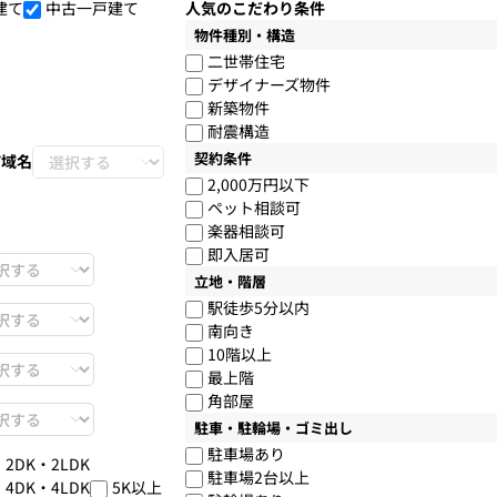
建て
中古一戸建て
人気のこだわり条件
物件種別・構造
二世帯住宅
デザイナーズ物件
新築物件
耐震構造
契約条件
町域名
2,000万円以下
ペット相談可
楽器相談可
即入居可
立地・階層
駅徒歩5分以内
南向き
10階以上
最上階
角部屋
駐車・駐輪場・ゴミ出し
駐車場あり
・2DK・2LDK
駐車場2台以上
・4DK・4LDK
5K以上