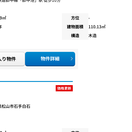
09㎡
方位
-
年
建物面積
110.13㎡
構造
木造
物件詳細
入り物件
価格更新
県松山市石手白石