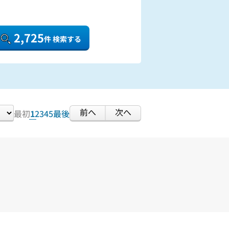
2,725
件 検索する
前へ
次へ
最初
1
2
3
4
5
最後