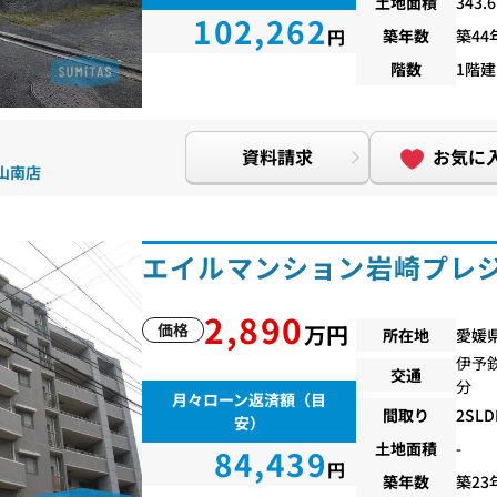
土地面積
343.
102,262
円
築年数
築44
階数
1階建
資料請求
お気に
松山南店
エイルマンション岩崎プレ
2,890
価格
万円
所在地
愛媛
伊予
交通
分
月々ローン返済額（目
間取り
2SLD
安）
土地面積
-
84,439
円
築年数
築23