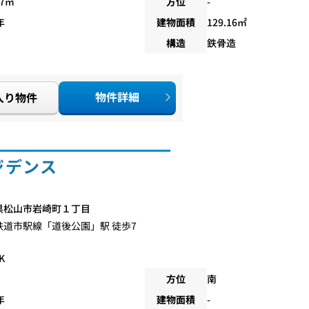
67㎡
方位
-
年
建物面積
129.16㎡
構造
鉄骨造
物件詳細
入り物件
ジデンス
県松山市岩崎町１丁目
鉄道市駅線
「
道後公園
」駅 徒歩7
K
方位
南
年
建物面積
-