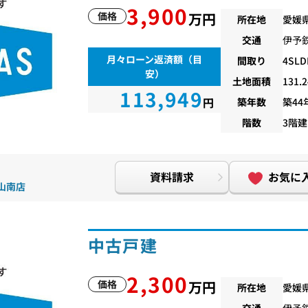
3,900
価格
万円
所在地
愛媛
交通
伊予
月々ローン返済額（目
間取り
4SLD
安）
土地面積
131.
113,949
円
築年数
築44
階数
3階建
資料請求
お気に
松山南店
中古戸建
2,300
価格
万円
所在地
愛媛
交通
伊予