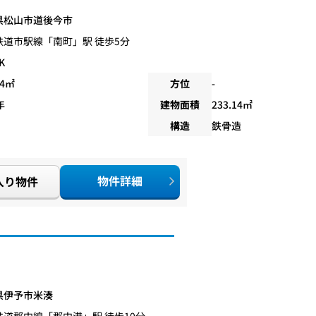
県松山市道後今市
鉄道市駅線
「
南町
」駅 徒歩5分
K
24㎡
方位
-
年
建物面積
233.14㎡
構造
鉄骨造
物件詳細
入り物件
県伊予市米湊
鉄道郡中線
「
郡中港
」駅 徒歩10分