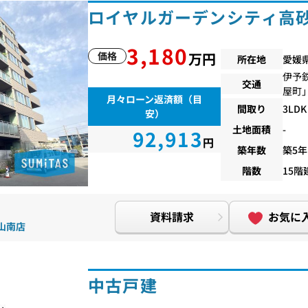
ロイヤルガーデンシティ高
3,180
価格
万円
所在地
愛媛
伊予
交通
屋町
月々ローン返済額（目
間取り
3LDK
安）
土地面積
-
92,913
円
築年数
築5年
階数
15階
資料請求
お気に
松山南店
中古戸建