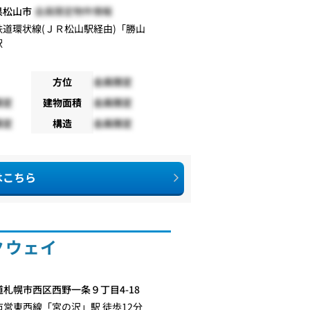
県松山市
会員限定物件情報
鉄道環状線(ＪＲ松山駅経由)
「
勝山
駅
方位
会員限定
限定
建物面積
会員限定
限定
構造
会員限定
はこちら
クウェイ
道札幌市西区西野一条９丁目4-18
市営東西線
「
宮の沢
」駅 徒歩12分