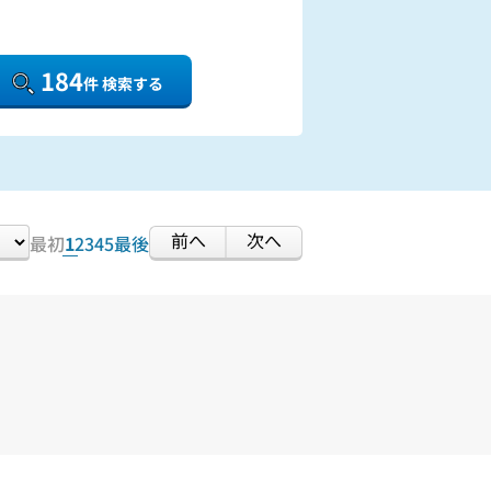
184
件 検索する
前へ
次へ
最初
1
2
3
4
5
最後