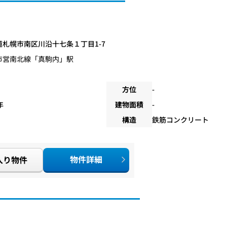
道札幌市南区川沿十七条１丁目1-7
市営南北線
「
真駒内
」駅
方位
-
年
建物面積
-
構造
鉄筋コンクリート
物件詳細
入り物件