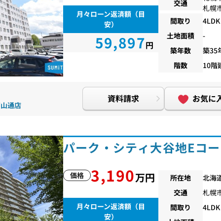
交通
札幌
月々ローン返済額（目
間取り
4LDK
安）
土地面積
-
59,897
円
築年数
築35
階数
10階
資料請求
お気に
幌石山通店
パーク・シティ大谷地Eコー
3,190
価格
万円
所在地
北海
交通
札幌
月々ローン返済額（目
間取り
4LDK
安）