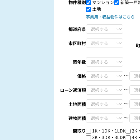
物件種別
マンション
新築一戸
土地
事業用・収益物件はこちら
都道府県
市区町村
築年数
〜
価格
〜
ローン返済額
〜
土地面積
〜
建物面積
間取り
1K・1DK・1LDK
2K
3K・3DK・3LDK
4K