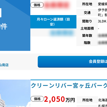
会員限定
所在地
愛媛
価格
伊予
交通
町
」
月々ローン返済額（目
間取り
3LDK
安）
土地面積
-
会員限定
築年数
会員
階数
会員
会員登録
松山南店
クリーンリバー宮ヶ丘パー
2,050
価格
万円
所在地
北海
札幌