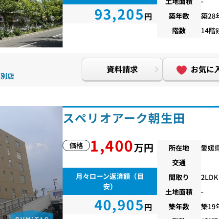
土地面積
-
93,205
円
築年数
築28
階数
14階
資料請求
お気に
厚別店
スペリオアーク朝生田
1,400
価格
万円
所在地
愛媛
交通
月々ローン返済額（目
間取り
2LDK
安）
土地面積
-
40,905
円
築年数
築19