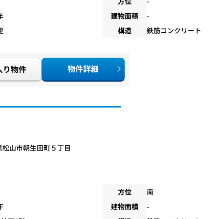
方位
-
年
建物面積
-
建
構造
鉄筋コンクリート
物件詳細
入り物件
県松山市朝生田町５丁目
方位
南
年
建物面積
-