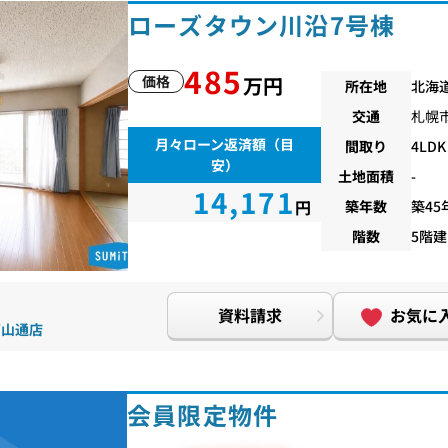
ローズタウン川沿7号棟
485
価格
万円
所在地
北海
交通
札幌
月々ローン返済額（目
間取り
4LDK
安）
土地面積
-
14,171
円
築年数
築45
階数
5階建
資料請求
お気に
幌石山通店
会員限定物件