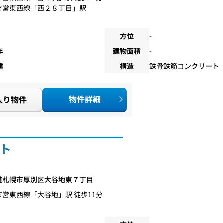
市営東西線
「
西２８丁目
」駅
方位
-
年
建物面積
-
建
構造
鉄骨鉄筋コンクリート
物件詳細
入り物件
ト
道札幌市厚別区大谷地東７丁目
市営東西線
「
大谷地
」駅 徒歩11分