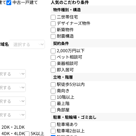
建て
中古一戸建て
人気のこだわり条件
物件種別・構造
二世帯住宅
デザイナーズ物件
新築物件
耐震構造
契約条件
町域名
2,000万円以下
ペット相談可
楽器相談可
即入居可
立地・階層
駅徒歩5分以内
南向き
10階以上
最上階
角部屋
駐車・駐輪場・ゴミ出し
駐車場あり
・2DK・2LDK
駐車場2台以上
・4DK・4LDK
5K以上