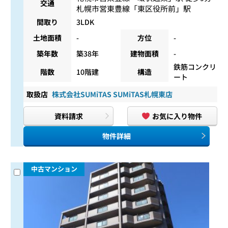
交通
札幌市営東豊線
「
東区役所前
」駅
間取り
3LDK
土地面積
-
方位
-
築年数
築38年
建物面積
-
鉄筋コンクリ
階数
10階建
構造
ート
取扱店
株式会社SUMiTAS SUMiTAS札幌東店
資料請求
お気に入り物件
物件詳細
中古マンション