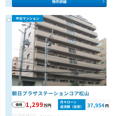
物件詳細
中古マンション
朝日プラザステーションコア松山
月々ローン
1,299
37,954
価格
万円
円
返済額（目安）