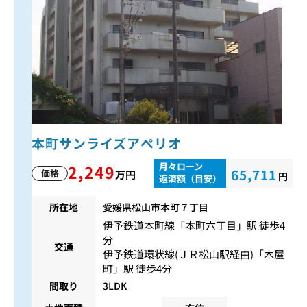
本町サンライズアペリオ
月々ローン
2,249
65,711
価格
万円
円
返済額（目安）
所在地
愛媛県松山市本町７丁目
伊予鉄道本町線
「
本町六丁目
」駅 徒歩4
分
交通
伊予鉄道環状線(ＪＲ松山駅経由)
「
木屋
町
」駅 徒歩4分
間取り
3LDK