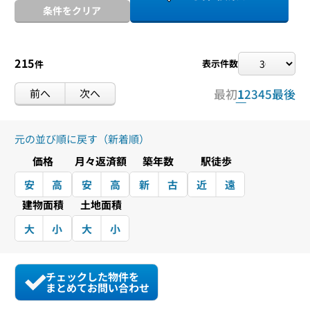
条件をクリア
215
表示件数
件
前へ
次へ
最初
1
2
3
4
5
最後
元の並び順に戻す（新着順）
価格
月々返済額
築年数
駅徒歩
安
高
安
高
新
古
近
遠
建物面積
土地面積
大
小
大
小
チェックした物件を
まとめてお問い合わせ