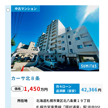
中古マンション
カーサ北８条
月々ローン
1,450
42,366
価格
万円
円
返済額（目安）
所在地
北海道札幌市東区北八条東１９丁目
札幌市営東豊線
「
環状通東
」駅 徒歩9分