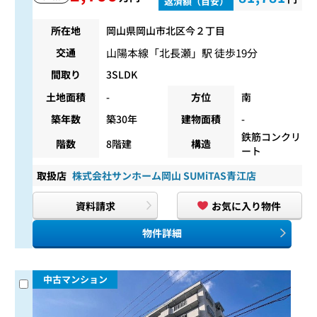
返済額（目安）
所在地
岡山県岡山市北区今２丁目
山陽本線
「
北長瀬
」駅 徒歩19分
交通
間取り
3SLDK
土地面積
-
方位
南
築年数
築30年
建物面積
-
鉄筋コンクリ
階数
8階建
構造
ート
取扱店
株式会社サンホーム岡山 SUMiTAS青江店
資料請求
お気に入り物件
物件詳細
中古マンション