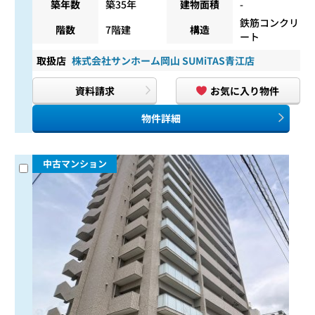
築年数
築35年
建物面積
-
鉄筋コンクリ
階数
7階建
構造
ート
取扱店
株式会社サンホーム岡山 SUMiTAS青江店
資料請求
お気に入り物件
物件詳細
中古マンション