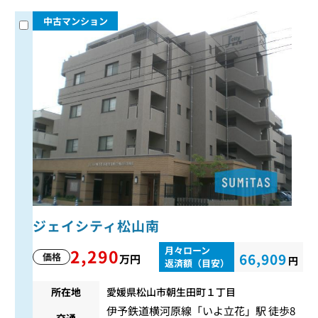
中古マンション
ジェイシティ松山南
月々ローン
2,290
66,909
価格
万円
円
返済額（目安）
所在地
愛媛県松山市朝生田町１丁目
伊予鉄道横河原線
「
いよ立花
」駅 徒歩8