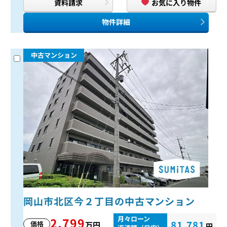
資料請求
お気に入り物件
物件詳細
中古マンション
岡山市北区今２丁目の中古マンション
月々ローン
2,799
81,781
価格
万円
円