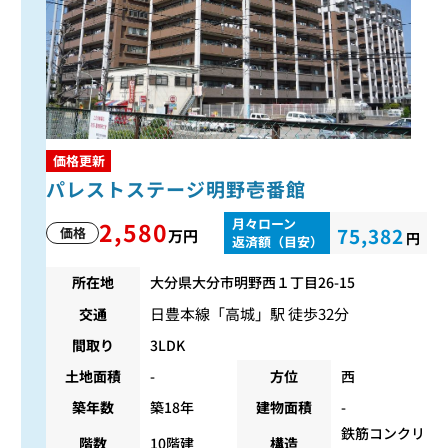
価格更新
パレストステージ明野壱番館
月々ローン
2,580
75,382
価格
万円
円
返済額（目安）
所在地
大分県大分市明野西１丁目26-15
日豊本線
「
高城
」駅 徒歩32分
交通
間取り
3LDK
土地面積
-
方位
西
築年数
築18年
建物面積
-
鉄筋コンクリ
階数
10階建
構造