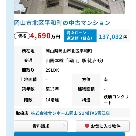
岡山市北区平和町の中古マンション
月々ローン
4,690
137,032
価格
万円
円
返済額（目安）
所在地
岡山県岡山市北区平和町
山陽本線
「
岡山
」駅 徒歩9分
交通
間取り
2SLDK
土地面積
-
方位
南
築年数
築13年
建物面積
-
鉄筋コンクリ
階数
14階建
構造
ート
取扱店
株式会社サンホーム岡山 SUMiTAS青江店
資料請求
お気に入り物件