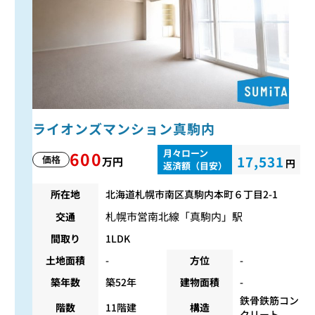
ライオンズマンション真駒内
月々ローン
600
17,531
価格
万円
円
返済額（目安）
所在地
北海道札幌市南区真駒内本町６丁目2-1
札幌市営南北線
「
真駒内
」駅
交通
間取り
1LDK
土地面積
-
方位
-
築年数
築52年
建物面積
-
鉄骨鉄筋コン
階数
11階建
構造
クリート