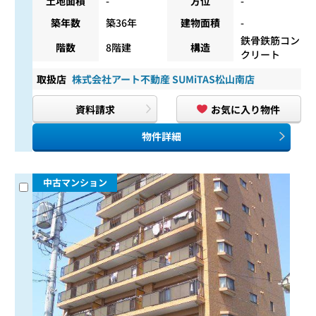
土地面積
-
方位
-
築年数
築36年
建物面積
-
鉄骨鉄筋コン
階数
8階建
構造
クリート
取扱店
株式会社アート不動産 SUMiTAS松山南店
資料請求
お気に入り物件
物件詳細
中古マンション