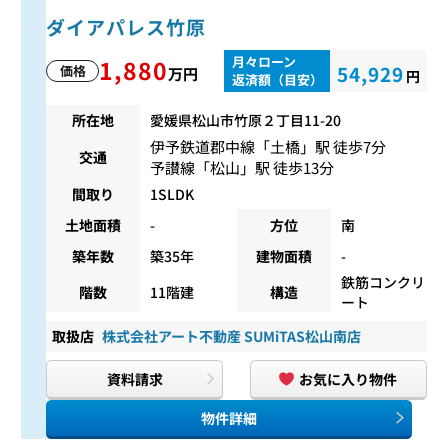
ダイアパレス竹原
月々ローン
1,880
54,929
価格
万円
円
返済額（目安）
所在地
愛媛県松山市竹原２丁目11-20
伊予鉄道郡中線
「
土橋
」駅 徒歩7分
交通
予讃線
「
松山
」駅 徒歩13分
間取り
1SLDK
土地面積
-
方位
南
築年数
築35年
建物面積
-
鉄筋コンクリ
階数
11階建
構造
ート
取扱店
株式会社アート不動産 SUMiTAS松山南店
資料請求
お気に入り物件
物件詳細