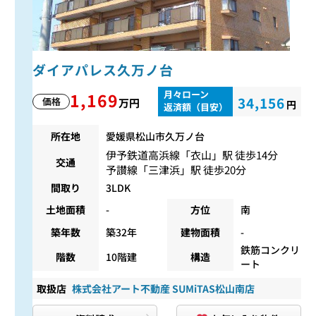
ダイアパレス久万ノ台
月々ローン
1,169
34,156
価格
万円
円
返済額（目安）
所在地
愛媛県松山市久万ノ台
伊予鉄道高浜線
「
衣山
」駅 徒歩14分
交通
予讃線
「
三津浜
」駅 徒歩20分
間取り
3LDK
土地面積
-
方位
南
築年数
築32年
建物面積
-
鉄筋コンクリ
階数
10階建
構造
ート
取扱店
株式会社アート不動産 SUMiTAS松山南店