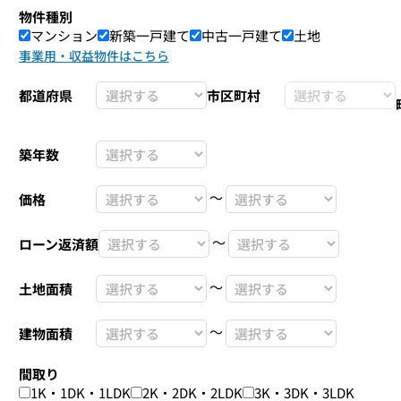
物件種別
マンション
新築一戸建て
中古一戸建て
土地
事業用・収益物件はこちら
都道府県
市区町村
築年数
〜
価格
〜
ローン返済額
〜
土地面積
〜
建物面積
間取り
1K・1DK・1LDK
2K・2DK・2LDK
3K・3DK・3LDK