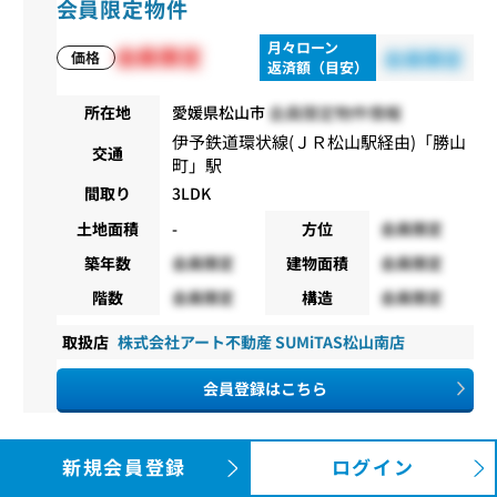
会員限定物件
月々ローン
会員限定
会員限定
価格
返済額（目安）
会員限定物件情報
所在地
愛媛県松山市
伊予鉄道環状線(ＪＲ松山駅経由)
「
勝山
交通
町
」駅
間取り
3LDK
土地面積
-
方位
会員限定
築年数
会員限定
建物面積
会員限定
階数
会員限定
構造
会員限定
取扱店
株式会社アート不動産 SUMiTAS松山南店
会員登録はこちら
中古マンション
新規会員登録
ログイン