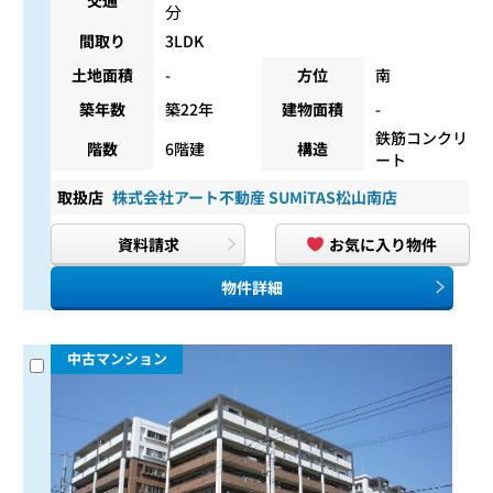
交通
分
間取り
3LDK
土地面積
-
方位
南
築年数
築22年
建物面積
-
鉄筋コンクリ
階数
6階建
構造
ート
取扱店
株式会社アート不動産 SUMiTAS松山南店
資料請求
お気に入り物件
物件詳細
中古マンション