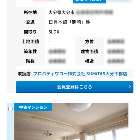
会員限定物件情報
所在地
大分県大分市
日豊本線
「
鶴崎
」駅
交通
間取り
5LDK
土地面積
-
方位
会員限定
築年数
会員限定
建物面積
会員限定
階数
会員限定
構造
会員限定
取扱店
プロパティワコー株式会社 SUMiTAS大分下郡店
会員登録はこちら
中古マンション