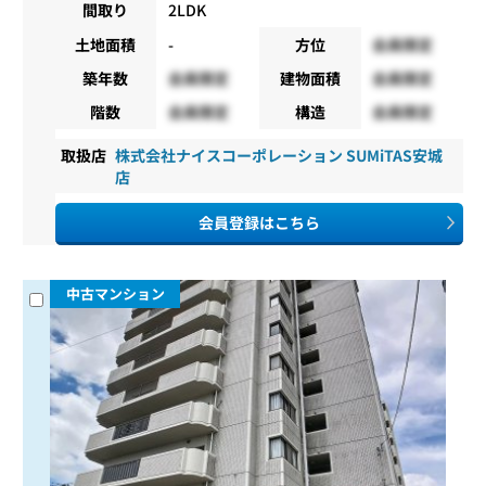
間取り
2LDK
土地面積
-
方位
会員限定
築年数
会員限定
建物面積
会員限定
階数
会員限定
構造
会員限定
取扱店
株式会社ナイスコーポレーション SUMiTAS安城
店
会員登録はこちら
中古マンション