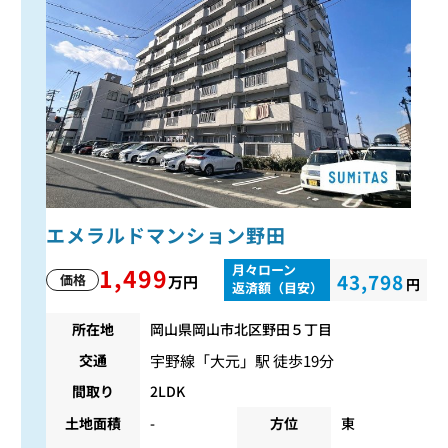
エメラルドマンション野田
月々ローン
1,499
43,798
価格
万円
円
返済額（目安）
所在地
岡山県岡山市北区野田５丁目
宇野線
「
大元
」駅 徒歩19分
交通
間取り
2LDK
土地面積
-
方位
東