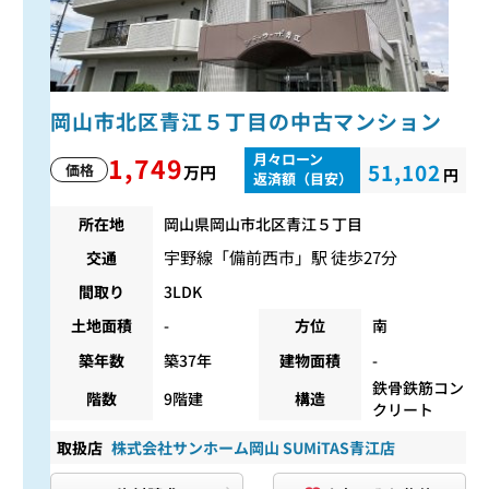
岡山市北区青江５丁目の中古マンション
月々ローン
1,749
51,102
価格
万円
円
返済額（目安）
所在地
岡山県岡山市北区青江５丁目
宇野線
「
備前西市
」駅 徒歩27分
交通
間取り
3LDK
土地面積
-
方位
南
築年数
築37年
建物面積
-
鉄骨鉄筋コン
階数
9階建
構造
クリート
取扱店
株式会社サンホーム岡山 SUMiTAS青江店