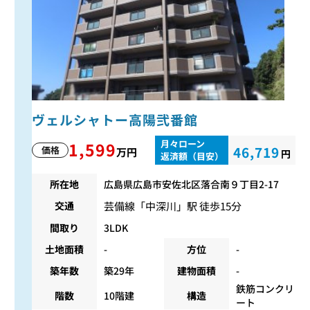
ヴェルシャトー高陽弐番館
月々ローン
1,599
46,719
価格
万円
円
返済額（目安）
所在地
広島県広島市安佐北区落合南９丁目2-17
芸備線
「
中深川
」駅 徒歩15分
交通
間取り
3LDK
土地面積
-
方位
-
築年数
築29年
建物面積
-
鉄筋コンクリ
階数
10階建
構造
ート