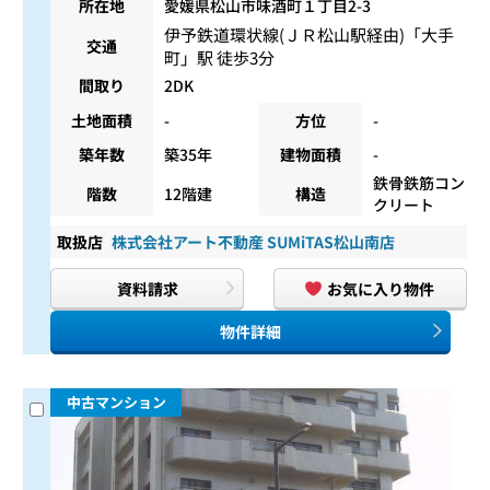
所在地
愛媛県松山市味酒町１丁目2-3
伊予鉄道環状線(ＪＲ松山駅経由)
「
大手
交通
町
」駅 徒歩3分
間取り
2DK
土地面積
-
方位
-
築年数
築35年
建物面積
-
鉄骨鉄筋コン
階数
12階建
構造
クリート
取扱店
株式会社アート不動産 SUMiTAS松山南店
資料請求
お気に入り物件
物件詳細
中古マンション