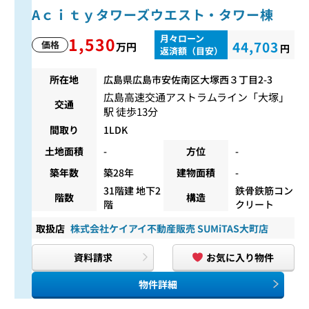
Aｃｉｔｙタワーズウエスト・タワー棟
月々ローン
1,530
44,703
価格
万円
円
返済額（目安）
所在地
広島県広島市安佐南区大塚西３丁目2-3
広島高速交通アストラムライン
「
大塚
」
交通
駅 徒歩13分
間取り
1LDK
土地面積
-
方位
-
築年数
築28年
建物面積
-
31階建 地下2
鉄骨鉄筋コン
階数
構造
階
クリート
取扱店
株式会社ケイアイ不動産販売 SUMiTAS大町店
資料請求
お気に入り物件
物件詳細