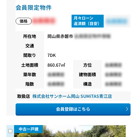
会員限定物件
月々ローン
会員限定
会員限定
価格
返済額（目安）
会員限定物件情報
所在地
岡山県赤磐市
交通
間取り
7DK
土地面積
860.67㎡
方位
会員限定
築年数
会員限定
建物面積
会員限定
階数
会員限定
構造
会員限定
取扱店
株式会社サンホーム岡山 SUMiTAS青江店
会員登録はこちら
中古一戸建