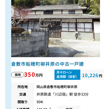
倉敷市船穂町柳井原の中古一戸建
月々ローン
350
10,226
価格
万円
円
返済額（目安）
所在地
岡山県倉敷市船穂町柳井原
井原鉄道
「
川辺宿
」駅 徒歩33分
交通
間取り
5DK