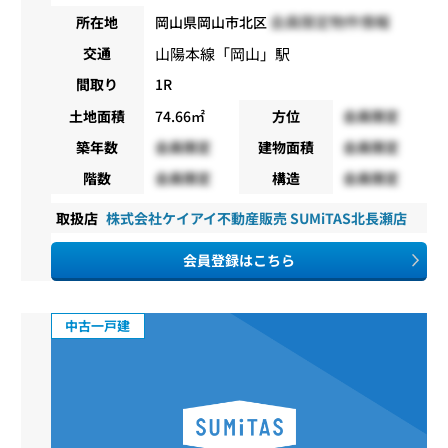
会員限定物件情報
所在地
岡山県岡山市北区
山陽本線
「
岡山
」駅
交通
間取り
1R
土地面積
74.66㎡
方位
会員限定
築年数
会員限定
建物面積
会員限定
階数
会員限定
構造
会員限定
取扱店
株式会社ケイアイ不動産販売 SUMiTAS北長瀬店
会員登録はこちら
中古一戸建