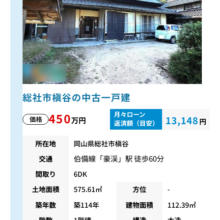
総社市槇谷の中古一戸建
月々ローン
450
13,148
価格
万円
円
返済額（目安）
所在地
岡山県総社市槇谷
伯備線
「
豪渓
」駅 徒歩60分
交通
間取り
6DK
土地面積
575.61㎡
方位
-
築年数
築114年
建物面積
112.39㎡
階数
1階建
構造
木造