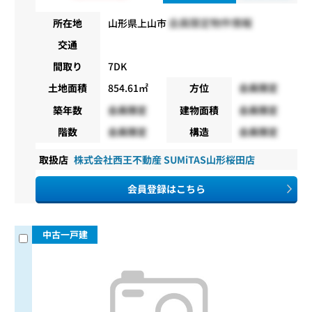
会員限定物件情報
所在地
山形県上山市
交通
間取り
7DK
土地面積
854.61㎡
方位
会員限定
築年数
会員限定
建物面積
会員限定
階数
会員限定
構造
会員限定
取扱店
株式会社西王不動産 SUMiTAS山形桜田店
会員登録はこちら
中古一戸建