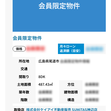
会員限定物件
月々ローン
会員限定
会員限定
価格
返済額（目安）
会員限定物件情報
所在地
広島県尾道市
交通
間取り
8DK
土地面積
487.43㎡
方位
会員限定
築年数
会員限定
建物面積
会員限定
階数
会員限定
構造
会員限定
取扱店
株式会社ケイアイ不動産販売 SUMiTAS神辺店