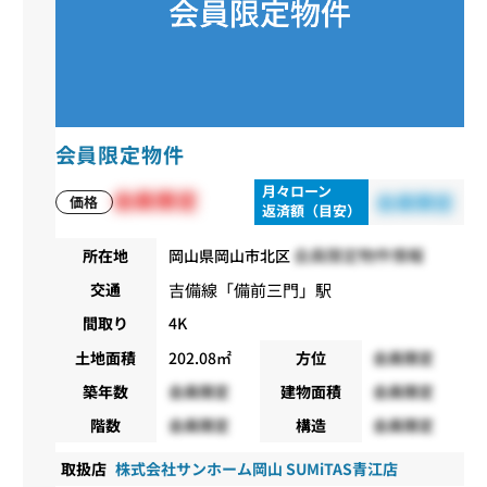
会員限定物件
月々ローン
会員限定
会員限定
価格
返済額（目安）
会員限定物件情報
所在地
岡山県岡山市北区
吉備線
「
備前三門
」駅
交通
間取り
4K
土地面積
202.08㎡
方位
会員限定
築年数
会員限定
建物面積
会員限定
階数
会員限定
構造
会員限定
取扱店
株式会社サンホーム岡山 SUMiTAS青江店