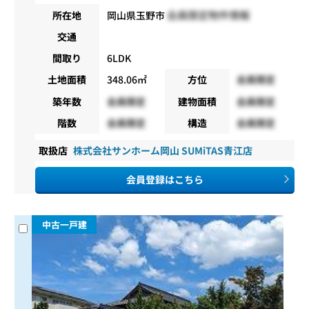
会員限定物件情報
所在地
岡山県玉野市
交通
間取り
6LDK
土地面積
348.06㎡
方位
会員限定
築年数
会員限定
建物面積
会員限定
階数
会員限定
構造
会員限定
取扱店
株式会社サンホーム岡山 SUMiTAS青江店
会員登録はこちら
中古一戸建