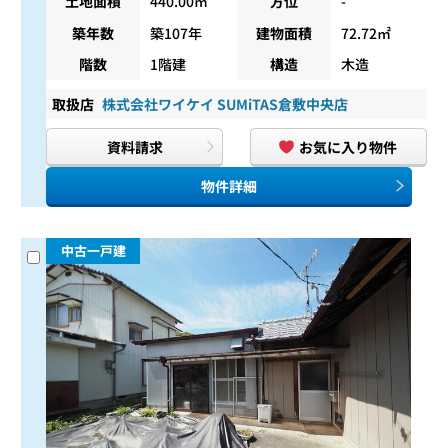
土地面積
440.00㎡
方位
-
築年数
築107年
建物面積
72.72㎡
階数
1階建
構造
木造
取扱店
株式会社ワイケイ SUMiTAS倉敷中央店
資料請求
お気に入り物件
物件詳細
中古一戸建