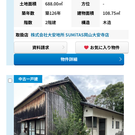
土地面積
688.00㎡
方位
-
築年数
築126年
建物面積
108.75㎡
階数
2階建
構造
木造
取扱店
株式会社大安地所 SUMiTAS岡山大安寺店
資料請求
お気に入り物件
物件詳細
中古一戸建