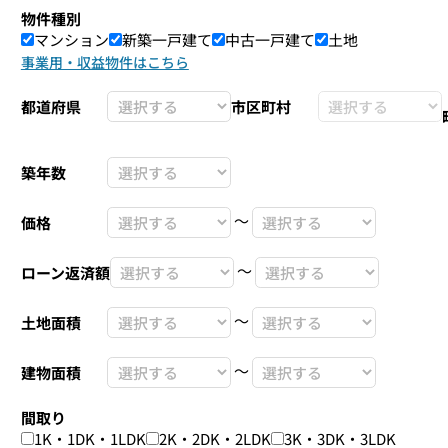
物件種別
マンション
新築一戸建て
中古一戸建て
土地
事業用・収益物件はこちら
都道府県
市区町村
築年数
〜
価格
〜
ローン返済額
〜
土地面積
〜
建物面積
間取り
1K・1DK・1LDK
2K・2DK・2LDK
3K・3DK・3LDK