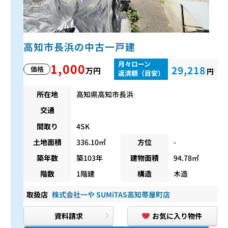
高知市長浜の中古一戸建
月々ローン
1,000
29,218
価格
万円
円
返済額（目安）
所在地
高知県高知市長浜
交通
間取り
4SK
土地面積
336.10㎡
方位
-
築年数
築103年
建物面積
94.78㎡
階数
1階建
構造
木造
取扱店
株式会社一や SUMiTAS高知帯屋町店
資料請求
お気に入り物件