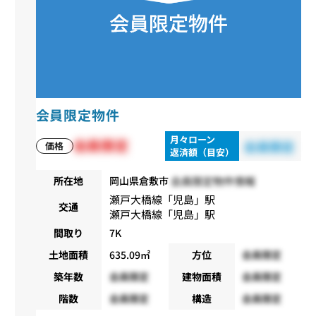
会員限定物件
月々ローン
会員限定
会員限定
価格
返済額（目安）
会員限定物件情報
所在地
岡山県倉敷市
瀬戸大橋線
「
児島
」駅
交通
瀬戸大橋線
「
児島
」駅
間取り
7K
土地面積
635.09㎡
方位
会員限定
築年数
会員限定
建物面積
会員限定
階数
会員限定
構造
会員限定