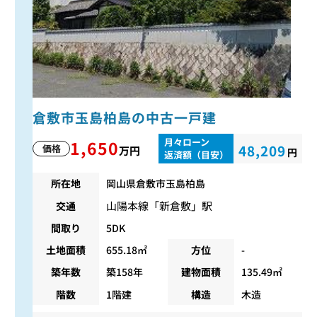
倉敷市玉島柏島の中古一戸建
月々ローン
1,650
48,209
価格
万円
円
返済額（目安）
所在地
岡山県倉敷市玉島柏島
山陽本線
「
新倉敷
」駅
交通
間取り
5DK
土地面積
655.18㎡
方位
-
築年数
築158年
建物面積
135.49㎡
階数
1階建
構造
木造