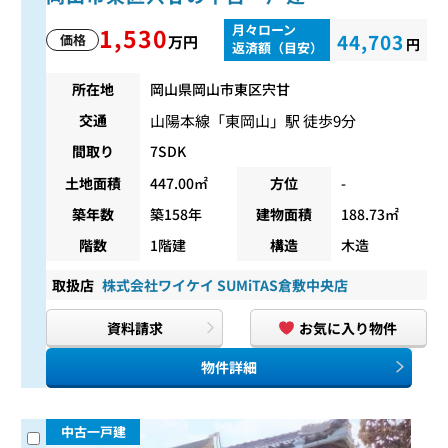
月々ローン
1,530
44,703
価格
万円
円
返済額（目安）
所在地
岡山県岡山市東区宍甘
山陽本線
「
東岡山
」駅 徒歩9分
交通
間取り
7SDK
土地面積
447.00㎡
方位
-
築年数
築158年
建物面積
188.73㎡
階数
1階建
構造
木造
取扱店
株式会社ワイケイ SUMiTAS倉敷中央店
資料請求
お気に入り物件
物件詳細
中古一戸建