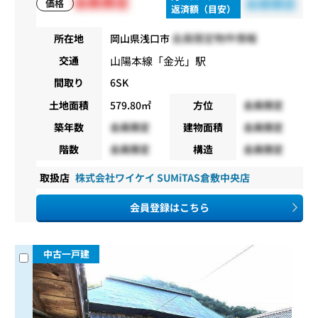
会員限定
会員限定
価格
返済額（目安）
会員限定物件情報
所在地
岡山県浅口市
山陽本線
「
金光
」駅
交通
間取り
6SK
土地面積
579.80㎡
方位
会員限定
築年数
会員限定
建物面積
会員限定
階数
会員限定
構造
会員限定
取扱店
株式会社ワイケイ SUMiTAS倉敷中央店
会員登録はこちら
中古一戸建