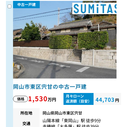
中古一戸建
岡山市東区宍甘の中古一戸建
月々ローン
1,530
44,703
価格
万円
円
返済額（目安）
所在地
岡山県岡山市東区宍甘
山陽本線
「
東岡山
」駅 徒歩9分
交通
赤穂線
「
大多羅
」駅 徒歩39分