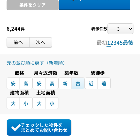
条件をクリア
6,244
表示件数
件
前へ
次へ
最初
1
2
3
4
5
最後
元の並び順に戻す（新着順）
価格
月々返済額
築年数
駅徒歩
安
高
安
高
新
古
近
遠
建物面積
土地面積
大
小
大
小
チェックした物件を
まとめてお問い合わせ