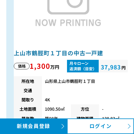
上山市鶴脛町１丁目の中古一戸建
月々ローン
1,300
37,983
価格
万円
円
返済額（目安）
所在地
山形県上山市鶴脛町１丁目
交通
間取り
4K
土地面積
1090.50㎡
方位
-
築年数
築98年
建物面積
138.83㎡
新規会員登録
ログイン
階数
2階建
構造
木造