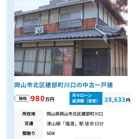
岡山市北区建部町川口の中古一戸建
月々ローン
980
28,633
価格
万円
円
返済額（目安）
所在地
岡山県岡山市北区建部町川口
津山線
「
福渡
」駅 徒歩33分
交通
間取り
5DK