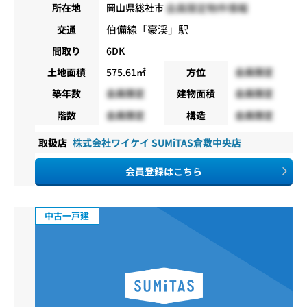
会員限定物件情報
所在地
岡山県総社市
伯備線
「
豪渓
」駅
交通
間取り
6DK
土地面積
575.61㎡
方位
会員限定
築年数
会員限定
建物面積
会員限定
階数
会員限定
構造
会員限定
取扱店
株式会社ワイケイ SUMiTAS倉敷中央店
会員登録はこちら
中古一戸建