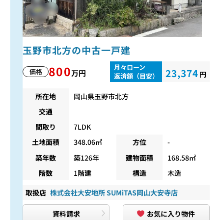
玉野市北方の中古一戸建
月々ローン
800
23,374
価格
万円
円
返済額（目安）
所在地
岡山県玉野市北方
交通
間取り
7LDK
土地面積
348.06㎡
方位
-
築年数
築126年
建物面積
168.58㎡
階数
1階建
構造
木造
取扱店
株式会社大安地所 SUMiTAS岡山大安寺店
資料請求
お気に入り物件