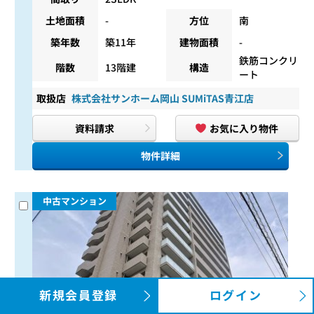
土地面積
-
方位
南
築年数
築11年
建物面積
-
鉄筋コンクリ
階数
13階建
構造
ート
取扱店
株式会社サンホーム岡山 SUMiTAS青江店
資料請求
お気に入り物件
物件詳細
中古マンション
新規会員登録
ログイン