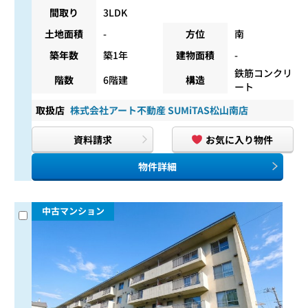
間取り
3LDK
土地面積
-
方位
南
築年数
築1年
建物面積
-
鉄筋コンクリ
階数
6階建
構造
ート
取扱店
株式会社アート不動産 SUMiTAS松山南店
資料請求
お気に入り物件
物件詳細
中古マンション