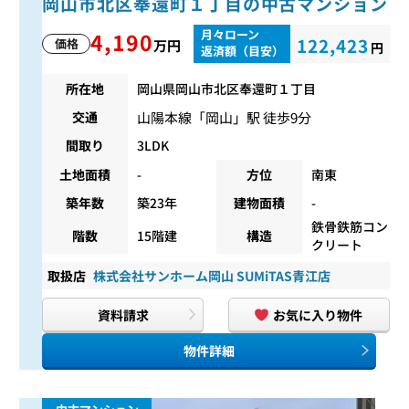
岡山市北区奉還町１丁目の中古マンション
月々ローン
4,190
122,423
価格
万円
円
返済額（目安）
所在地
岡山県岡山市北区奉還町１丁目
山陽本線
「
岡山
」駅 徒歩9分
交通
間取り
3LDK
土地面積
-
方位
南東
築年数
築23年
建物面積
-
鉄骨鉄筋コン
階数
15階建
構造
クリート
取扱店
株式会社サンホーム岡山 SUMiTAS青江店
資料請求
お気に入り物件
物件詳細