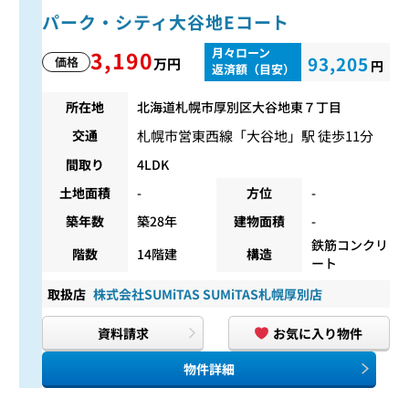
パーク・シティ大谷地Eコート
月々ローン
3,190
93,205
価格
万円
円
返済額（目安）
所在地
北海道札幌市厚別区大谷地東７丁目
札幌市営東西線
「
大谷地
」駅 徒歩11分
交通
間取り
4LDK
土地面積
-
方位
-
築年数
築28年
建物面積
-
鉄筋コンクリ
階数
14階建
構造
ート
取扱店
株式会社SUMiTAS SUMiTAS札幌厚別店
資料請求
お気に入り物件
物件詳細