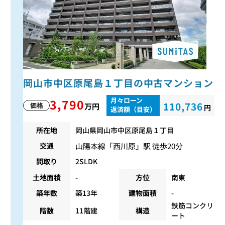
岡山市中区原尾島１丁目の中古マンション
月々ローン
3,790
110,736
価格
万円
円
返済額（目安）
所在地
岡山県岡山市中区原尾島１丁目
山陽本線
「
西川原
」駅 徒歩20分
交通
間取り
2SLDK
土地面積
-
方位
南東
築年数
築13年
建物面積
-
鉄筋コンクリ
階数
11階建
構造
ート