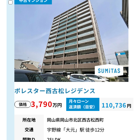
中古マンション
ポレスター西古松レジデンス
月々ローン
3,790
110,736
価格
万円
円
返済額（目安）
所在地
岡山県岡山市北区西古松西町
宇野線
「
大元
」駅 徒歩12分
交通
間取り
2SLDK