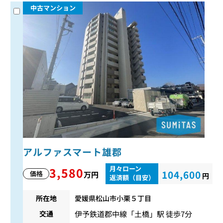
中古マンション
アルファスマート雄郡
月々ローン
3,580
104,600
価格
万円
円
返済額（目安）
所在地
愛媛県松山市小栗５丁目
伊予鉄道郡中線
「
土橋
」駅 徒歩7分
交通