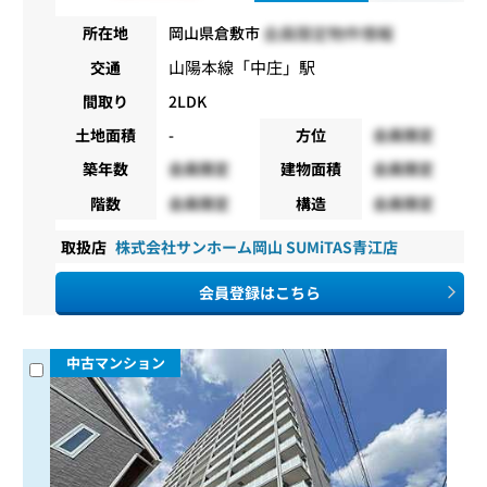
会員限定物件情報
所在地
岡山県倉敷市
山陽本線
「
中庄
」駅
交通
間取り
2LDK
土地面積
-
方位
会員限定
築年数
会員限定
建物面積
会員限定
階数
会員限定
構造
会員限定
取扱店
株式会社サンホーム岡山 SUMiTAS青江店
会員登録はこちら
中古マンション