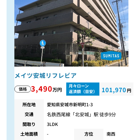
メイツ安城リフレビア
月々ローン
3,490
101,970
価格
万円
円
返済額（目安）
所在地
愛知県安城市新明町1-3
名鉄西尾線
「
北安城
」駅 徒歩9分
交通
間取り
3LDK
土地面積
-
方位
南西