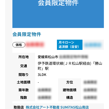
会員限定物件
月々ローン
会員限定
会員限定
価格
返済額（目安）
会員限定物件情報
所在地
愛媛県松山市
伊予鉄道環状線(ＪＲ松山駅経由)
「
勝山
交通
町
」駅
間取り
3LDK
土地面積
-
方位
会員限定
築年数
会員限定
建物面積
会員限定
階数
会員限定
構造
会員限定
取扱店
株式会社アート不動産 SUMiTAS松山南店