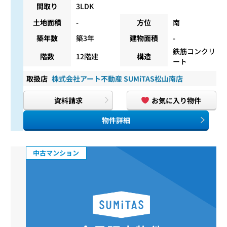
間取り
3LDK
土地面積
-
方位
南
築年数
築3年
建物面積
-
鉄筋コンクリ
階数
12階建
構造
ート
取扱店
株式会社アート不動産 SUMiTAS松山南店
資料請求
お気に入り物件
物件詳細
中古マンション