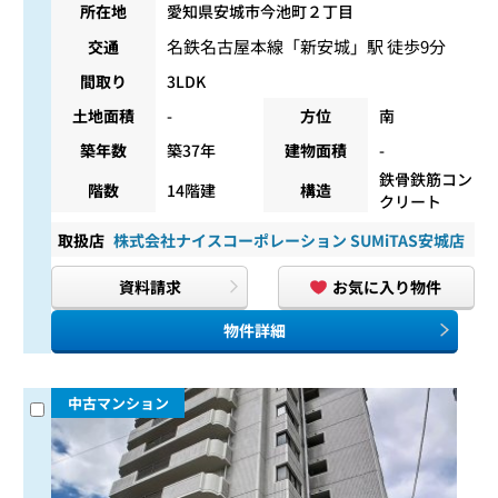
所在地
愛知県安城市今池町２丁目
名鉄名古屋本線
「
新安城
」駅 徒歩9分
交通
間取り
3LDK
土地面積
-
方位
南
築年数
築37年
建物面積
-
鉄骨鉄筋コン
階数
14階建
構造
クリート
取扱店
株式会社ナイスコーポレーション SUMiTAS安城店
資料請求
お気に入り物件
物件詳細
中古マンション