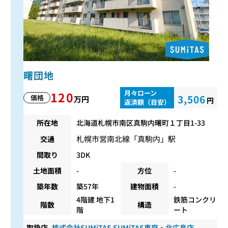
曙団地
月々ローン
120
3,506
価格
万円
円
返済額（目安）
所在地
北海道札幌市南区真駒内曙町１丁目1-33
札幌市営南北線
「
真駒内
」駅
交通
間取り
3DK
土地面積
-
方位
-
築年数
築57年
建物面積
-
4階建 地下1
鉄筋コンクリ
階数
構造
階
ート
取扱店
株式会社SUMiTAS SUMiTAS恵庭・北広島店