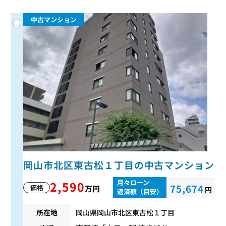
中古マンション
岡山市北区東古松１丁目の中古マンション
月々ローン
2,590
75,674
価格
万円
円
返済額（目安）
所在地
岡山県岡山市北区東古松１丁目