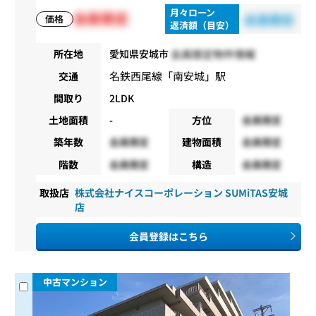
月々ローン
会員限定
会員限定
価格
返済額（目安）
会員限定物件情報
所在地
愛知県安城市
名鉄西尾線
「
南安城
」駅
交通
間取り
2LDK
土地面積
-
方位
会員限定
築年数
会員限定
建物面積
会員限定
階数
会員限定
構造
会員限定
取扱店
株式会社ナイスコーポレーション SUMiTAS安城
店
会員登録はこちら
中古マンション