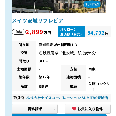
メイツ安城リフレビア
月々ローン
2,899
84,702
価格
万円
円
返済額（目安）
所在地
愛知県安城市新明町1-3
名鉄西尾線
「
北安城
」駅 徒歩9分
交通
間取り
3LDK
土地面積
-
方位
南東
築年数
築17年
建物面積
-
鉄筋コンクリ
階数
8階建
構造
ート
取扱店
株式会社ナイスコーポレーション SUMiTAS安城店
資料請求
お気に入り物件