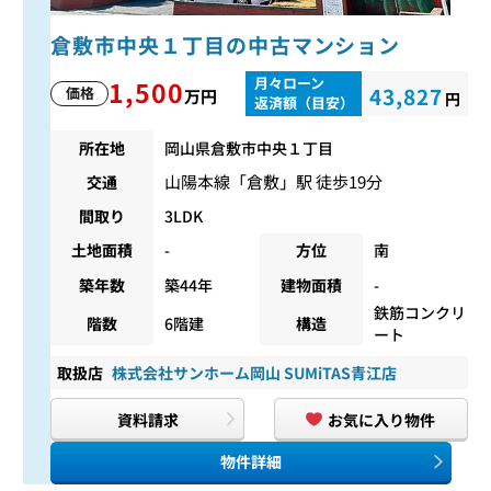
倉敷市中央１丁目の中古マンション
月々ローン
1,500
43,827
価格
万円
円
返済額（目安）
所在地
岡山県倉敷市中央１丁目
山陽本線
「
倉敷
」駅 徒歩19分
交通
間取り
3LDK
土地面積
-
方位
南
築年数
築44年
建物面積
-
鉄筋コンクリ
階数
6階建
構造
ート
取扱店
株式会社サンホーム岡山 SUMiTAS青江店
資料請求
お気に入り物件
物件詳細