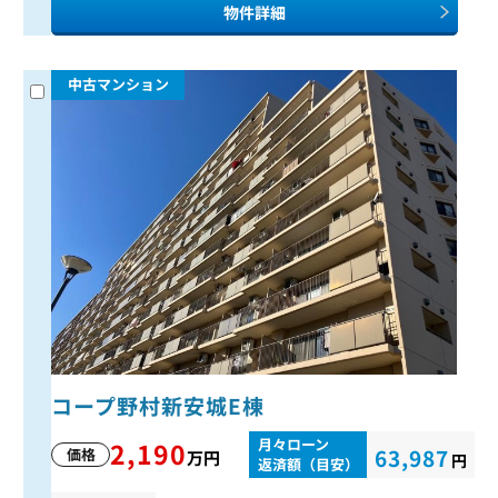
物件詳細
中古マンション
コープ野村新安城E棟
月々ローン
2,190
63,987
価格
万円
円
返済額（目安）