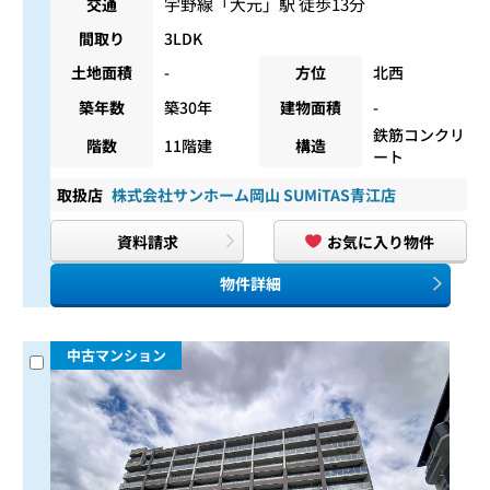
宇野線
「
大元
」駅 徒歩13分
交通
間取り
3LDK
土地面積
-
方位
北西
築年数
築30年
建物面積
-
鉄筋コンクリ
階数
11階建
構造
ート
取扱店
株式会社サンホーム岡山 SUMiTAS青江店
資料請求
お気に入り物件
物件詳細
中古マンション