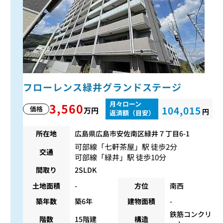
フローレンス緑井グランドステージ
月々ローン
3,560
104,015
価格
万円
円
返済額（目安）
所在地
広島県広島市安佐南区緑井７丁目6-1
可部線
「
七軒茶屋
」駅 徒歩2分
交通
可部線
「
緑井
」駅 徒歩10分
間取り
2SLDK
土地面積
-
方位
南西
築年数
築6年
建物面積
-
鉄筋コンクリ
階数
15階建
構造