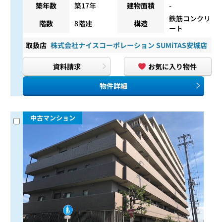
築年数
築17年
建物面積
-
鉄筋コンクリ
階数
8階建
構造
ート
取扱店
株式会社ナイスコーポレーション SUMiTAS安城店
資料請求
お気に入り物件
物件詳細
中古マンション