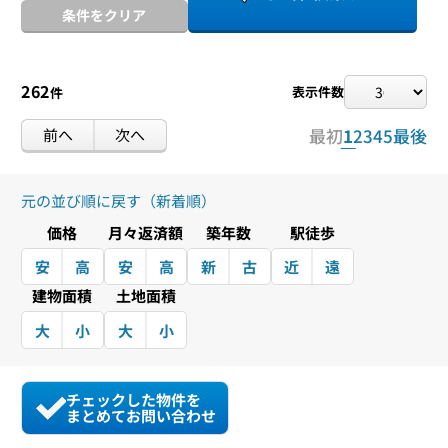
条件をクリア
262
表示件数
件
前へ
次へ
最初
1
2
3
4
5
最後
元の並び順に戻す（新着順）
価格
月々返済額
築年数
駅徒歩
安
高
安
高
新
古
近
遠
建物面積
土地面積
大
小
大
小
チェックした物件を
まとめてお問い合わせ