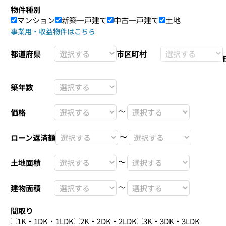
物件種別
マンション
新築一戸建て
中古一戸建て
土地
事業用・収益物件はこちら
都道府県
市区町村
築年数
〜
価格
〜
ローン返済額
〜
土地面積
〜
建物面積
間取り
1K・1DK・1LDK
2K・2DK・2LDK
3K・3DK・3LDK