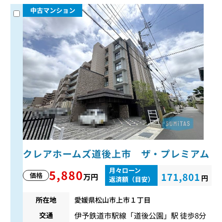
中古マンション
クレアホームズ道後上市 ザ・プレミアム
月々ローン
5,880
171,801
価格
万円
円
返済額（目安）
所在地
愛媛県松山市上市１丁目
伊予鉄道市駅線
「
道後公園
」駅 徒歩8分
交通