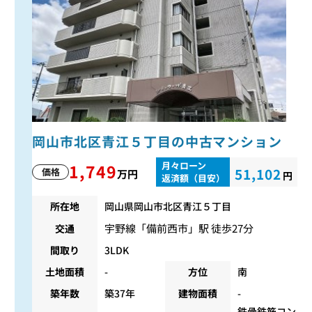
岡山市北区青江５丁目の中古マンション
月々ローン
1,749
51,102
価格
万円
円
返済額（目安）
所在地
岡山県岡山市北区青江５丁目
宇野線
「
備前西市
」駅 徒歩27分
交通
間取り
3LDK
土地面積
-
方位
南
築年数
築37年
建物面積
-
鉄骨鉄筋コン