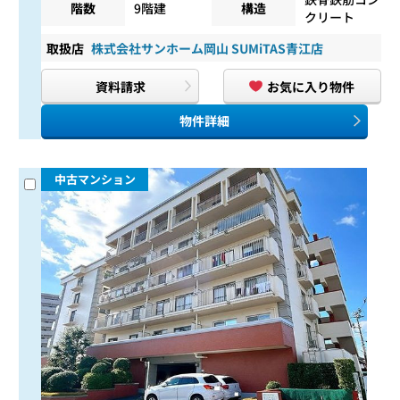
階数
9階建
構造
クリート
取扱店
株式会社サンホーム岡山 SUMiTAS青江店
資料請求
お気に入り物件
物件詳細
中古マンション