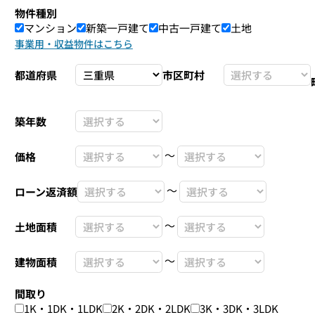
物件種別
マンション
新築一戸建て
中古一戸建て
土地
事業用・収益物件はこちら
都道府県
市区町村
築年数
〜
価格
〜
ローン返済額
〜
土地面積
〜
建物面積
間取り
1K・1DK・1LDK
2K・2DK・2LDK
3K・3DK・3LDK