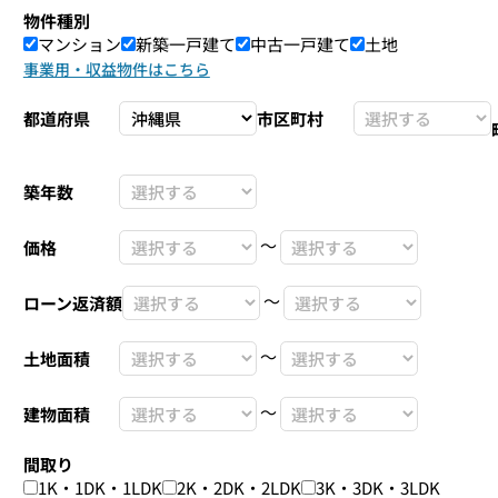
物件種別
マンション
新築一戸建て
中古一戸建て
土地
事業用・収益物件はこちら
都道府県
市区町村
築年数
〜
価格
〜
ローン返済額
〜
土地面積
〜
建物面積
間取り
1K・1DK・1LDK
2K・2DK・2LDK
3K・3DK・3LDK