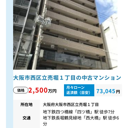
大阪市西区立売堀１丁目の中古マンション
月々ローン
2,500
73,045
価格
万円
円
返済額（目安）
所在地
大阪府大阪市西区立売堀１丁目
地下鉄四つ橋線
「
四ツ橋
」駅 徒歩7分
地下鉄長堀鶴見緑地
「
西大橋
」駅 徒歩6
交通
分