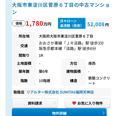
大阪市東淀川区菅原６丁目の中古マンショ
ン
月々ローン
1,780
52,008
価格
万円
円
返済額（目安）
所在地
大阪府大阪市東淀川区菅原６丁目
おおさか東線
「
ＪＲ淡路
」駅 徒歩3分
交通
阪急京都本線
「
淡路
」駅 徒歩6分
間取り
1K
土地面積
-
方位
南西
築年数
築6年
建物面積
-
鉄筋コンクリ
階数
10階建
構造
ート
取扱店
リアルター株式会社 SUMiTAS福岡天神店
資料請求
お気に入り物件
物件詳細