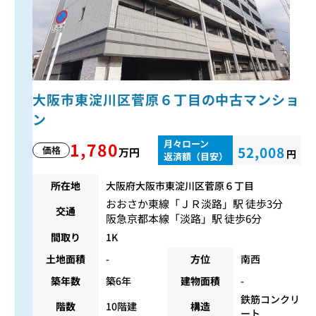
大阪市東淀川区菅原６丁目の中古マンショ
ン
月々ローン
1,780
52,008
価格
万円
円
返済額（目安）
所在地
大阪府大阪市東淀川区菅原６丁目
おおさか東線
「
ＪＲ淡路
」駅 徒歩3分
交通
阪急京都本線
「
淡路
」駅 徒歩6分
間取り
1K
土地面積
-
方位
南西
築年数
築6年
建物面積
-
鉄筋コンクリ
階数
10階建
構造
ート