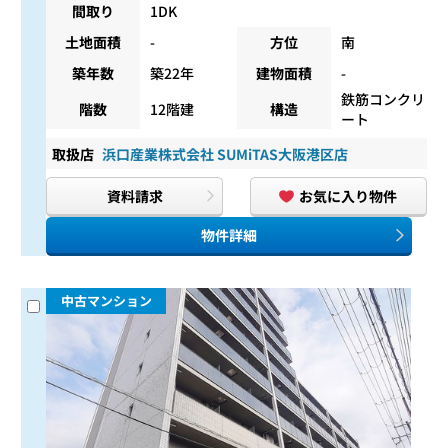
間取り
1DK
土地面積
-
方位
南
築年数
築22年
建物面積
-
鉄筋コンクリ
階数
12階建
構造
ート
取扱店
浜口産業株式会社 SUMiTAS大阪港区店
資料請求
お気に入り物件
物件詳細
中古マンション