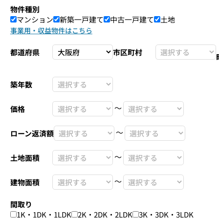
物件種別
マンション
新築一戸建て
中古一戸建て
土地
事業用・収益物件はこちら
都道府県
市区町村
築年数
〜
価格
〜
ローン返済額
〜
土地面積
〜
建物面積
間取り
1K・1DK・1LDK
2K・2DK・2LDK
3K・3DK・3LDK