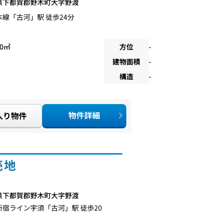
県下都賀郡野木町大字野渡
本線
「
古河
」駅 徒歩24分
00㎡
方位
-
建物面積
-
構造
-
物件詳細
入り物件
売地
県下都賀郡野木町大字野渡
新宿ライン宇須
「
古河
」駅 徒歩20