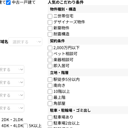
建て
中古一戸建て
人気のこだわり条件
物件種別・構造
二世帯住宅
デザイナーズ物件
新築物件
耐震構造
契約条件
町域名
2,000万円以下
ペット相談可
楽器相談可
即入居可
立地・階層
駅徒歩5分以内
南向き
10階以上
最上階
角部屋
駐車・駐輪場・ゴミ出し
駐車場あり
・2DK・2LDK
駐車場2台以上
・4DK・4LDK
5K以上