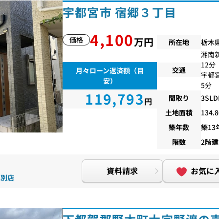
宇都宮市 宿郷３丁目
4,100
価格
万円
所在地
栃木
湘南
12分
交通
月々ローン返済額（目
宇都
安）
5分
119,793
間取り
3SLD
円
土地面積
134.
築年数
築13
階数
2階建
資料請求
お気に
厚別店