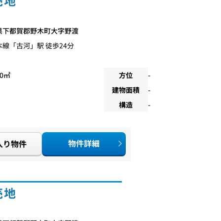
売地
県下都賀郡野木町大字野渡
本線
「
古河
」駅 徒歩24分
00㎡
方位
-
建物面積
-
構造
-
物件詳細
入り物件
売地