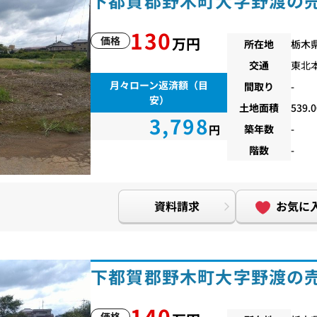
下都賀郡野木町大字野渡の
130
価格
万円
所在地
栃木
交通
東北
月々ローン返済額（目
間取り
-
安）
土地面積
539.
3,798
円
築年数
-
階数
-
資料請求
お気に
下都賀郡野木町大字野渡の
140
価格