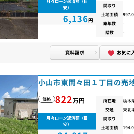
月々ローン返済額（目
間取り
-
安）
土地面積
997.
6,136
円
築年数
-
階数
-
資料請求
お気に
小山市東間々田１丁目の売
822
価格
万円
所在地
栃木
交通
東北
月々ローン返済額（目
間取り
-
安）
土地面積
194.