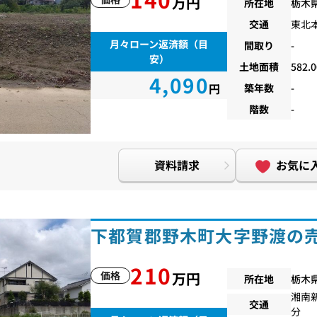
万円
所在地
栃木
交通
東北
月々ローン返済額（目
間取り
-
安）
土地面積
582.
4,090
円
築年数
-
階数
-
資料請求
お気に
下都賀郡野木町大字野渡の
210
価格
万円
所在地
栃木
湘南
交通
分