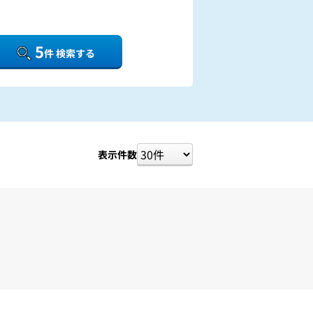
5
件 検索する
表示件数