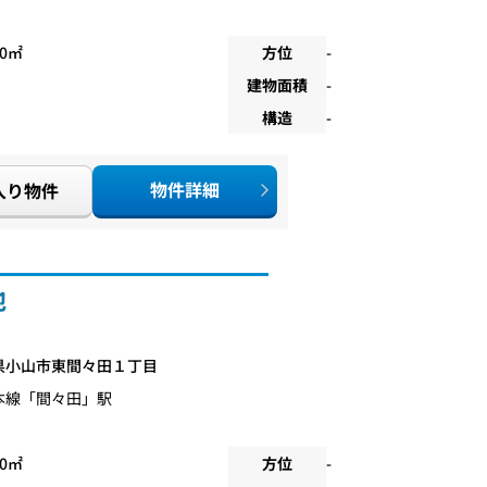
00㎡
方位
-
建物面積
-
構造
-
物件詳細
入り物件
地
県小山市東間々田１丁目
本線
「
間々田
」駅
00㎡
方位
-