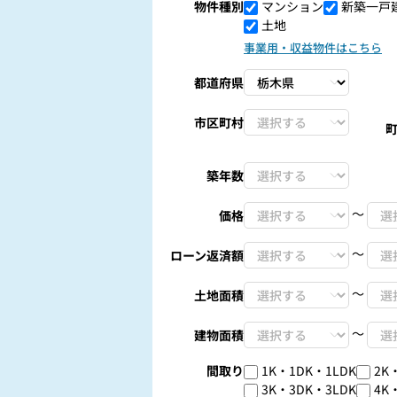
物件種別
マンション
新築一戸
土地
事業用・収益物件はこちら
都道府県
市区町村
築年数
〜
価格
〜
ローン返済額
〜
土地面積
〜
建物面積
間取り
1K・1DK・1LDK
2K
3K・3DK・3LDK
4K