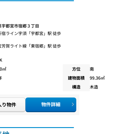
県宇都宮市宿郷３丁目
新宿ライン宇須
「
宇都宮
」駅 徒歩
宮芳賀ライト線
「
東宿郷
」駅 徒歩
K
80㎡
方位
南
年
建物面積
99.36㎡
構造
木造
物件詳細
入り物件