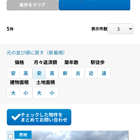
条件をクリア
5
表示件数
件
元の並び順に戻す（新着順）
価格
月々返済額
築年数
駅徒歩
安
高
安
高
新
古
近
遠
建物面積
土地面積
大
小
大
小
チェックした物件を
まとめてお問い合わせ
売地