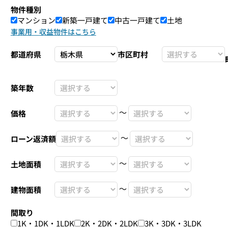
物件種別
マンション
新築一戸建て
中古一戸建て
土地
事業用・収益物件はこちら
都道府県
市区町村
築年数
〜
価格
〜
ローン返済額
〜
土地面積
〜
建物面積
間取り
1K・1DK・1LDK
2K・2DK・2LDK
3K・3DK・3LDK