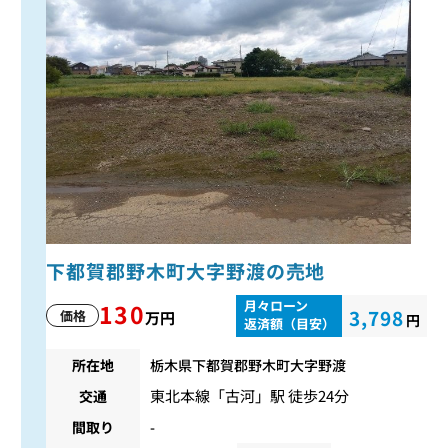
下都賀郡野木町大字野渡の売地
月々ローン
130
3,798
価格
万円
円
返済額（目安）
所在地
栃木県下都賀郡野木町大字野渡
東北本線
「
古河
」駅 徒歩24分
交通
間取り
-