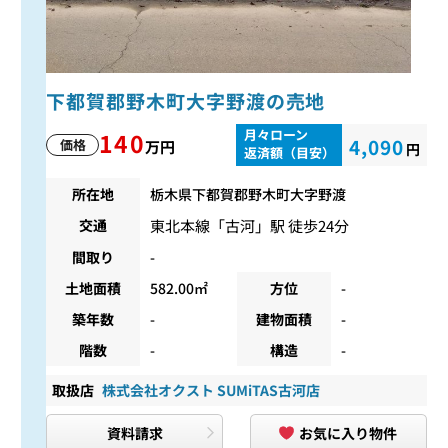
下都賀郡野木町大字野渡の売地
月々ローン
140
4,090
価格
万円
円
返済額（目安）
所在地
栃木県下都賀郡野木町大字野渡
東北本線
「
古河
」駅 徒歩24分
交通
間取り
-
土地面積
582.00㎡
方位
-
築年数
-
建物面積
-
階数
-
構造
-
取扱店
株式会社オクスト SUMiTAS古河店
資料請求
お気に入り物件