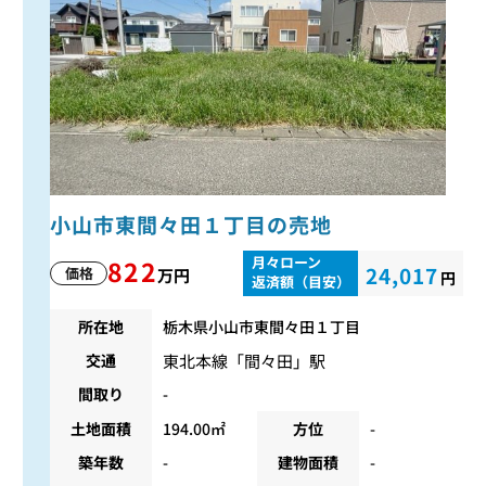
小山市東間々田１丁目の売地
月々ローン
822
24,017
価格
万円
円
返済額（目安）
所在地
栃木県小山市東間々田１丁目
東北本線
「
間々田
」駅
交通
間取り
-
土地面積
194.00㎡
方位
-
築年数
-
建物面積
-