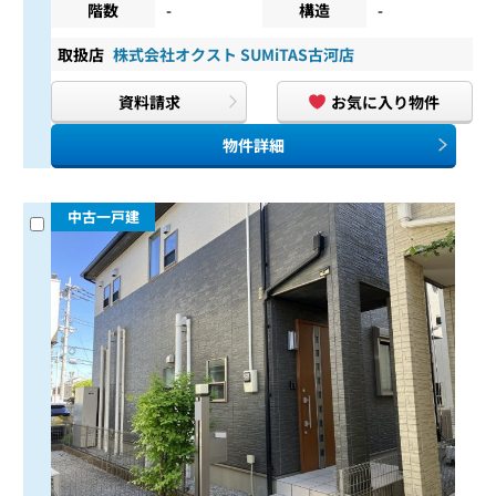
階数
-
構造
-
取扱店
株式会社オクスト SUMiTAS古河店
資料請求
お気に入り物件
物件詳細
中古一戸建