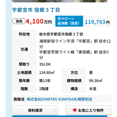
宇都宮市 宿郷３丁目
月々ローン
4,100
119,793
価格
万円
円
返済額（目安）
所在地
栃木県宇都宮市宿郷３丁目
湘南新宿ライン宇須
「
宇都宮
」駅 徒歩12
分
交通
宇都宮芳賀ライト線
「
東宿郷
」駅 徒歩5
分
間取り
3SLDK
土地面積
134.80㎡
方位
南
築年数
築13年
建物面積
99.36㎡
階数
2階建
構造
木造
取扱店
株式会社SUMiTAS SUMiTAS札幌厚別店
資料請求
お気に入り物件