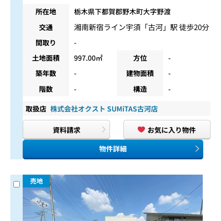
所在地
栃木県下都賀郡野木町大字野渡
湘南新宿ライン宇須
「
古河
」駅 徒歩20分
交通
間取り
-
土地面積
997.00㎡
方位
-
築年数
-
建物面積
-
階数
-
構造
-
取扱店
株式会社オクスト SUMiTAS古河店
資料請求
お気に入り物件
物件詳細
売地