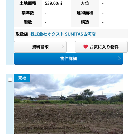
土地面積
539.00㎡
方位
-
築年数
-
建物面積
-
階数
-
構造
-
取扱店
株式会社オクスト SUMiTAS古河店
資料請求
お気に入り物件
物件詳細
売地