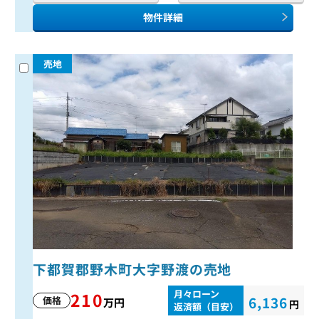
物件詳細
売地
下都賀郡野木町大字野渡の売地
月々ローン
210
6,136
価格
万円
円
返済額（目安）