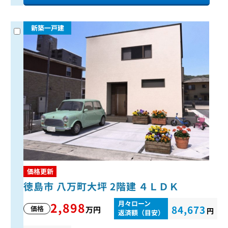
新築一戸建
価格更新
徳島市 八万町大坪 2階建 ４ＬＤＫ
月々ローン
2,898
84,673
価格
万円
円
返済額（目安）