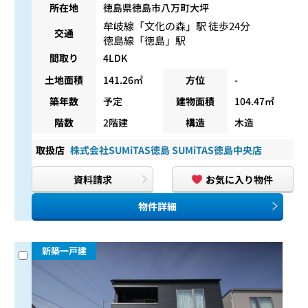
所在地
徳島県徳島市八万町大坪
牟岐線
「
文化の森
」駅 徒歩24分
交通
徳島線
「
徳島
」駅
間取り
4LDK
土地面積
141.26㎡
方位
-
築年数
予定
建物面積
104.47㎡
階数
2階建
構造
木造
取扱店
株式会社SUMiTAS徳島 SUMiTAS徳島中央店
資料請求
お気に入り物件
物件詳細
新築一戸建