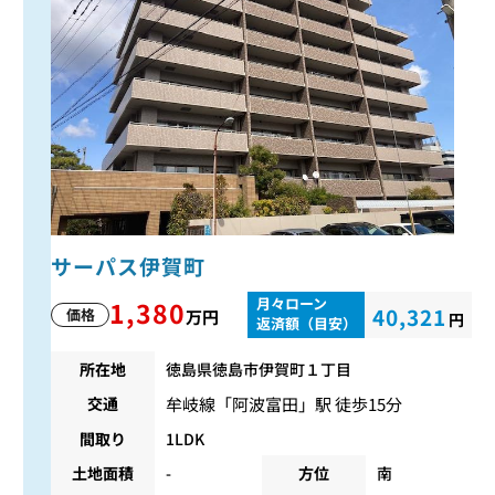
サーパス伊賀町
月々ローン
1,380
40,321
価格
万円
円
返済額（目安）
所在地
徳島県徳島市伊賀町１丁目
牟岐線
「
阿波富田
」駅 徒歩15分
交通
間取り
1LDK
土地面積
-
方位
南