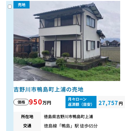
売地
吉野川市鴨島町上浦の売地
月々ローン
950
27,757
価格
万円
円
返済額（目安）
所在地
徳島県吉野川市鴨島町上浦
徳島線
「
鴨島
」駅 徒歩65分
交通