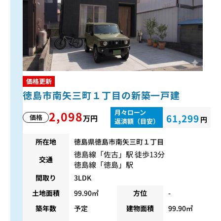
価格更新
徳島市南矢三町１丁目の新築一戸建
月々ローン
2,098
61,299
価格
万円
円
返済額（目安）
所在地
徳島県徳島市南矢三町１丁目
徳島線
「
佐古
」駅 徒歩13分
交通
徳島線
「
徳島
」駅
間取り
3LDK
土地面積
99.90㎡
方位
-
築年数
予定
建物面積
99.90㎡