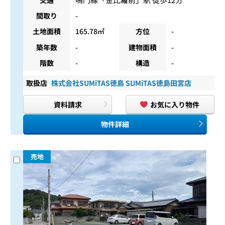
間取り
-
土地面積
165.78㎡
方位
-
築年数
-
建物面積
-
階数
-
構造
-
取扱店
株式会社SUMiTAS徳島 SUMiTAS徳島田宮店
資料請求
お気に入り物件
物件詳細
売地