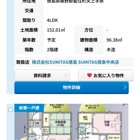
所在地
徳島県板野郡藍住町矢上字原
交通
間取り
4LDK
土地面積
152.01㎡
方位
-
築年数
予定
建物面積
96.38㎡
階数
2階建
構造
木造
取扱店
株式会社SUMiTAS徳島 SUMiTAS徳島中央店
資料請求
お気に入り物件
物件詳細
新築一戸建