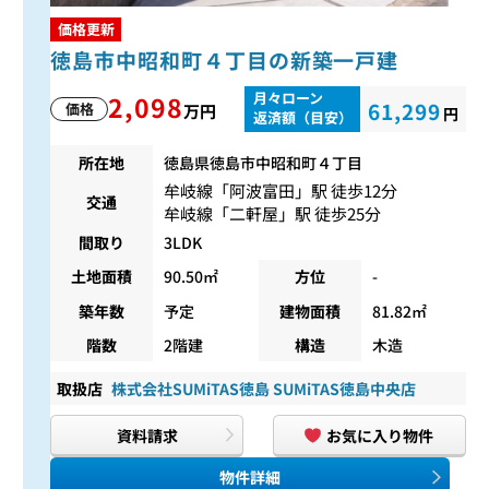
価格更新
徳島市中昭和町４丁目の新築一戸建
月々ローン
2,098
61,299
価格
万円
円
返済額（目安）
所在地
徳島県徳島市中昭和町４丁目
牟岐線
「
阿波富田
」駅 徒歩12分
交通
牟岐線
「
二軒屋
」駅 徒歩25分
間取り
3LDK
土地面積
90.50㎡
方位
-
築年数
予定
建物面積
81.82㎡
階数
2階建
構造
木造
取扱店
株式会社SUMiTAS徳島 SUMiTAS徳島中央店
資料請求
お気に入り物件
物件詳細