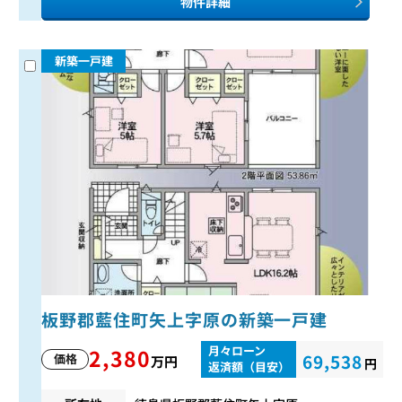
物件詳細
新築一戸建
板野郡藍住町矢上字原の新築一戸建
月々ローン
2,380
69,538
価格
万円
円
返済額（目安）