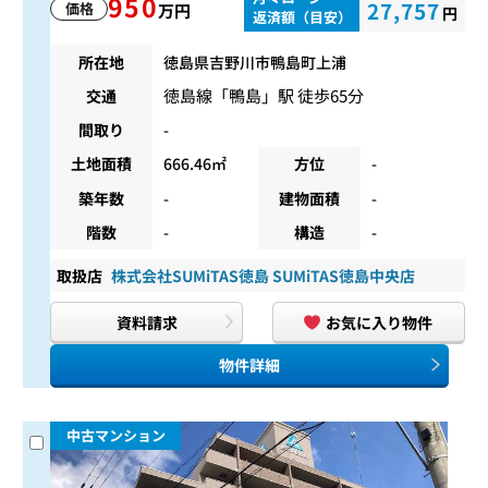
950
27,757
価格
万円
円
返済額（目安）
所在地
徳島県吉野川市鴨島町上浦
徳島線
「
鴨島
」駅 徒歩65分
交通
間取り
-
土地面積
666.46㎡
方位
-
築年数
-
建物面積
-
階数
-
構造
-
取扱店
株式会社SUMiTAS徳島 SUMiTAS徳島中央店
資料請求
お気に入り物件
物件詳細
中古マンション