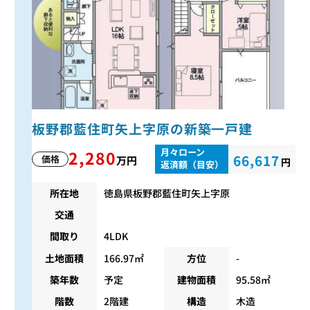
板野郡藍住町矢上字原の新築一戸建
月々ローン
2,280
66,617
価格
万円
円
返済額（目安）
所在地
徳島県板野郡藍住町矢上字原
交通
間取り
4LDK
土地面積
166.97㎡
方位
-
築年数
予定
建物面積
95.58㎡
階数
2階建
構造
木造