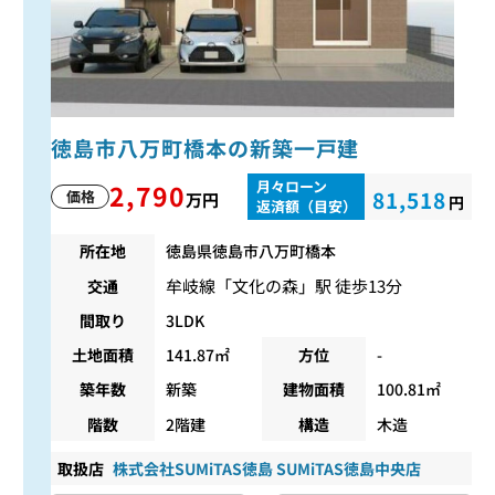
徳島市八万町橋本の新築一戸建
月々ローン
2,790
81,518
価格
万円
円
返済額（目安）
所在地
徳島県徳島市八万町橋本
牟岐線
「
文化の森
」駅 徒歩13分
交通
間取り
3LDK
土地面積
141.87㎡
方位
-
築年数
新築
建物面積
100.81㎡
階数
2階建
構造
木造
取扱店
株式会社SUMiTAS徳島 SUMiTAS徳島中央店