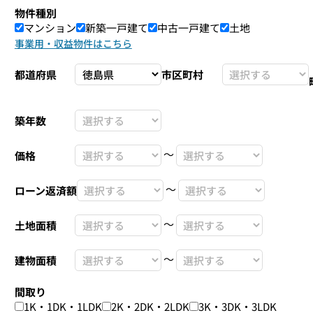
物件種別
マンション
新築一戸建て
中古一戸建て
土地
事業用・収益物件はこちら
都道府県
市区町村
築年数
〜
価格
〜
ローン返済額
〜
土地面積
〜
建物面積
間取り
1K・1DK・1LDK
2K・2DK・2LDK
3K・3DK・3LDK