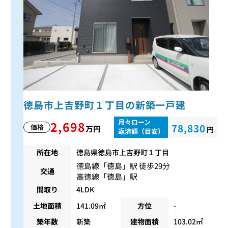
徳島市上吉野町１丁目の新築一戸建
月々ローン
2,698
78,830
価格
万円
円
返済額（目安）
所在地
徳島県徳島市上吉野町１丁目
徳島線
「
徳島
」駅 徒歩29分
交通
高徳線
「
徳島
」駅
間取り
4LDK
土地面積
141.09㎡
方位
-
築年数
新築
建物面積
103.02㎡