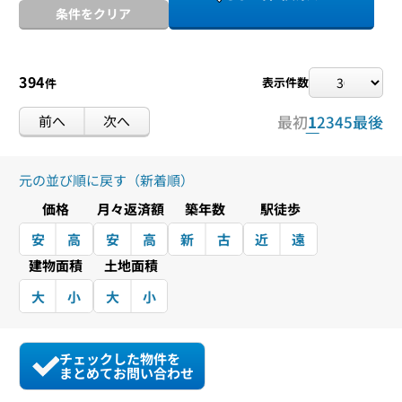
条件をクリア
394
表示件数
件
前へ
次へ
最初
1
2
3
4
5
最後
元の並び順に戻す（新着順）
価格
月々返済額
築年数
駅徒歩
安
高
安
高
新
古
近
遠
建物面積
土地面積
大
小
大
小
チェックした物件を
まとめてお問い合わせ