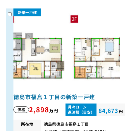
新築一戸建
徳島市福島１丁目の新築一戸建
月々ローン
2,898
84,673
価格
万円
円
返済額（目安）
所在地
徳島県徳島市福島１丁目