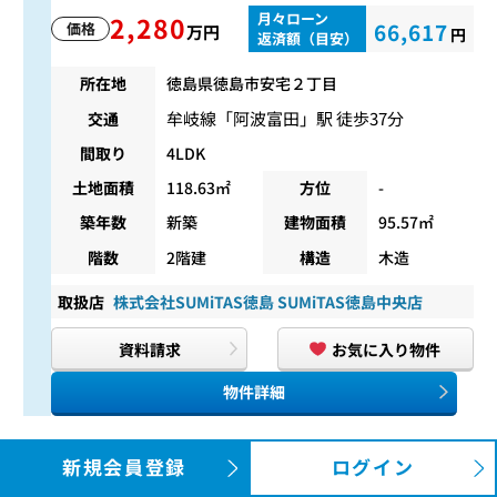
月々ローン
2,280
66,617
価格
万円
円
返済額（目安）
所在地
徳島県徳島市安宅２丁目
牟岐線
「
阿波富田
」駅 徒歩37分
交通
間取り
4LDK
土地面積
118.63㎡
方位
-
築年数
新築
建物面積
95.57㎡
階数
2階建
構造
木造
取扱店
株式会社SUMiTAS徳島 SUMiTAS徳島中央店
資料請求
お気に入り物件
物件詳細
新築一戸建
新規会員登録
ログイン