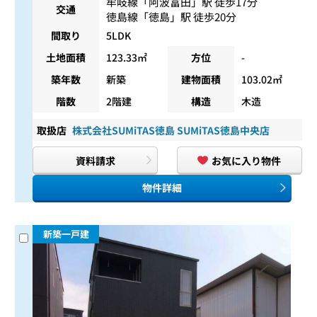
牟岐線
「
阿波富田
」駅 徒歩17分
交通
徳島線
「
徳島
」駅 徒歩20分
間取り
5LDK
土地面積
123.33㎡
方位
-
築年数
新築
建物面積
103.02㎡
階数
2階建
構造
木造
取扱店
株式会社SUMiTAS徳島 SUMiTAS徳島中央店
資料請求
お気に入り物件
物件詳細
新築一戸建