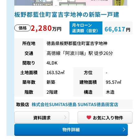
板野郡藍住町富吉字地神の新築一戸建
月々ローン
2,280
66,617
価格
万円
円
返済額（目安）
所在地
徳島県板野郡藍住町富吉字地神
高徳線
「
阿波川端
」駅 徒歩26分
交通
間取り
4LDK
土地面積
163.52㎡
方位
-
築年数
新築
建物面積
95.57㎡
階数
2階建
構造
木造
取扱店
株式会社SUMiTAS徳島 SUMiTAS徳島田宮店
資料請求
お気に入り物件
物件詳細