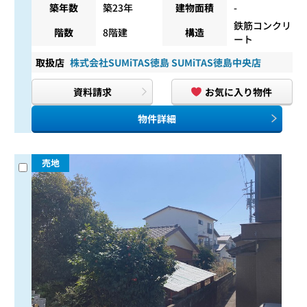
築年数
築23年
建物面積
-
鉄筋コンクリ
階数
8階建
構造
ート
取扱店
株式会社SUMiTAS徳島 SUMiTAS徳島中央店
資料請求
お気に入り物件
物件詳細
売地