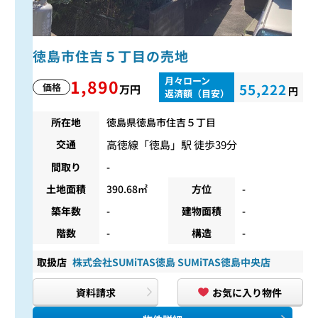
徳島市住吉５丁目の売地
月々ローン
1,890
55,222
価格
万円
円
返済額（目安）
所在地
徳島県徳島市住吉５丁目
高徳線
「
徳島
」駅 徒歩39分
交通
間取り
-
土地面積
390.68㎡
方位
-
築年数
-
建物面積
-
階数
-
構造
-
取扱店
株式会社SUMiTAS徳島 SUMiTAS徳島中央店
資料請求
お気に入り物件