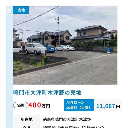
売地
鳴門市大津町木津野の売地
月々ローン
400
11,687
価格
万円
円
返済額（目安）
所在地
徳島県鳴門市大津町木津野
鳴門線
「
金比羅前
」駅 徒歩12分
交通