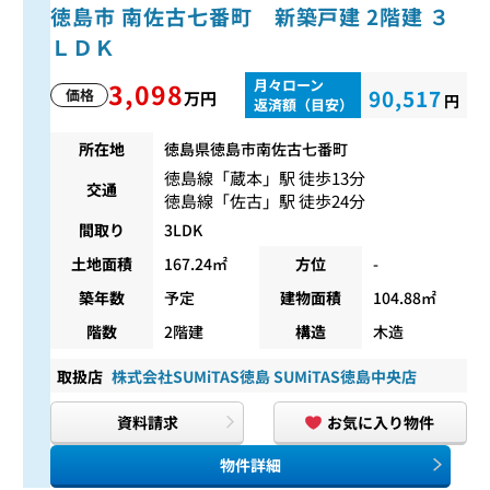
徳島市 南佐古七番町 新築戸建 2階建 ３
ＬＤＫ
月々ローン
3,098
90,517
価格
万円
円
返済額（目安）
所在地
徳島県徳島市南佐古七番町
徳島線
「
蔵本
」駅 徒歩13分
交通
徳島線
「
佐古
」駅 徒歩24分
間取り
3LDK
土地面積
167.24㎡
方位
-
築年数
予定
建物面積
104.88㎡
階数
2階建
構造
木造
取扱店
株式会社SUMiTAS徳島 SUMiTAS徳島中央店
資料請求
お気に入り物件
物件詳細