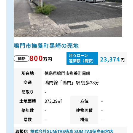
鳴門市撫養町黒崎の売地
月々ローン
800
23,374
価格
万円
円
返済額（目安）
所在地
徳島県鳴門市撫養町黒崎
鳴門線
「
鳴門
」駅 徒歩28分
交通
間取り
-
土地面積
373.29㎡
方位
-
築年数
-
建物面積
-
階数
-
構造
-
取扱店
株式会社SUMiTAS徳島 SUMiTAS徳島田宮店