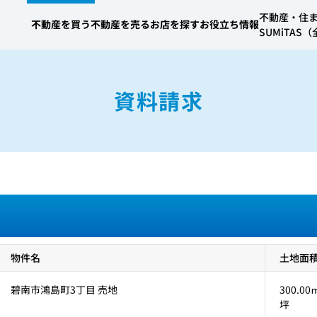
不動産・住
不動産を買う
不動産を売る
お店を探す
お役立ち情報
SUMiTA
資料請求
物件名
土地面積 
碧南市鴻島町3丁目 売地
300.00㎡
坪