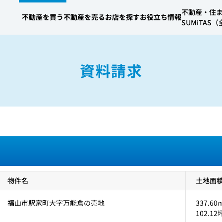
不動産・住
不動産を買う
不動産を売る
お店を探す
お役立ち情報
SUMiTA
資料請求
物件名
土地面積 
福山市駅家町大字万能倉の売地
337.60㎡
102.12