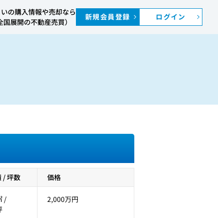
まいの購入情報や売却なら
新規会員登録
ログイン
S（全国展開の不動産売買）
/ 坪数
価格
 /
2,000万円
坪