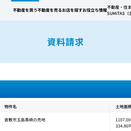
不動産・住
不動産を買う
不動産を売る
お店を探す
お役立ち情報
SUMiTA
資料請求
物件名
土地面積 
倉敷市玉島黒崎の売地
1107.00
334.86