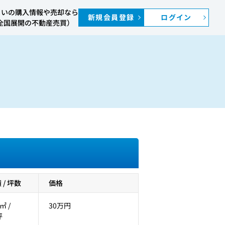
まいの購入情報や売却なら
新規会員登録
ログイン
S（全国展開の不動産売買）
/ 坪数
価格
㎡ /
30万円
坪