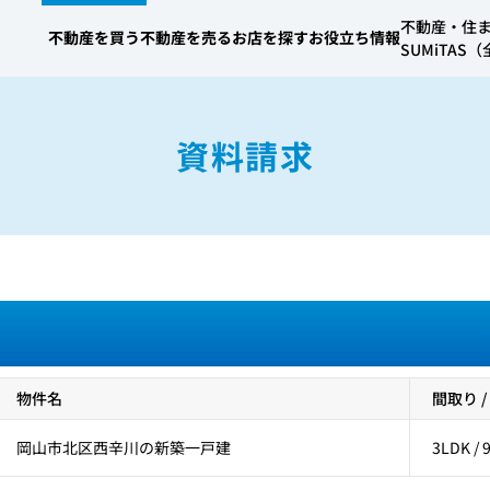
不動産・住
不動産を買う
不動産を売る
お店を探す
お役立ち情報
SUMiTA
資料請求
物件名
間取り /
岡山市北区西辛川の新築一戸建
3LDK / 