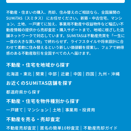
不動産・住まいの購入、売却、住み替えのご相談なら、全国展開の
SUMiTAS（スミタス） にお任せください。新築・中古住宅、マンシ
ョン、土地、一戸建てに加え、事業用不動産や収益物件など幅広い不
動産情報の提供から売却査定・購入サポートまで、地域に根ざした店
舗ネットワークで対応しています。SUMiTASは不動産売買を「一生に
一度の大きな買い物」で終わらせず、ライフスタイルや将来設計に合
わせて柔軟に住み替えるという新しい価値観を提案し、フェアで納得
感のある不動産取引を全国すべての人へ届けます。
不動産・住宅を地域から探す
北海道・東北
関東
中部
近畿
中国
四国
九州・沖縄
お近くのSUMiTAS店舗を探す
都道府県から探す
不動産・住宅を物件種別から探す
一戸建て
マンション
土地
事業用・投資用
不動産を売る・売却査定
不動産売却査定
匿名の簡単10秒査定
不動産売却ガイド