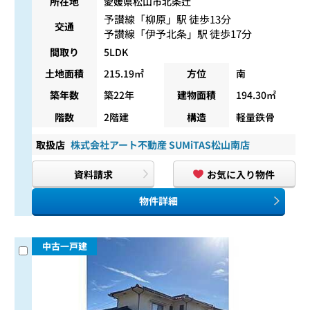
所在地
愛媛県松山市北条辻
予讃線
「
柳原
」駅 徒歩13分
交通
予讃線
「
伊予北条
」駅 徒歩17分
間取り
5LDK
土地面積
215.19㎡
方位
南
築年数
築22年
建物面積
194.30㎡
階数
2階建
構造
軽量鉄骨
取扱店
株式会社アート不動産 SUMiTAS松山南店
資料請求
お気に入り物件
物件詳細
中古一戸建