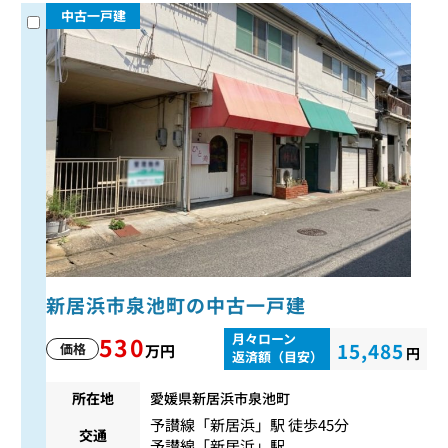
中古一戸建
新居浜市泉池町の中古一戸建
月々ローン
530
15,485
価格
万円
円
返済額（目安）
所在地
愛媛県新居浜市泉池町
予讃線
「
新居浜
」駅 徒歩45分
交通
予讃線
「
新居浜
」駅