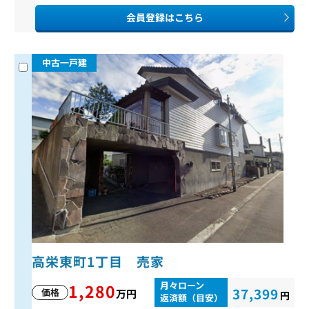
会員登録はこちら
中古一戸建
高栄東町1丁目 売家
月々ローン
1,280
37,399
価格
万円
円
返済額（目安）