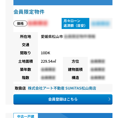
会員限定物件
月々ローン
会員限定
会員限定
価格
返済額（目安）
会員限定物件情報
所在地
愛媛県松山市
交通
間取り
10DK
土地面積
229.54㎡
方位
会員限定
築年数
会員限定
建物面積
会員限定
階数
会員限定
構造
会員限定
取扱店
株式会社アート不動産 SUMiTAS松山南店
会員登録はこちら
中古一戸建