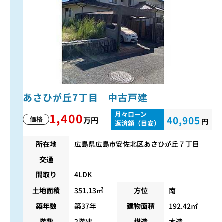
あさひが丘7丁目 中古戸建
月々ローン
1,400
40,905
価格
万円
円
返済額（目安）
所在地
広島県広島市安佐北区あさひが丘７丁目
交通
間取り
4LDK
土地面積
351.13㎡
方位
南
築年数
築37年
建物面積
192.42㎡
階数
2階建
構造
木造