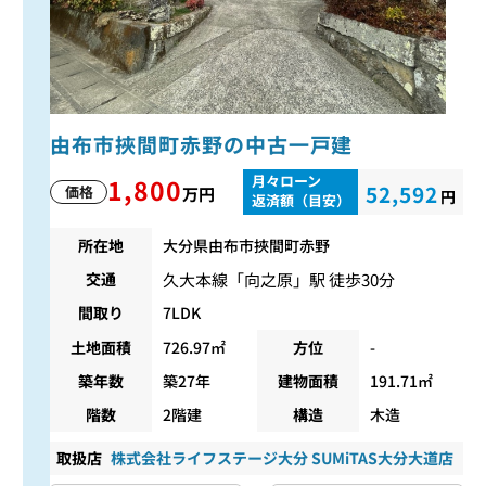
由布市挾間町赤野の中古一戸建
月々ローン
1,800
52,592
価格
万円
円
返済額（目安）
所在地
大分県由布市挾間町赤野
久大本線
「
向之原
」駅 徒歩30分
交通
間取り
7LDK
土地面積
726.97㎡
方位
-
築年数
築27年
建物面積
191.71㎡
階数
2階建
構造
木造
取扱店
株式会社ライフステージ大分 SUMiTAS大分大道店