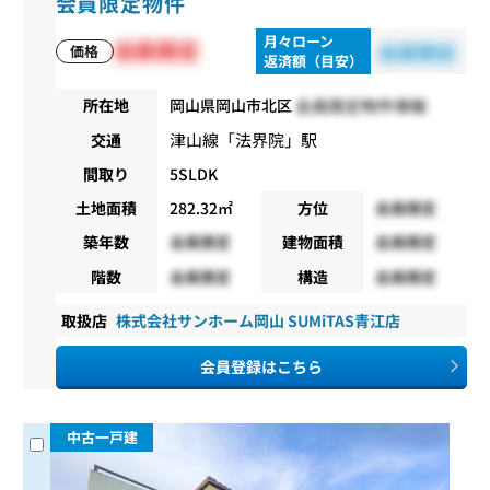
会員限定物件
月々ローン
会員限定
会員限定
価格
返済額（目安）
会員限定物件情報
所在地
岡山県岡山市北区
津山線
「
法界院
」駅
交通
間取り
5SLDK
土地面積
282.32㎡
方位
会員限定
築年数
会員限定
建物面積
会員限定
階数
会員限定
構造
会員限定
取扱店
株式会社サンホーム岡山 SUMiTAS青江店
会員登録はこちら
中古一戸建