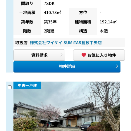
間取り
7SDK
土地面積
410.73㎡
方位
-
築年数
築35年
建物面積
192.14㎡
階数
2階建
構造
木造
取扱店
株式会社ワイケイ SUMiTAS倉敷中央店
資料請求
お気に入り物件
物件詳細
中古一戸建