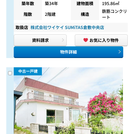
築年数
築34年
建物面積
195.86㎡
鉄筋コンクリ
階数
2階建
構造
ート
取扱店
株式会社ワイケイ SUMiTAS倉敷中央店
資料請求
お気に入り物件
物件詳細
中古一戸建