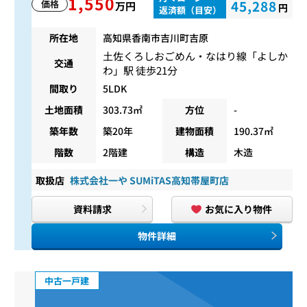
1,550
45,288
価格
万円
円
返済額（目安）
所在地
高知県香南市吉川町吉原
土佐くろしおごめん・なはり線
「
よしか
交通
わ
」駅 徒歩21分
間取り
5LDK
土地面積
303.73㎡
方位
-
築年数
築20年
建物面積
190.37㎡
階数
2階建
構造
木造
取扱店
株式会社一や SUMiTAS高知帯屋町店
資料請求
お気に入り物件
物件詳細
中古一戸建