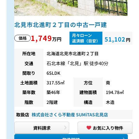
北見市北進町２丁目の中古一戸建
月々ローン
1,749
51,102
価格
万円
円
返済額（目安）
所在地
北海道北見市北進町２丁目
石北本線
「
北見
」駅 徒歩40分
交通
間取り
6SLDK
土地面積
317.55㎡
方位
南
築年数
築46年
建物面積
194.78㎡
階数
2階建
構造
木造
取扱店
株式会社さくら不動産 SUMiTAS北見店
資料請求
お気に入り物件