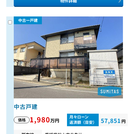
物件詳細
中古一戸建
中古戸建
月々ローン
1,980
57,851
価格
万円
円
返済額（目安）