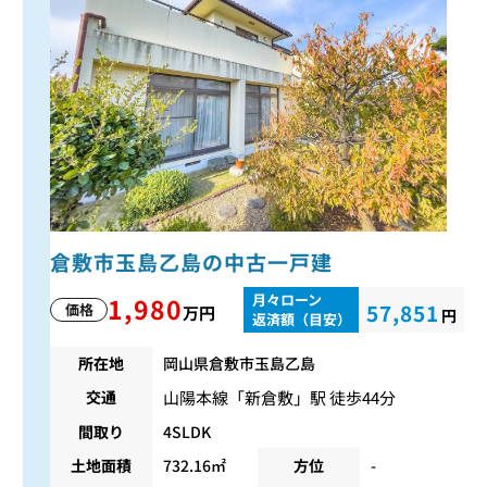
倉敷市玉島乙島の中古一戸建
月々ローン
1,980
57,851
価格
万円
円
返済額（目安）
所在地
岡山県倉敷市玉島乙島
山陽本線
「
新倉敷
」駅 徒歩44分
交通
間取り
4SLDK
土地面積
732.16㎡
方位
-