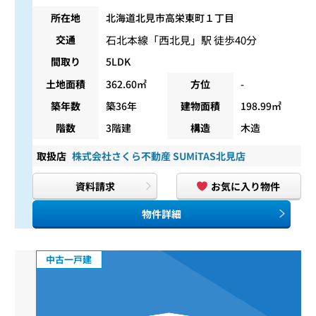
所在地
北海道北見市高栄東町１丁目
石北本線
「
西北見
」駅 徒歩40分
交通
間取り
5LDK
土地面積
362.60㎡
方位
-
築年数
築36年
建物面積
198.99㎡
階数
3階建
構造
木造
取扱店
株式会社さくら不動産 SUMiTAS北見店
資料請求
お気に入り物件
物件詳細
中古一戸建