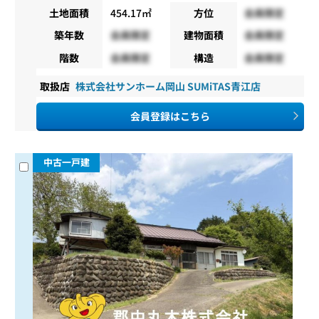
土地面積
454.17㎡
方位
会員限定
築年数
会員限定
建物面積
会員限定
階数
会員限定
構造
会員限定
取扱店
株式会社サンホーム岡山 SUMiTAS青江店
会員登録はこちら
中古一戸建