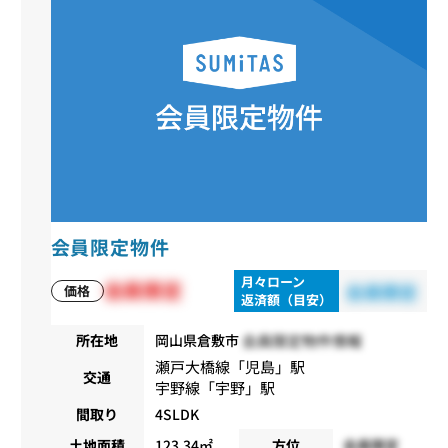
会員限定物件
月々ローン
会員限定
会員限定
価格
返済額（目安）
会員限定物件情報
所在地
岡山県倉敷市
瀬戸大橋線
「
児島
」駅
交通
宇野線
「
宇野
」駅
間取り
4SLDK
土地面積
123.34㎡
方位
会員限定