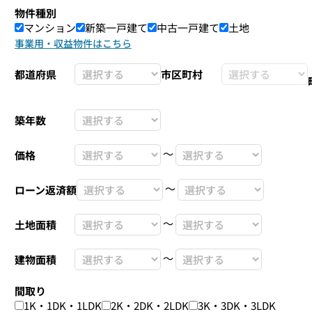
物件種別
マンション
新築一戸建て
中古一戸建て
土地
事業用・収益物件はこちら
都道府県
市区町村
築年数
〜
価格
〜
ローン返済額
〜
土地面積
〜
建物面積
間取り
1K・1DK・1LDK
2K・2DK・2LDK
3K・3DK・3LDK