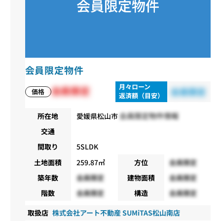
会員限定物件
月々ローン
会員限定
会員限定
価格
返済額（目安）
会員限定物件情報
所在地
愛媛県松山市
交通
間取り
5SLDK
土地面積
259.87㎡
方位
会員限定
築年数
会員限定
建物面積
会員限定
階数
会員限定
構造
会員限定
取扱店
株式会社アート不動産 SUMiTAS松山南店