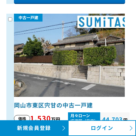
中古一戸建
岡山市東区宍甘の中古一戸建
月々ローン
1,530
44,703
価格
万円
円
返済額（目安）
新規会員登録
ログイン
所在地
岡山県岡山市東区宍甘