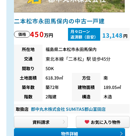
二本松市永田馬保内の中古一戸建
月々ローン
450
13,148
価格
万円
円
返済額（目安）
所在地
福島県二本松市永田馬保内
東北本線
「
二本松
」駅 徒歩45分
交通
間取り
5DK
土地面積
618.39㎡
方位
南
築年数
築72年
建物面積
189.05㎡
階数
2階建
構造
木造
取扱店
郡中丸木株式会社 SUMiTAS郡山富田店
資料請求
お気に入り物件
物件詳細