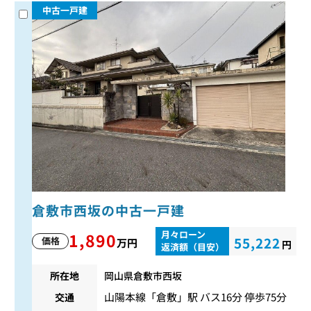
中古一戸建
倉敷市西坂の中古一戸建
月々ローン
1,890
55,222
価格
万円
円
返済額（目安）
所在地
岡山県倉敷市西坂
山陽本線
「
倉敷
」駅 バス16分 停歩75分
交通