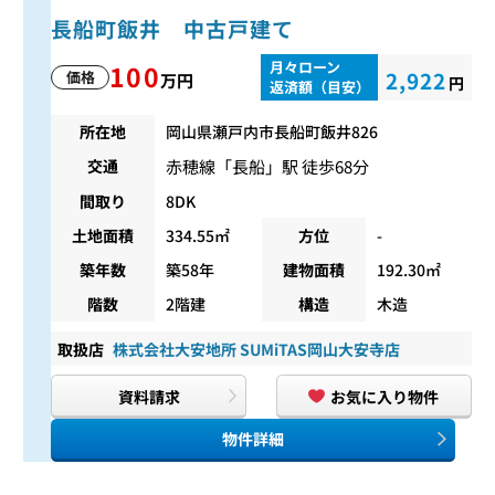
長船町飯井 中古戸建て
月々ローン
100
2,922
価格
万円
円
返済額（目安）
所在地
岡山県瀬戸内市長船町飯井826
赤穂線
「
長船
」駅 徒歩68分
交通
間取り
8DK
土地面積
334.55㎡
方位
-
築年数
築58年
建物面積
192.30㎡
階数
2階建
構造
木造
取扱店
株式会社大安地所 SUMiTAS岡山大安寺店
資料請求
お気に入り物件
物件詳細