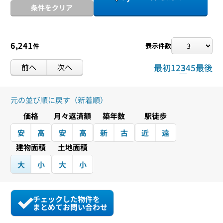
条件をクリア
6,241
表示件数
件
前へ
次へ
最初
1
2
3
4
5
最後
元の並び順に戻す（新着順）
価格
月々返済額
築年数
駅徒歩
安
高
安
高
新
古
近
遠
建物面積
土地面積
大
小
大
小
チェックした物件を
まとめてお問い合わせ