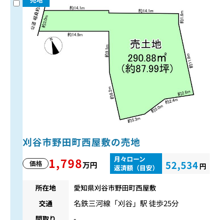
刈谷市野田町西屋敷の売地
月々ローン
1,798
52,534
価格
万円
円
返済額（目安）
所在地
愛知県刈谷市野田町西屋敷
名鉄三河線
「
刈谷
」駅 徒歩25分
交通
間取り
-