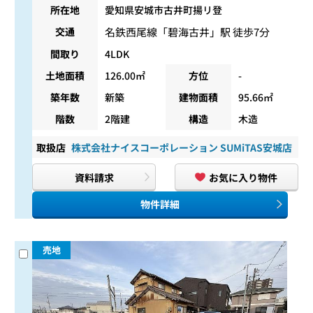
所在地
愛知県安城市古井町揚リ登
名鉄西尾線
「
碧海古井
」駅 徒歩7分
交通
間取り
4LDK
土地面積
126.00㎡
方位
-
築年数
新築
建物面積
95.66㎡
階数
2階建
構造
木造
取扱店
株式会社ナイスコーポレーション SUMiTAS安城店
資料請求
お気に入り物件
物件詳細
売地