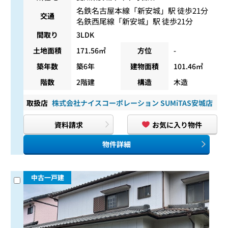
名鉄名古屋本線
「
新安城
」駅 徒歩21分
交通
名鉄西尾線
「
新安城
」駅 徒歩21分
間取り
3LDK
土地面積
171.56㎡
方位
-
築年数
築6年
建物面積
101.46㎡
階数
2階建
構造
木造
取扱店
株式会社ナイスコーポレーション SUMiTAS安城店
資料請求
お気に入り物件
物件詳細
中古一戸建