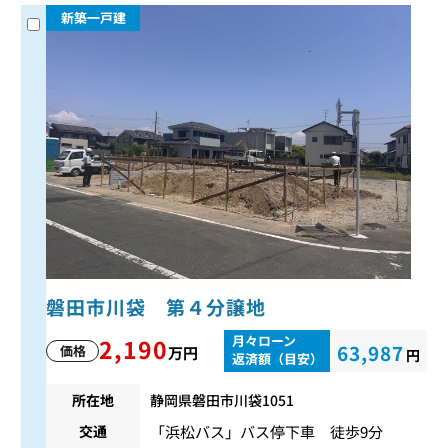
新築一戸建
磐田市川袋 第４分譲地
月々ローン
2,190
63,987
価格
万円
円
返済額（目安）
所在地
静岡県磐田市川袋1051
「浜松バス」バス停下車 徒歩9分
交通