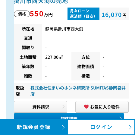
掛川市西大渕の売地
月々ローン
550
16,070
価格
万円
円
返済額（目安）
所在地
静岡県掛川市西大渕
交通
間取り
-
土地面積
227.00㎡
方位
-
築年数
-
建物面積
-
階数
-
構造
-
取扱
株式会社住まいのホンネ研究所 SUMiTAS静岡袋井
店
店
資料請求
お気に入り物件
物件詳細
新規会員登録
ログイン