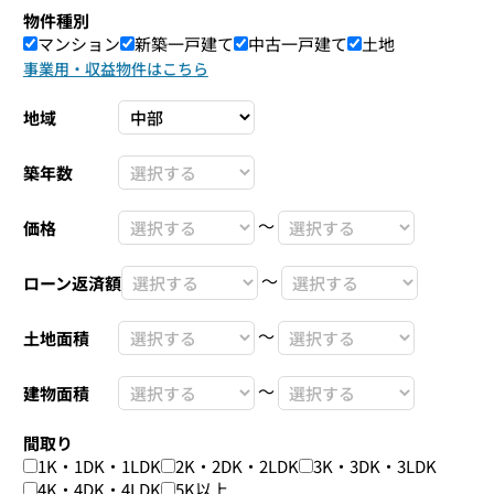
物件種別
マンション
新築一戸建て
中古一戸建て
土地
事業用・収益物件はこちら
地域
築年数
〜
価格
〜
ローン返済額
〜
土地面積
〜
建物面積
間取り
1K・1DK・1LDK
2K・2DK・2LDK
3K・3DK・3LDK
4K・4DK・4LDK
5K以上