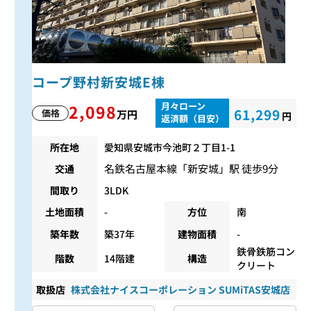
コープ野村新安城E棟
月々ローン
2,098
61,299
価格
万円
円
返済額（目安）
所在地
愛知県安城市今池町２丁目1-1
名鉄名古屋本線
「
新安城
」駅 徒歩9分
交通
間取り
3LDK
土地面積
-
方位
南
築年数
築37年
建物面積
-
鉄骨鉄筋コン
階数
14階建
構造
クリート
取扱店
株式会社ナイスコーポレーション SUMiTAS安城店