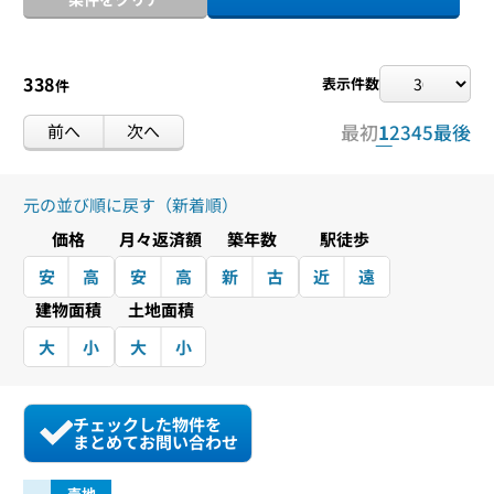
338
表示件数
件
前へ
次へ
最初
1
2
3
4
5
最後
元の並び順に戻す（新着順）
価格
月々返済額
築年数
駅徒歩
安
高
安
高
新
古
近
遠
建物面積
土地面積
大
小
大
小
チェックした物件を
まとめてお問い合わせ
売地