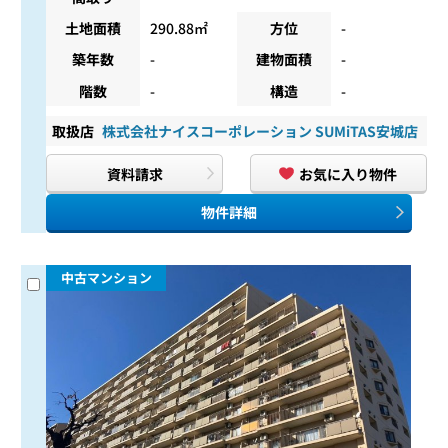
土地面積
290.88㎡
方位
-
築年数
-
建物面積
-
階数
-
構造
-
取扱店
株式会社ナイスコーポレーション SUMiTAS安城店
資料請求
お気に入り物件
物件詳細
中古マンション