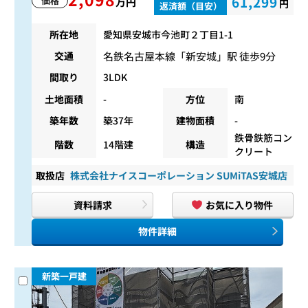
61,299
価格
万円
円
返済額（目安）
所在地
愛知県安城市今池町２丁目1-1
名鉄名古屋本線
「
新安城
」駅 徒歩9分
交通
間取り
3LDK
土地面積
-
方位
南
築年数
築37年
建物面積
-
鉄骨鉄筋コン
階数
14階建
構造
クリート
取扱店
株式会社ナイスコーポレーション SUMiTAS安城店
資料請求
お気に入り物件
物件詳細
新築一戸建