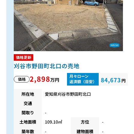
価格更新
刈谷市野田町北口の売地
月々ローン
2,898
84,673
価格
万円
円
返済額（目安）
所在地
愛知県刈谷市野田町北口
交通
間取り
-
土地面積
109.10㎡
方位
-
築年数
-
建物面積
-