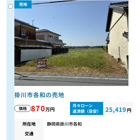
売地
掛川市各和の売地
月々ローン
870
25,419
価格
万円
円
返済額（目安）
所在地
静岡県掛川市各和
交通