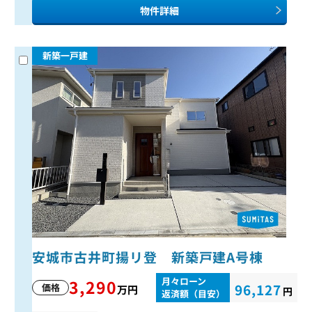
物件詳細
新築一戸建
安城市古井町揚リ登 新築戸建A号棟
月々ローン
3,290
96,127
価格
万円
円
返済額（目安）