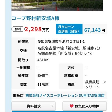
コープ野村新安城A棟
月々ローン
2,298
67,143
価格
万円
円
返済額（目安）
所在地
愛知県安城市今池町２丁目1-1
名鉄名古屋本線
「
新安城
」駅 徒歩7分
交通
名鉄西尾線
「
新安城
」駅 徒歩7分
間取り
4SLDK
土地面積
-
方位
-
築年数
築40年
建物面積
-
鉄骨鉄筋コン
階数
11階建
構造
クリート
取扱店
株式会社ナイスコーポレーション SUMiTAS安城店
資料請求
お気に入り物件