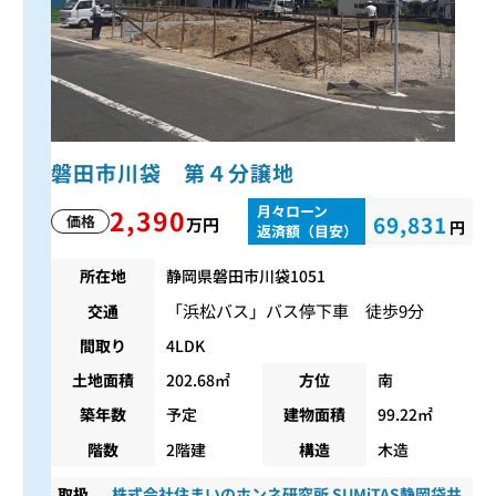
磐田市川袋 第４分譲地
月々ローン
2,390
69,831
価格
万円
円
返済額（目安）
所在地
静岡県磐田市川袋1051
「浜松バス」バス停下車 徒歩9分
交通
間取り
4LDK
土地面積
202.68㎡
方位
南
築年数
予定
建物面積
99.22㎡
階数
2階建
構造
木造
取扱
株式会社住まいのホンネ研究所 SUMiTAS静岡袋井