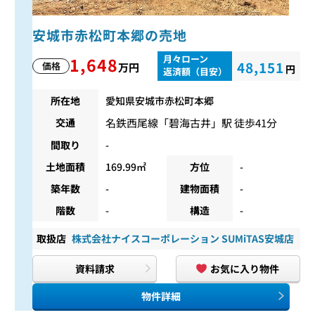
安城市赤松町本郷の売地
月々ローン
1,648
48,151
価格
万円
円
返済額（目安）
所在地
愛知県安城市赤松町本郷
名鉄西尾線
「
碧海古井
」駅 徒歩41分
交通
間取り
-
土地面積
169.99㎡
方位
-
築年数
-
建物面積
-
階数
-
構造
-
取扱店
株式会社ナイスコーポレーション SUMiTAS安城店
資料請求
お気に入り物件
物件詳細