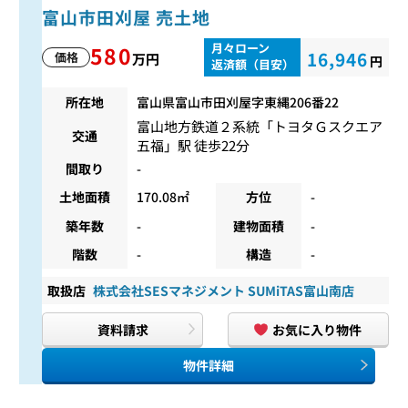
富山市田刈屋 売土地
月々ローン
580
16,946
価格
万円
円
返済額（目安）
所在地
富山県富山市田刈屋字東縄206番22
富山地方鉄道２系統
「
トヨタＧスクエア
交通
五福
」駅 徒歩22分
間取り
-
土地面積
170.08㎡
方位
-
築年数
-
建物面積
-
階数
-
構造
-
取扱店
株式会社SESマネジメント SUMiTAS富山南店
資料請求
お気に入り物件
物件詳細