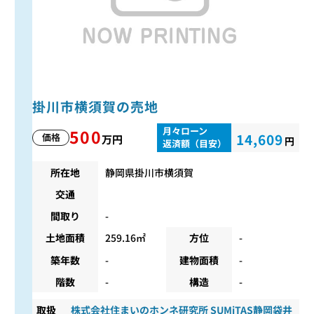
掛川市横須賀の売地
月々ローン
500
14,609
価格
万円
円
返済額（目安）
所在地
静岡県掛川市横須賀
交通
間取り
-
土地面積
259.16㎡
方位
-
築年数
-
建物面積
-
階数
-
構造
-
取扱
株式会社住まいのホンネ研究所 SUMiTAS静岡袋井