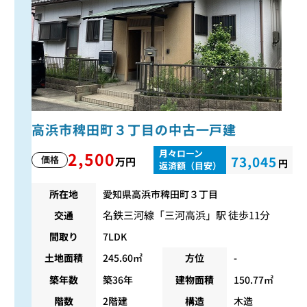
高浜市稗田町３丁目の中古一戸建
月々ローン
2,500
73,045
価格
万円
円
返済額（目安）
所在地
愛知県高浜市稗田町３丁目
名鉄三河線
「
三河高浜
」駅 徒歩11分
交通
間取り
7LDK
土地面積
245.60㎡
方位
-
築年数
築36年
建物面積
150.77㎡
階数
2階建
構造
木造