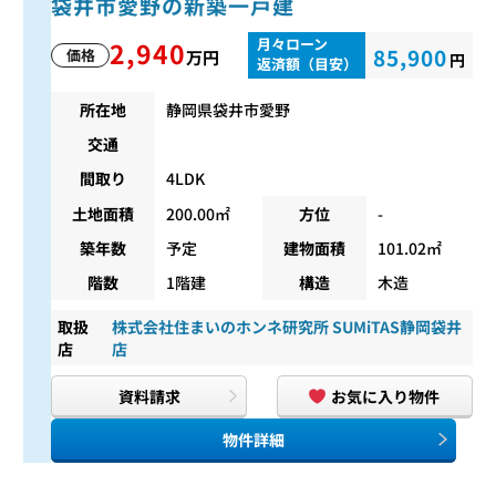
袋井市愛野の新築一戸建
月々ローン
2,940
85,900
価格
万円
円
返済額（目安）
所在地
静岡県袋井市愛野
交通
間取り
4LDK
土地面積
200.00㎡
方位
-
築年数
予定
建物面積
101.02㎡
階数
1階建
構造
木造
取扱
株式会社住まいのホンネ研究所 SUMiTAS静岡袋井
店
店
資料請求
お気に入り物件
物件詳細