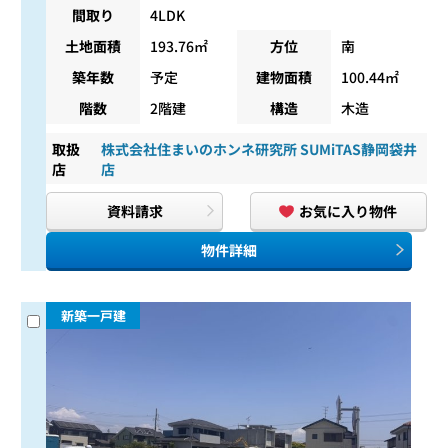
間取り
4LDK
土地面積
193.76㎡
方位
南
築年数
予定
建物面積
100.44㎡
階数
2階建
構造
木造
取扱
株式会社住まいのホンネ研究所 SUMiTAS静岡袋井
店
店
資料請求
お気に入り物件
物件詳細
新築一戸建