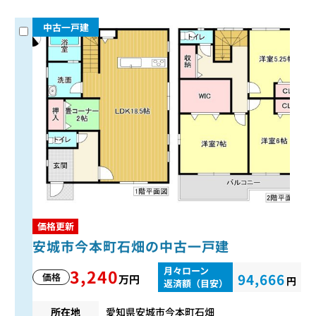
中古一戸建
価格更新
安城市今本町石畑の中古一戸建
月々ローン
3,240
94,666
価格
万円
円
返済額（目安）
所在地
愛知県安城市今本町石畑