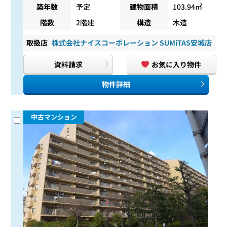
築年数
予定
建物面積
103.94㎡
階数
2階建
構造
木造
取扱店
株式会社ナイスコーポレーション SUMiTAS安城店
資料請求
お気に入り物件
物件詳細
中古マンション