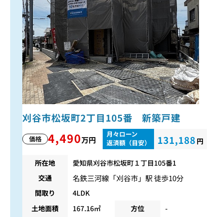
刈谷市松坂町2丁目105番 新築戸建
月々ローン
4,490
131,188
価格
万円
円
返済額（目安）
所在地
愛知県刈谷市松坂町１丁目105番1
名鉄三河線
「
刈谷市
」駅 徒歩10分
交通
間取り
4LDK
土地面積
167.16㎡
方位
-