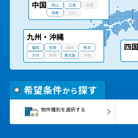
中国
岡山
広島
島根
鳥取
山口
九州・沖縄
四
福岡
佐賀
長崎
熊本
大分
宮崎
鹿児島
沖縄
希望条件
探す
から
物件種別
を選択する