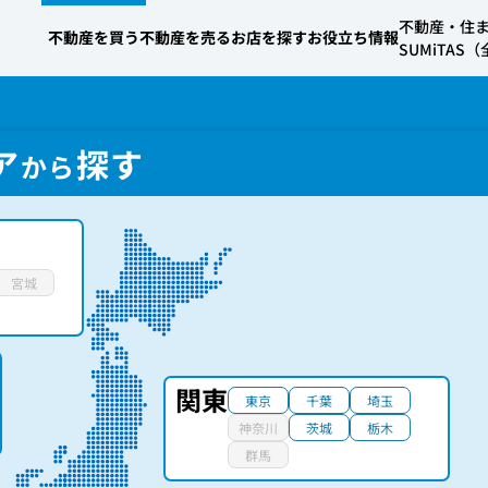
不動産・住
不動産を買う
不動産を売る
お店を探す
お役立ち情報
SUMiTA
ア
探す
から
宮城
関東
東京
千葉
埼玉
神奈川
茨城
栃木
群馬