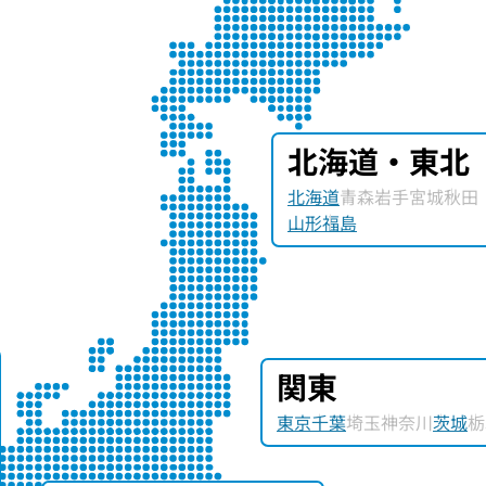
北海道・東北
北海道
青森
岩手
宮城
秋田
山形
福島
関東
東京
千葉
埼玉
神奈川
茨城
栃