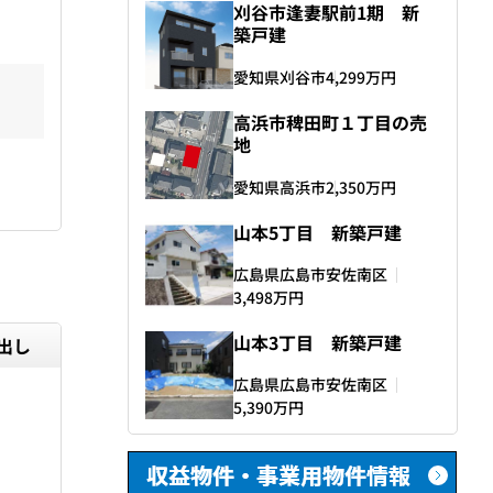
刈谷市逢妻駅前1期 新
築戸建
愛知県刈谷市
4,299
万円
高浜市稗田町１丁目の売
地
愛知県高浜市
2,350
万円
山本5丁目 新築戸建
広島県広島市安佐南区
3,498
万円
山本3丁目 新築戸建
出し
広島県広島市安佐南区
5,390
万円