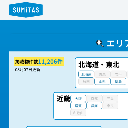
エリ
11,206件
掲載物件数
北海道・東北
08月07日更新
北海道
青森
岩手
秋田
山形
福島
近畿
大阪
京都
三重
滋賀
兵庫
奈良
和歌山