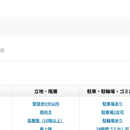
県
立地・階層
駐車・駐輪場・ゴミ
駅徒歩5分以内
駐車場あり
南向き
駐車場2台可
高層階（10階以上）
駐輪場あり
最上階
24時間ゴミ出し可