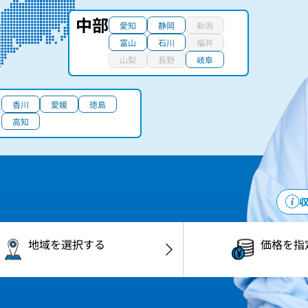
中部
愛知
静岡
新潟
富山
石川
福井
山梨
長野
岐阜
国
香川
愛媛
徳島
高知
地域
を選択する
価格
を指