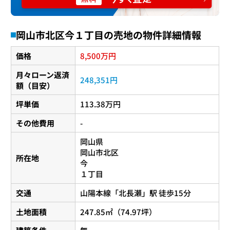
岡山市北区今１丁目の売地の物件詳細情報
8,500
価格
万円
月々ローン返済
248,351円
額（目安）
坪単価
113.38万円
その他費用
-
岡山県
岡山市北区
所在地
今
１丁目
交通
山陽本線
「
北長瀬
」駅 徒歩15分
土地面積
247.85㎡（74.97坪）