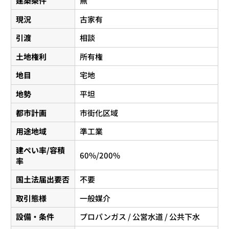
建築条件
無
現況
古家有
引渡
相談
土地権利
所有権
地目
宅地
地勢
平坦
都市計画
市街化区域
用途地域
準工業
建ぺい率/容積
60%/200%
率
国土法届出要否
不要
取引態様
一般媒介
設備・条件
プロパンガス / 公営水道 / 公共下水