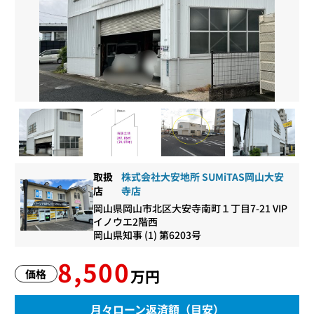
取扱
株式会社大安地所 SUMiTAS岡山大安
店
寺店
岡山県岡山市北区大安寺南町１丁目7-21 VIP
イノウエ2階西
岡山県知事 (1) 第6203号
8,500
万円
価格
月々ローン返済額（目安）