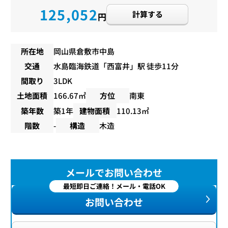
125,052
計算する
円
所在地
岡山県倉敷市中島
交通
水島臨海鉄道
「
西富井
」駅 徒歩11分
間取り
3LDK
土地面積
166.67㎡
方位
南東
築年数
築1年
建物面積
110.13㎡
階数
-
構造
木造
メールでお問い合わせ
最短即日ご連絡！メール・電話OK
お問い合わせ