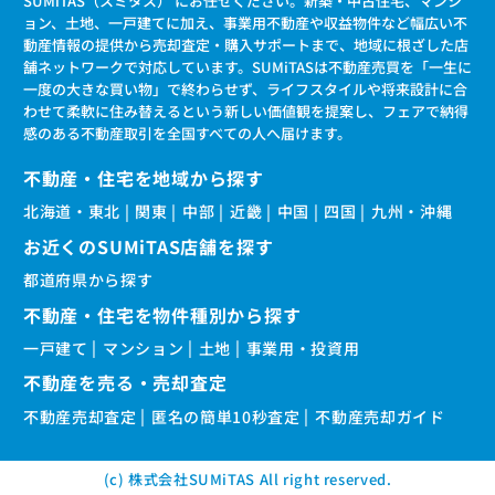
SUMiTAS（スミタス） にお任せください。新築・中古住宅、マンシ
ョン、土地、一戸建てに加え、事業用不動産や収益物件など幅広い不
動産情報の提供から売却査定・購入サポートまで、地域に根ざした店
舗ネットワークで対応しています。SUMiTASは不動産売買を「一生に
一度の大きな買い物」で終わらせず、ライフスタイルや将来設計に合
わせて柔軟に住み替えるという新しい価値観を提案し、フェアで納得
感のある不動産取引を全国すべての人へ届けます。
不動産・住宅を地域から探す
北海道・東北
関東
中部
近畿
中国
四国
九州・沖縄
お近くのSUMiTAS店舗を探す
都道府県から探す
不動産・住宅を物件種別から探す
一戸建て
マンション
土地
事業用・投資用
不動産を売る・売却査定
不動産売却査定
匿名の簡単10秒査定
不動産売却ガイド
(c) 株式会社SUMiTAS All right reserved.