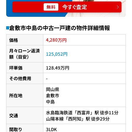
倉敷市中島の中古一戸建の物件詳細情報
4,280
価格
万円
月々ローン返済
125,052円
額（目安）
坪単価
128.49万円
その他費用
-
岡山県
所在地
倉敷市
中島
水島臨海鉄道
「
西富井
」駅 徒歩11分
交通
山陽本線
「
西阿知
」駅 徒歩29分
間取り
3LDK