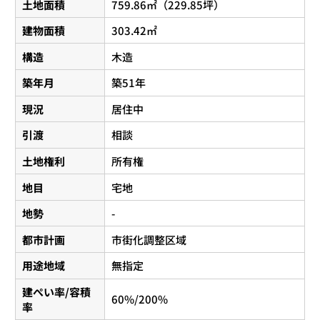
土地面積
759.86㎡（229.85坪）
建物面積
303.42㎡
構造
木造
築年月
築51年
現況
居住中
引渡
相談
土地権利
所有権
地目
宅地
地勢
-
都市計画
市街化調整区域
用途地域
無指定
建ぺい率/容積
60%/200%
率