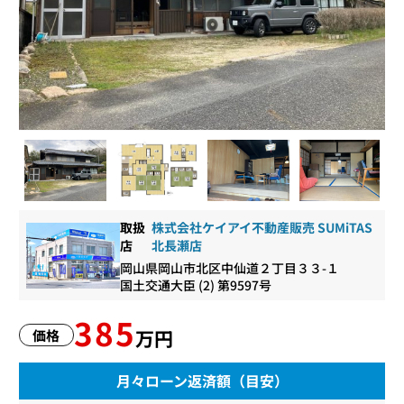
取扱
株式会社ケイアイ不動産販売 SUMiTAS
店
北長瀬店
岡山県岡山市北区中仙道２丁目３３-１
国土交通大臣 (2) 第9597号
385
万円
価格
月々ローン返済額（目安）