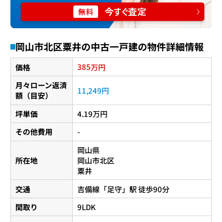
岡山市北区粟井の中古一戸建の物件詳細情報
385
価格
万円
月々ローン返済
11,249円
額（目安）
坪単価
4.19万円
その他費用
-
岡山県
所在地
岡山市北区
粟井
交通
吉備線
「
足守
」駅 徒歩90分
間取り
9LDK