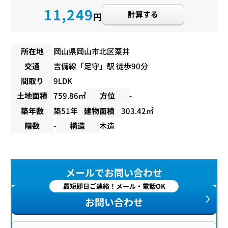
11,249
計算する
円
所在地
岡山県岡山市北区粟井
交通
吉備線
「
足守
」駅 徒歩90分
間取り
9LDK
土地面積
759.86㎡
方位
-
築年数
築51年
建物面積
303.42㎡
階数
-
構造
木造
メールでお問い合わせ
最短即日ご連絡！メール・電話OK
お問い合わせ