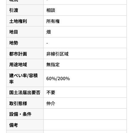
引渡
相談
土地権利
所有権
地目
畑
地勢
-
都市計画
非線引区域
用途地域
無指定
建ぺい率/容積
60%/200%
率
国土法届出要否
不要
取引態様
仲介
設備・条件
備考