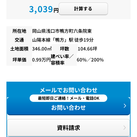
3,039
計算する
円
所在地
岡山県浅口市鴨方町六条院東
交通
山陽本線
「
鴨方
」駅 徒歩19分
土地面積
346.00㎡
坪数
104.66坪
建ぺい率／
坪単価
0.99万円
60%／200%
容積率
メールでお問い合わせ
最短即日ご連絡！メール・電話OK
お問い合わせ
資料請求