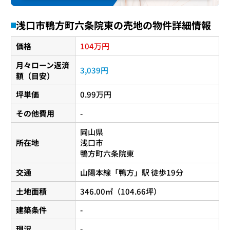
浅口市鴨方町六条院東の売地の物件詳細情報
104
価格
万円
月々ローン返済
3,039円
額（目安）
坪単価
0.99万円
その他費用
-
岡山県
所在地
浅口市
鴨方町六条院東
交通
山陽本線
「
鴨方
」駅 徒歩19分
土地面積
346.00㎡（104.66坪）
建築条件
-
現況
-