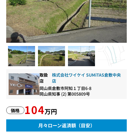
取扱
株式会社ワイケイ SUMiTAS倉敷中央
店
店
岡山県倉敷市阿知１丁目6-8
岡山県知事 (2) 第005809号
104
万円
価格
月々ローン返済額（目安）