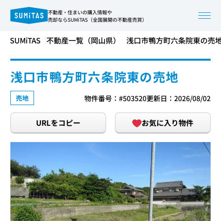
不動産・住まいの購入情報や
売却ならSUMiTAS（全国展開の不動産売買）
SUMiTAS
不動産一覧（岡山県）
浅口市鴨方町六条院東の売
浅口市鴨方町六条院東の売地
売地
物件番号：#503520
更新日：2026/08/02
URLをコピー
お気に入り物件