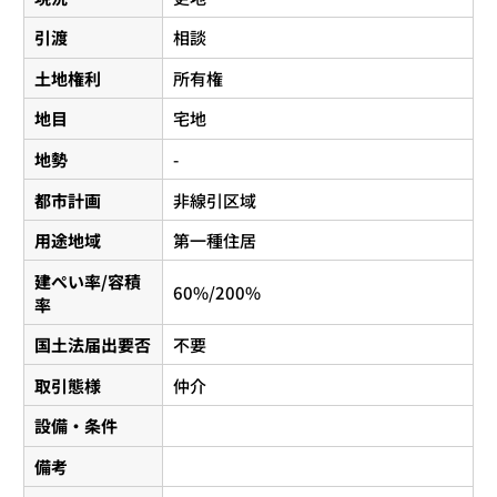
引渡
相談
土地権利
所有権
地目
宅地
地勢
-
都市計画
非線引区域
用途地域
第一種住居
建ぺい率/容積
60%/200%
率
国土法届出要否
不要
取引態様
仲介
設備・条件
備考