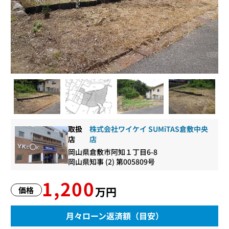
取扱
株式会社ワイケイ SUMiTAS倉敷中央
店
店
岡山県倉敷市阿知１丁目6-8
岡山県知事 (2) 第005809号
1,200
万円
価格
月々ローン返済額（目安）