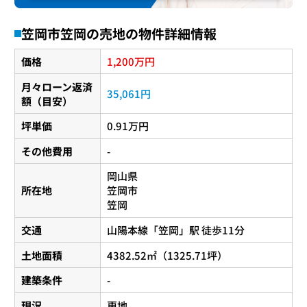
笠岡市笠岡の売地の物件詳細情報
1,200
価格
万円
月々ローン返済
35,061円
額（目安）
坪単価
0.91万円
その他費用
-
岡山県
所在地
笠岡市
笠岡
交通
山陽本線
「
笠岡
」駅 徒歩11分
土地面積
4382.52㎡（1325.71坪）
建築条件
-
現況
更地