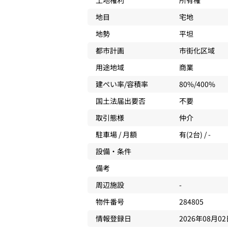
土地権利
所有権
地目
宅地
地勢
平坦
都市計画
市街化区域
用途地域
商業
建ぺい率/容積率
80%/400%
国土法届出要否
不要
取引態様
仲介
駐車場 / 月額
有(2台) / -
設備・条件
備考
周辺施設
-
物件番号
284805
情報登録日
2026年08月0