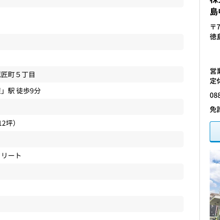
島
〒7
徳
営業
鷹匠町
５丁目
定
屋
」駅 徒歩9分
08
免
.12坪）
クリート