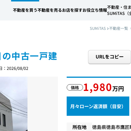
不動産・住
不動産を買う
不動産を売る
お店を探す
お役立ち情報
SUMiTA
SUMiTAS
不動産一覧
目の中古一戸建
URLをコピー
：2026/08/02
1,980
万円
価格
月々ローン返済額（目安）
所在地
徳島県徳島市鷹匠