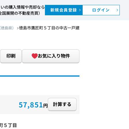
まいの購入情報や売却なら
新規会員登録
ログイン
S（全国展開の不動産売買）
徳島市鷹匠町５丁目の中古一戸建
（徳島県）
印刷
お気に入り物件
57,851
計算する
円
町５丁目