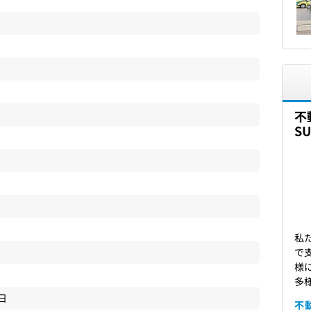
不
S
私
で
様
多
2日
不