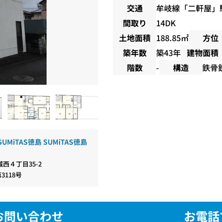
交通
牟岐線
「
二軒屋
」
間取り
14DK
土地面積
188.85㎡
方位
築年数
築43年
建物面積
階数
-
構造
鉄骨
UMiTAS徳島 SUMiTAS徳島
西４丁目35-2
3118号
お問い合わせ
お電話