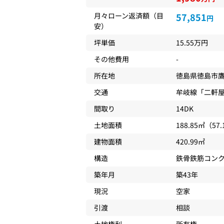
月々ローン返済額（目
57,851
円
安）
坪単価
15.55万円
その他費用
-
所在地
徳島県
徳島市
交通
牟岐線
「
二軒
間取り
14DK
土地面積
188.85㎡（57
建物面積
420.99㎡
構造
鉄骨鉄筋コン
築年月
築43年
現況
空家
引渡
相談