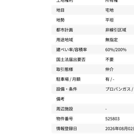
土地権利
所有権
地目
宅地
地勢
平坦
都市計画
非線引区域
用途地域
無指定
建ぺい率/容積率
60%/200%
国土法届出要否
不要
取引態様
仲介
駐車場 / 月額
有 / -
設備・条件
プロパンガス /
備考
周辺施設
-
物件番号
525803
情報登録日
2026年08月0