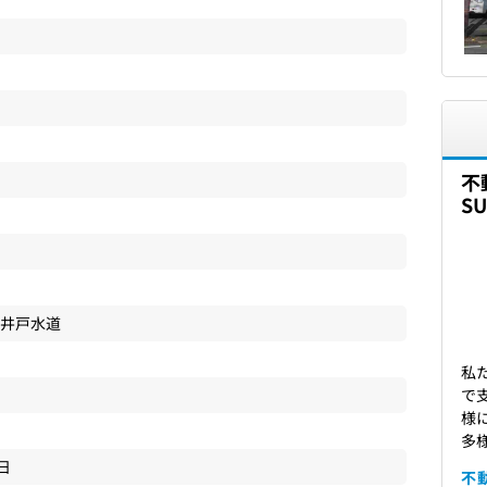
不
S
 井戸水道
私
で
様
多
2日
不