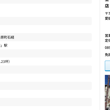
店
〒7
愛
営業
丹原町石経
定
川
」駅
08
免
9.23坪）