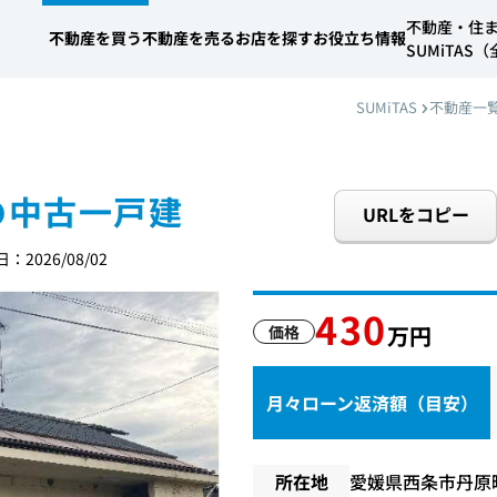
不動産・住
不動産を買う
不動産を売る
お店を探す
お役立ち情報
SUMiTA
SUMiTAS
不動産一
の中古一戸建
URLをコピー
：2026/08/02
430
万円
価格
月々ローン返済額（目安）
所在地
愛媛県西条市丹原