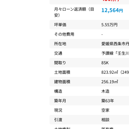
月々ローン返済額（目
12,564
円
安）
坪単価
5.55万円
その他費用
-
所在地
愛媛県
西条市
交通
予讃線
「
壬生
間取り
8SK
土地面積
823.92㎡（24
建物面積
256.19㎡
構造
木造
築年月
築63年
現況
空家
引渡
相談