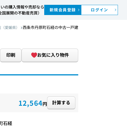
まいの購入情報や売却なら
新規会員登録
ログイン
S（全国展開の不動産売買）
西条市丹原町石経の中古一戸建
覧（愛媛県）
印刷
お気に入り物件
12,564
計算する
円
町石経