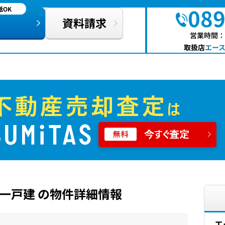
089
OK
資料請求
営業時間：1
取扱店
エース
一戸建 の物件詳細情報
エ