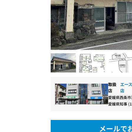
取扱
エース
店
店
愛媛県西条市喜
愛媛県知事 (11
メールで