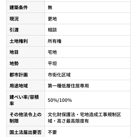
建築条件
無
現況
更地
引渡
相談
土地権利
所有権
地目
宅地
地勢
平坦
都市計画
市街化区域
用途地域
第一種低層住居専用
建ぺい率/容積
50%/100%
率
その他法令上の
文化財保護法・宅地造成工事規制区
制限
域・高さ最高限度有
国土法届出要否
不要