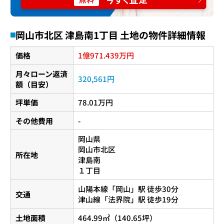
岡山市北区 津島南1丁目 土地の物件詳細情報
1
971.439
価格
億
万円
月々ローン返済
320,561円
額（目安）
坪単価
78.01万円
その他費用
-
岡山県
岡山市北区
所在地
津島南
１丁目
山陽本線
「
岡山
」駅 徒歩30分
交通
津山線
「
法界院
」駅 徒歩19分
土地面積
464.99㎡（140.65坪）