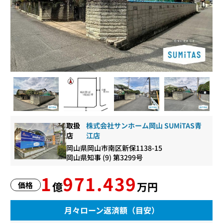
取扱
株式会社サンホーム岡山 SUMiTAS青
店
江店
岡山県岡山市南区新保1138-15
岡山県知事 (9) 第3299号
1
971.439
億
万円
価格
月々ローン返済額（目安）