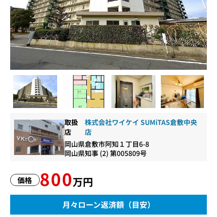
取扱
株式会社ワイケイ SUMiTAS倉敷中央
店
店
岡山県倉敷市阿知１丁目6-8
岡山県知事 (2) 第005809号
800
万円
価格
月々ローン返済額（目安）