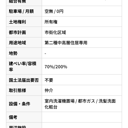
組合有無
駐車場 / 月額
空無 / 0円
土地権利
所有権
都市計画
市街化区域
用途地域
第二種中高層住居専用
地勢
-
建ぺい率/容積
70%/200%
率
国土法届出要否
不要
取引態様
仲介
室内洗濯機置場 / 都市ガス / 洗髪洗面
設備・条件
化粧台
備考
周辺施設
-