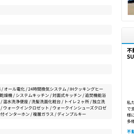
不
S
/ オール電化 / 24時間換気システム / IHクッキングヒー
い乾燥機 / システムキッチン / 対面式キッチン / 追焚機能浴
 / 温水洗浄便座 / 洗髪洗面化粧台 / トイレ２ヶ所 / 独立洗
私
納 / ウォークインクロゼット / ウォークインシューズクロゼ
で
ニタ付インターホン / 複層ガラス / ディンプルキー
様
多
不