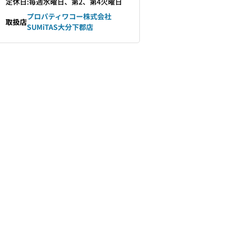
定休日:毎週水曜日、第2、第4火曜日
プロパティワコー株式会社
取扱店
SUMiTAS大分下郡店