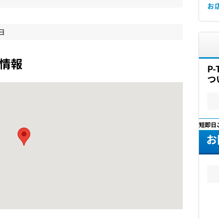
お
4日
情報
P
つ
最短即日
お