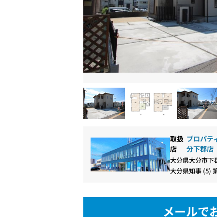
取扱
プロパティ
店
分下郡店
大分県大分市下郡
大分県知事 (5) 
メールで