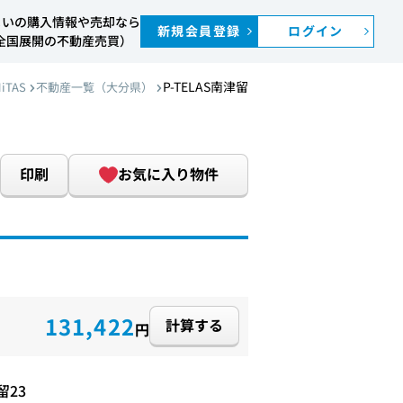
まいの購入情報や売却なら
新規会員登録
ログイン
S（全国展開の不動産売買）
P-TELAS南津留
iTAS
不動産一覧（大分県）
印刷
お気に入り物件
131,422
計算する
円
23