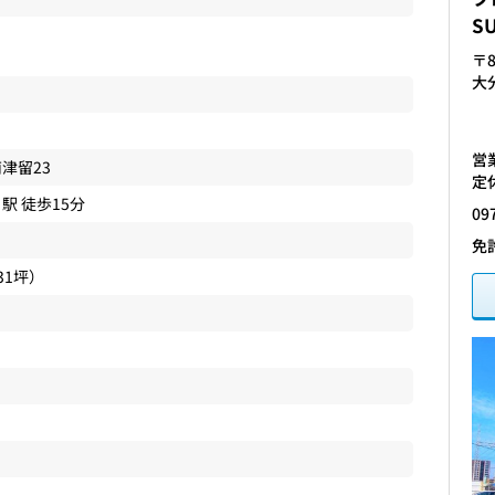
S
〒8
大
営業
南津留
23
定
駅 徒歩15分
09
免
.31坪）