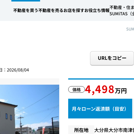
不動産・住
不動産を買う
不動産を売る
お店を探す
お役立ち情報
SUMiTA
SUM
URLをコピー
：2026/08/04
4,498
万円
価格
月々ローン返済額（目安）
所在地
大分県大分市南津留