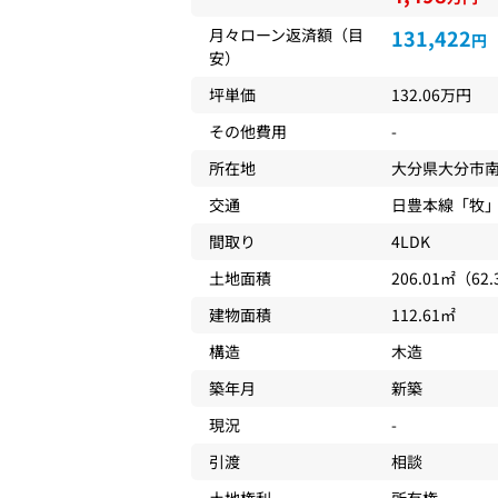
月々ローン返済額（目
131,422
円
安）
坪単価
132.06万円
その他費用
-
所在地
大分県
大分市
交通
日豊本線
「
牧
」
間取り
4LDK
土地面積
206.01㎡（62
建物面積
112.61㎡
構造
木造
築年月
新築
現況
-
引渡
相談