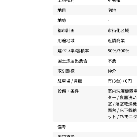
土地権利
所有権
地目
宅地
地勢
-
都市計画
市街化区域
用途地域
近隣商業
建ぺい率/容積率
80%/300%
国土法届出要否
不要
取引態様
仲介
駐車場 / 月額
有(3台) / 0円
設備・条件
室内洗濯機置場 
ター / 食器洗
室 / 浴室乾燥機
面台 / 床下収
ット / TVモ
備考
周辺施設
-