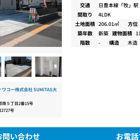
交通
日豊本線
「
牧
」駅
間取り
4LDK
土地面積
206.01㎡
方位
築年数
新築
建物面積
1
階数
-
構造
木造
ワコー株式会社 SUMiTAS大
南５丁目2番15号
第2727号
お問い合わせ
お電話