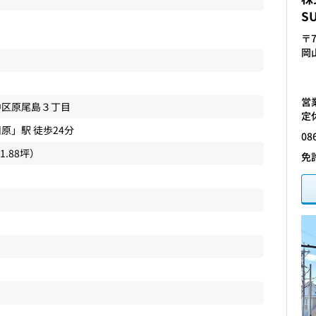
S
〒7
岡
営業
中区
原尾島
３丁目
定
川原
」駅 徒歩24分
08
11.88坪）
免