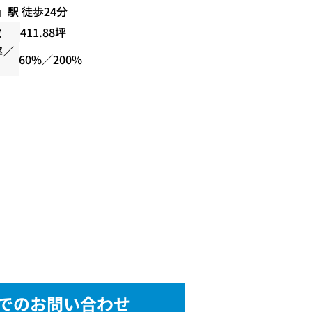
」駅 徒歩24分
数
411.88坪
率／
60%／200%
でのお問い合わせ