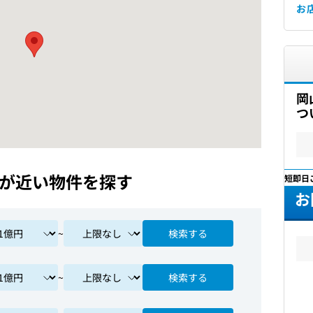
お
岡
つ
が近い物件を探す
最短即日
お
~
検索する
~
検索する