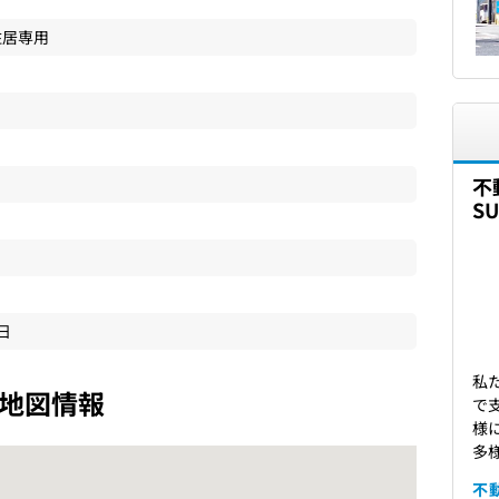
住居専用
不
S
9日
私
地図情報
で
様
多
不