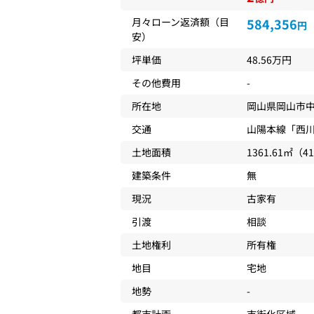
月々ローン返済額（目
584,356
円
安）
坪単価
48.56万円
その他費用
-
所在地
岡山県
岡山市
交通
山陽本線
「
西
土地面積
1361.61㎡（4
建築条件
無
現況
古家有
引渡
相談
土地権利
所有権
地目
宅地
地勢
-