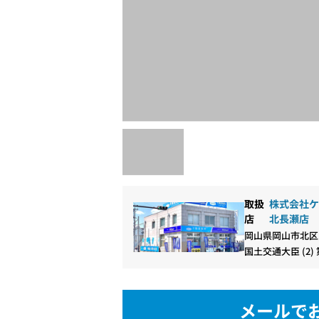
取扱
株式会社ケ
店
北長瀬店
岡山県岡山市北区
国土交通大臣 (2) 
メールで