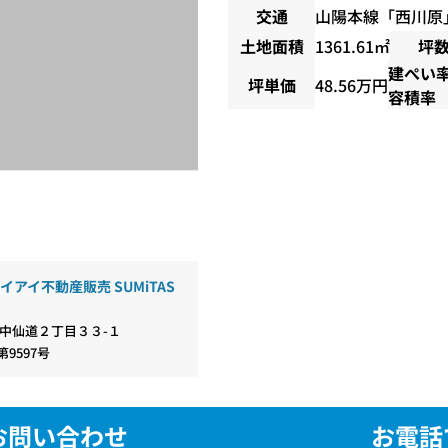
交通
山陽本線
「
西川原
土地面積
1361.61㎡
坪
建ぺい
坪単価
48.56万円
容積率
イアイ不動産販売 SUMiTAS
中仙道２丁目３３-１
第9597号
お問い合わせ
お電話