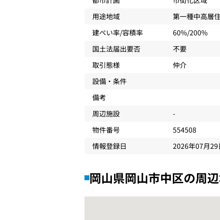
都市計画
市街化区域
用途地域
第一種中高層
建ぺい率/容積率
60%/200%
国土法届出要否
不要
取引態様
仲介
設備・条件
備考
周辺施設
-
物件番号
554508
情報登録日
2026年07月2
岡山県岡山市中区の周辺