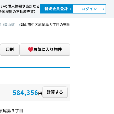
まいの購入情報や売却なら
新規会員登録
ログイン
S（全国展開の不動産売買）
岡山市中区原尾島３丁目の売地
覧（岡山県）
印刷
お気に入り物件
584,356
計算する
円
原尾島３丁目