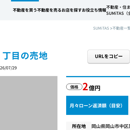
不動産・住
不動産を買う
不動産を売る
お店を探す
お役立ち情報
SUMiTA
SUMiTAS
不動産一
３丁目の売地
URLをコピー
6/07/29
2
億円
価格
月々ローン返済額（目安）
所在地
岡山県岡山市中区