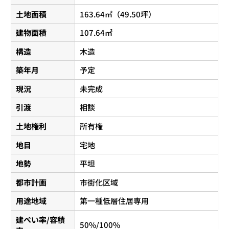
土地面積
163.64㎡（49.50坪）
建物面積
107.64㎡
構造
木造
築年月
予定
現況
未完成
引渡
相談
土地権利
所有権
地目
宅地
地勢
平坦
都市計画
市街化区域
用途地域
第一種低層住居専用
建ぺい率/容積
50%/100%