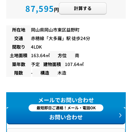
87,595
計算する
円
所在地
岡山県岡山市東区益野町
交通
赤穂線
「
大多羅
」駅 徒歩24分
間取り
4LDK
土地面積
163.64㎡
方位
南
築年数
予定
建物面積
107.64㎡
階数
-
構造
木造
メールでお問い合わせ
最短即日ご連絡！メール・電話OK
お問い合わせ