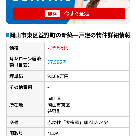
岡山市東区益野町の新築一戸建の物件詳細情報
2,998
価格
万円
月々ローン返済
87,595円
額（目安）
坪単価
92.08万円
その他費用
-
岡山県
所在地
岡山市東区
益野町
交通
赤穂線
「
大多羅
」駅 徒歩24分
間取り
4LDK