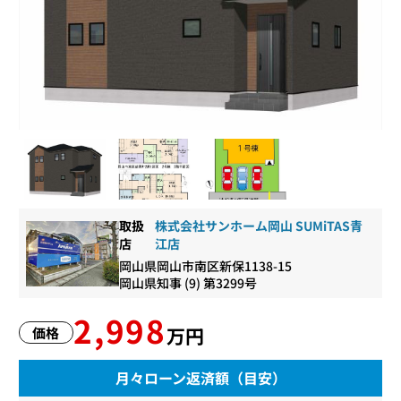
取扱
株式会社サンホーム岡山 SUMiTAS青
店
江店
岡山県岡山市南区新保1138-15
岡山県知事 (9) 第3299号
2,998
万円
価格
月々ローン返済額（目安）