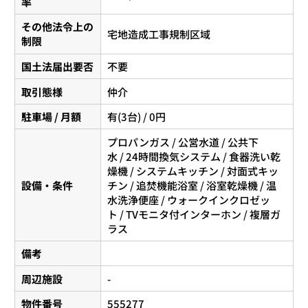
率
その他法令上の
宅地造成工事規制区域
制限
国土法届出要否
不要
取引態様
仲介
駐車場 / 月額
有(3台) / 0円
プロパンガス / 公営水道 / 公共下
水 / 24時間換気システム / 食器洗い乾
燥機 / システムキッチン / 対面式キッ
設備・条件
チン / 追焚機能浴室 / 浴室乾燥機 / 温
水洗浄便座 / ウォークインクロゼッ
ト / TVモニタ付インターホン / 複層ガ
ラス
備考
周辺施設
-
物件番号
555277