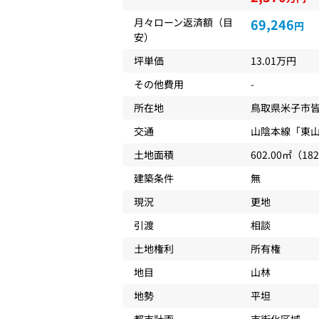
月々ローン返済額（目
69,246
円
安）
坪単価
13.01万円
その他費用
-
所在地
鳥取県
米子市
交通
山陰本線
「
東
土地面積
602.00㎡（18
建築条件
無
現況
更地
引渡
相談
土地権利
所有権
地目
山林
地勢
平坦