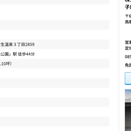
子
〒6
鳥
営業
皆生温泉
３丁目2859
定
山公園
」駅 徒歩44分
08
2.10坪）
免