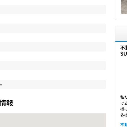
不
S
6日
私
情報
で
様
多
不