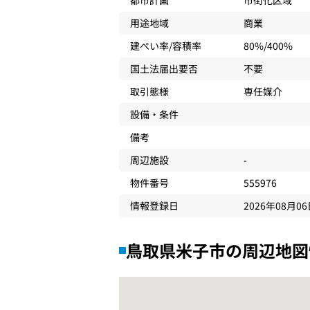
都市計画
市街化区域
用途地域
商業
建ぺい率/容積率
80%/400%
国土法届出要否
不要
取引態様
専任媒介
設備・条件
備考
周辺施設
-
物件番号
555976
情報登録日
2026年08月0
鳥取県米子市の周辺地図