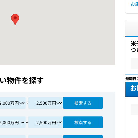
お
米
つ
い物件を探す
最短即日
お
~
検索する
~
検索する