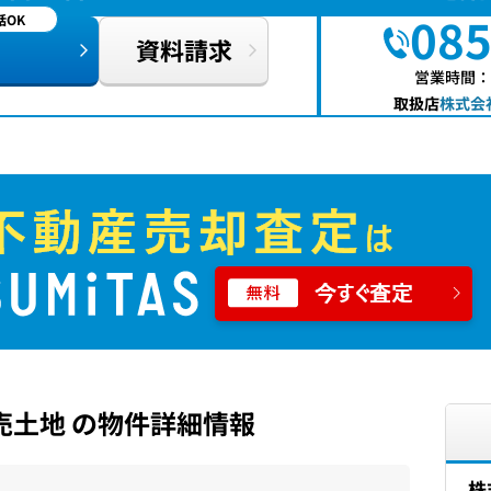
085
OK
資料請求
営業時間：0
取扱店
株式会社
売土地 の物件詳細情報
株