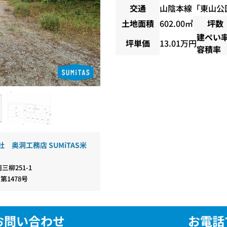
交通
山陰本線
「
東山公
土地面積
602.00㎡
坪数
建ぺい
坪単価
13.01万円
容積率
 奥洞工務店 SUMiTAS米
三柳251-1
 第1478号
お問い合わせ
お電話