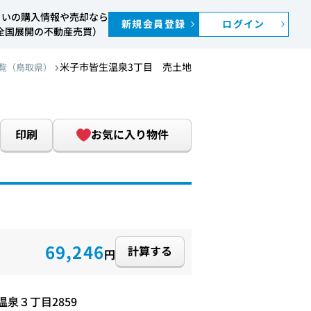
まいの購入情報や売却なら
新規会員登録
ログイン
S（全国展開の不動産売買）
米子市皆生温泉3丁目 売土地
覧（鳥取県）
印刷
お気に入り物件
69,246
計算する
円
泉３丁目2859