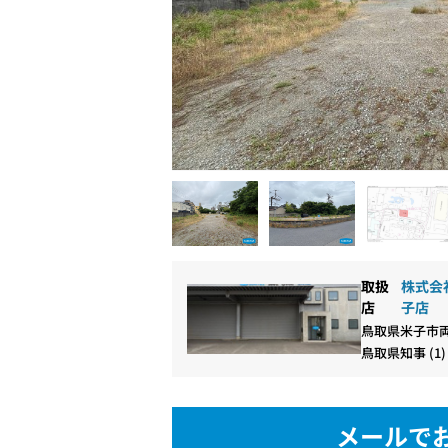
取扱
株式会社
店
子店
鳥取県米子市両
鳥取県知事 (1)
メールで