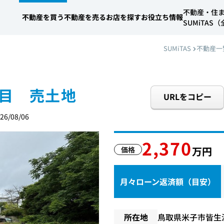
不動産・住
不動産を買う
不動産を売る
お店を探す
お役立ち情報
SUMiTA
SUMiTAS
不動産一
目 売土地
URLをコピー
6/08/06
2,370
万円
価格
月々ローン返済額（目安）
所在地
鳥取県米子市皆生温