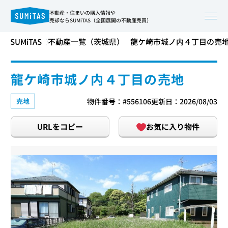
不動産・住まいの購入情報や
売却ならSUMiTAS（全国展開の不動産売買）
SUMiTAS
不動産一覧（茨城県）
龍ケ崎市城ノ内４丁目の売
龍ケ崎市城ノ内４丁目の売地
売地
物件番号：#556106
更新日：2026/08/03
URLをコピー
お気に入り物件