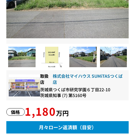
取扱
株式会社マイハウス SUMiTASつくば
店
店
茨城県つくば市研究学園６丁目22-10
茨城県知事 (7) 第5160号
1,180
万円
価格
月々ローン返済額（目安）