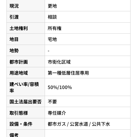
現況
更地
引渡
相談
土地権利
所有権
地目
宅地
地勢
-
都市計画
市街化区域
用途地域
第一種低層住居専用
建ぺい率/容積
50%/100%
率
国土法届出要否
不要
取引態様
専任媒介
設備・条件
都市ガス / 公営水道 / 公共下水
備考