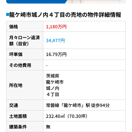
龍ケ崎市城ノ内４丁目の売地の物件詳細情報
1,180
価格
万円
月々ローン返済
34,477円
額（目安）
坪単価
16.79万円
その他費用
-
茨城県
龍ケ崎市
所在地
城ノ内
４丁目
交通
常磐線
「
龍ケ崎市
」駅 徒歩94分
土地面積
232.40㎡（70.30坪）
建築条件
無