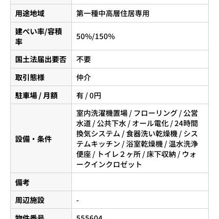
用途地域
第一種中高層住居専用
建ぺい率/容積
50%/150%
率
国土法届出要否
不要
取引態様
仲介
駐車場 / 月額
有 / 0円
室内洗濯機置場 / フローリング / 公営
水道 / 公共下水 / オール電化 / 24時間
換気システム / 食器洗い乾燥機 / シス
設備・条件
テムキッチン / 浴室乾燥機 / 温水洗浄
便座 / トイレ２ヶ所 / 床下収納 / ウォ
ークインクロゼット
備考
周辺施設
-
物件番号
555604