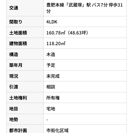
豊肥本線
「
武蔵塚
」駅 バス7分 停歩31
交通
分
間取り
4LDK
土地面積
160.78㎡（48.63坪）
建物面積
118.20㎡
構造
木造
築年月
予定
現況
未完成
引渡
相談
土地権利
所有権
地目
宅地
地勢
-
都市計画
市街化区域