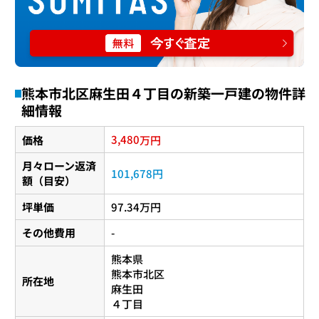
熊本市北区麻生田４丁目の新築一戸建の物件詳
細情報
3,480
価格
万円
月々ローン返済
101,678円
額（目安）
坪単価
97.34万円
その他費用
-
熊本県
熊本市北区
所在地
麻生田
４丁目