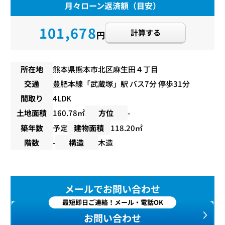
月々ローン返済額（目安）
101,678
計算する
円
所在地
熊本県熊本市北区麻生田４丁目
交通
豊肥本線
「
武蔵塚
」駅 バス7分 停歩31分
間取り
4LDK
土地面積
160.78㎡
方位
-
築年数
予定
建物面積
118.20㎡
階数
-
構造
木造
メールでお問い合わせ
最短即日ご連絡！メール・電話OK
お問い合わせ