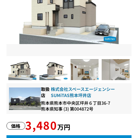
取扱
株式会社スペースエージェンシー
店
SUMiTAS熊本坪井店
熊本県熊本市中央区坪井６丁目36-7
熊本県知事 (3) 第004872号
3,480
万円
価格