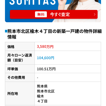
熊本市北区楡木４丁目の新築一戸建の物件詳細
情報
3,580
価格
万円
月々ローン返済
104,600円
額（目安）
坪単価
100.51万円
その他費用
-
熊本県
熊本市北区
所在地
楡木
４丁目