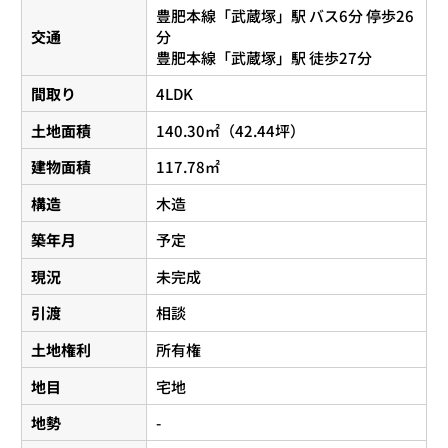
豊肥本線
「
武蔵塚
」駅 バス6分 停歩26
交通
分
豊肥本線
「
武蔵塚
」駅 徒歩27分
間取り
4LDK
土地面積
140.30㎡（42.44坪）
建物面積
117.78㎡
構造
木造
築年月
予定
現況
未完成
引渡
相談
土地権利
所有権
地目
宅地
地勢
-