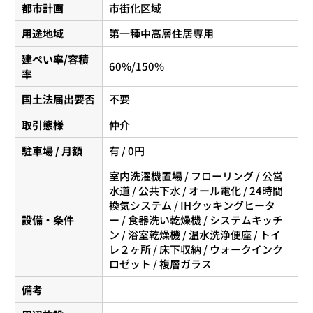
都市計画
市街化区域
用途地域
第一種中高層住居専用
建ぺい率/容積
60%/150%
率
国土法届出要否
不要
取引態様
仲介
駐車場 / 月額
有 / 0円
室内洗濯機置場 / フローリング / 公営
水道 / 公共下水 / オール電化 / 24時間
換気システム / IHクッキングヒータ
設備・条件
ー / 食器洗い乾燥機 / システムキッチ
ン / 浴室乾燥機 / 温水洗浄便座 / トイ
レ２ヶ所 / 床下収納 / ウォークインク
ロゼット / 複層ガラス
備考