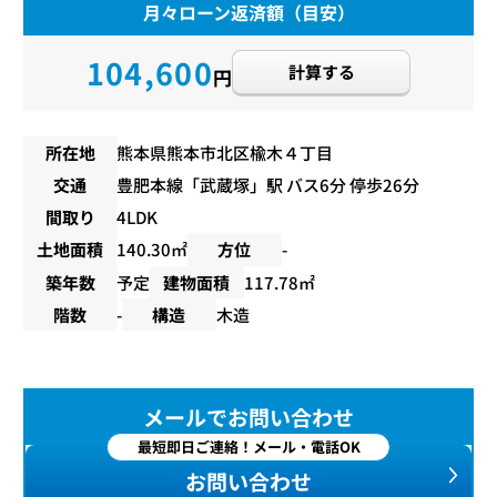
月々ローン返済額（目安）
104,600
計算する
円
所在地
熊本県熊本市北区楡木４丁目
交通
豊肥本線
「
武蔵塚
」駅 バス6分 停歩26分
間取り
4LDK
土地面積
140.30㎡
方位
-
築年数
予定
建物面積
117.78㎡
階数
-
構造
木造
メールでお問い合わせ
最短即日ご連絡！メール・電話OK
お問い合わせ