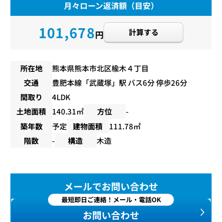
月々ローン返済額（目安）
101,678
計算する
円
所在地
熊本県熊本市北区楡木４丁目
交通
豊肥本線
「
武蔵塚
」駅 バス6分 停歩26分
間取り
4LDK
土地面積
140.31㎡
方位
-
築年数
予定
建物面積
111.78㎡
階数
-
構造
木造
メールでお問い合わせ
最短即日ご連絡！メール・電話OK
お問い合わせ