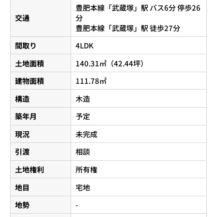
豊肥本線
「
武蔵塚
」駅 バス6分 停歩26
交通
分
豊肥本線
「
武蔵塚
」駅 徒歩27分
間取り
4LDK
土地面積
140.31㎡（42.44坪）
建物面積
111.78㎡
構造
木造
築年月
予定
現況
未完成
引渡
相談
土地権利
所有権
地目
宅地
地勢
-