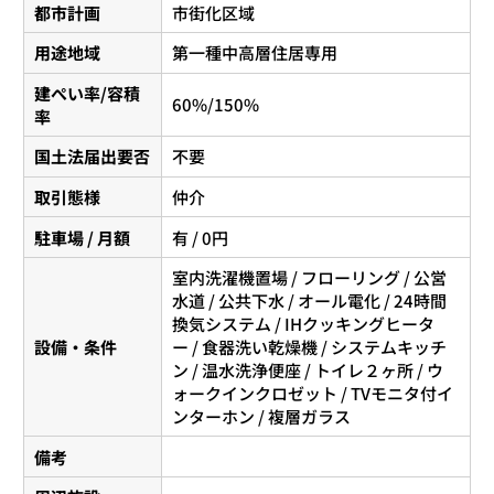
都市計画
市街化区域
用途地域
第一種中高層住居専用
建ぺい率/容積
60%/150%
率
国土法届出要否
不要
取引態様
仲介
駐車場 / 月額
有 / 0円
室内洗濯機置場 / フローリング / 公営
水道 / 公共下水 / オール電化 / 24時間
換気システム / IHクッキングヒータ
設備・条件
ー / 食器洗い乾燥機 / システムキッチ
ン / 温水洗浄便座 / トイレ２ヶ所 / ウ
ォークインクロゼット / TVモニタ付イ
ンターホン / 複層ガラス
備考