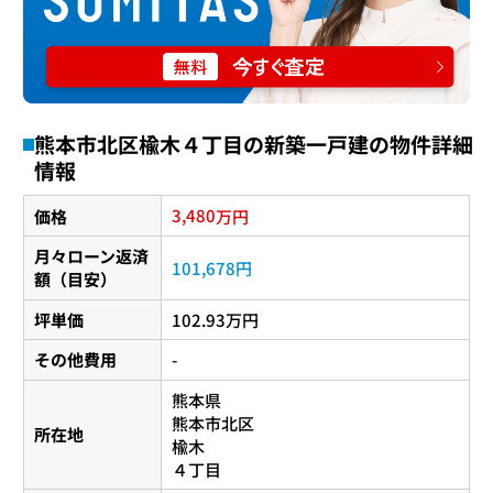
熊本市北区楡木４丁目の新築一戸建の物件詳細
情報
3,480
価格
万円
月々ローン返済
101,678円
額（目安）
坪単価
102.93万円
その他費用
-
熊本県
熊本市北区
所在地
楡木
４丁目