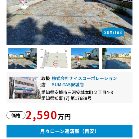
取扱
株式会社ナイスコーポレーション
店
SUMiTAS安城店
愛知県安城市三河安城本町２丁目4-8
愛知県知事 (7) 第17688号
2,590
万円
価格
月々ローン返済額（目安）