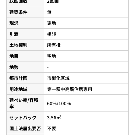
総区画数
2区画
建築条件
無
現況
更地
引渡
相談
土地権利
所有権
地目
宅地
地勢
-
都市計画
市街化区域
用途地域
第一種中高層住居専用
建ぺい率/容積
60%/100%
率
セットバック
3.56㎡
国土法届出要否
不要