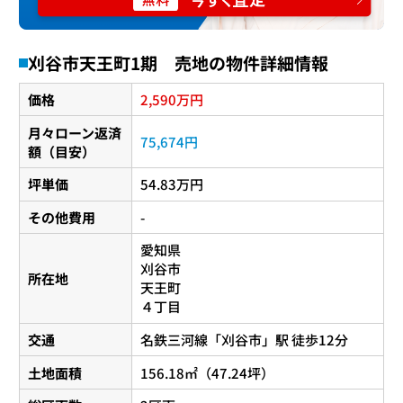
刈谷市天王町1期 売地の物件詳細情報
2,590
価格
万円
月々ローン返済
75,674円
額（目安）
坪単価
54.83万円
その他費用
-
愛知県
刈谷市
所在地
天王町
４丁目
交通
名鉄三河線
「
刈谷市
」駅 徒歩12分
土地面積
156.18㎡（47.24坪）