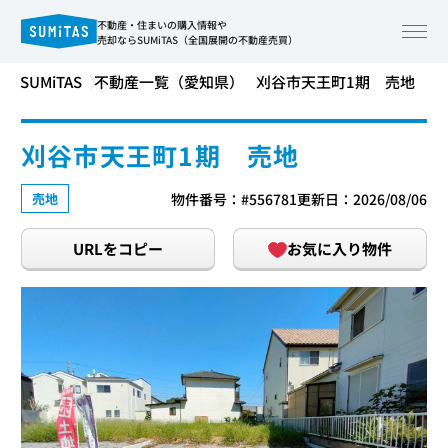
不動産・住まいの購入情報や
売却ならSUMiTAS（全国展開の不動産売買）
SUMiTAS
不動産一覧（愛知県）
刈谷市天王町1期 売地
刈谷市天王町1期 売地
売地
物件番号：#556781
更新日：2026/08/06
URLをコピー
お気に入り物件