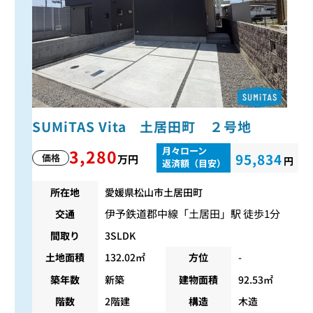
SUMiTAS Vita 土居田町 ２号地
月々ローン
3,280
95,834
価格
万円
円
返済額（目安）
所在地
愛媛県松山市土居田町
伊予鉄道郡中線
「
土居田
」駅 徒歩1分
交通
間取り
3SLDK
土地面積
132.02㎡
方位
-
築年数
新築
建物面積
92.53㎡
階数
2階建
構造
木造