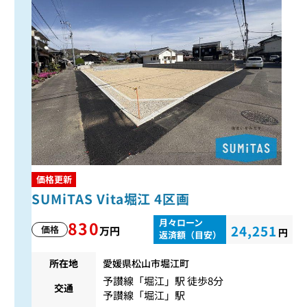
価格更新
SUMiTAS Vita堀江 4区画
月々ローン
830
24,251
価格
万円
円
返済額（目安）
所在地
愛媛県松山市堀江町
予讃線
「
堀江
」駅 徒歩8分
交通
予讃線
「
堀江
」駅