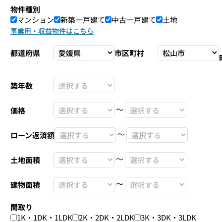
物件種別
マンション
新築一戸建て
中古一戸建て
土地
事業用・収益物件はこちら
都道府県
市区町村
築年数
〜
価格
〜
ローン返済額
〜
土地面積
〜
建物面積
間取り
1K・1DK・1LDK
2K・2DK・2LDK
3K・3DK・3LDK