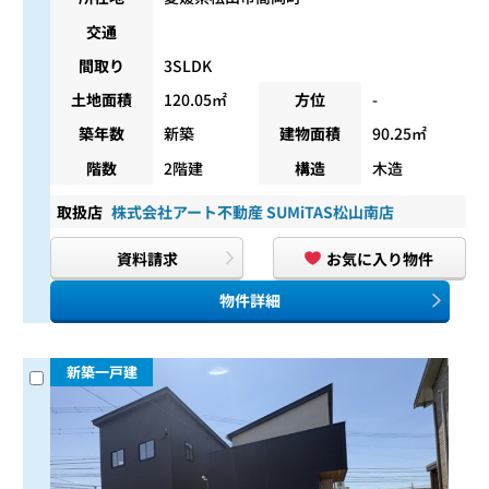
交通
間取り
3SLDK
土地面積
120.05㎡
方位
-
築年数
新築
建物面積
90.25㎡
階数
2階建
構造
木造
取扱店
株式会社アート不動産 SUMiTAS松山南店
資料請求
お気に入り物件
物件詳細
新築一戸建