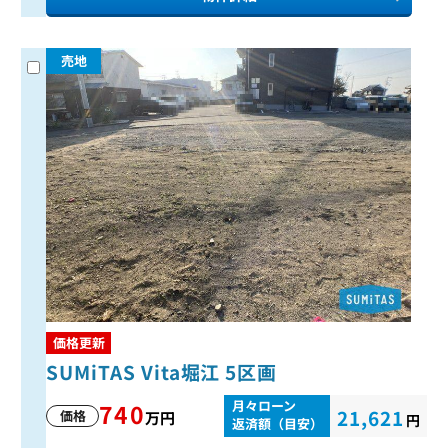
売地
価格更新
SUMiTAS Vita堀江 5区画
月々ローン
740
21,621
価格
万円
円
返済額（目安）