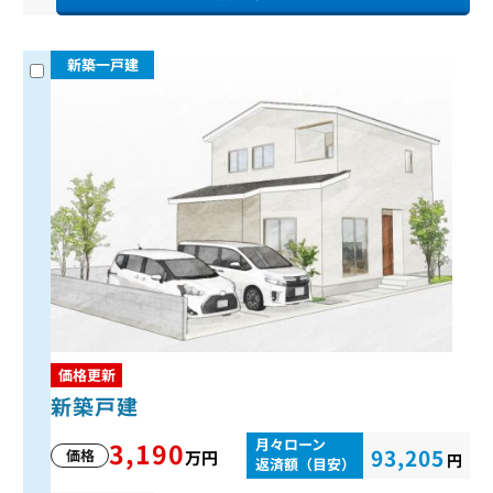
新築一戸建
価格更新
新築戸建
月々ローン
3,190
93,205
価格
万円
円
返済額（目安）