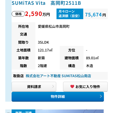
SUMiTAS Vita 高岡町2511B
月々ローン
2,590
75,674
価格
万円
円
返済額（目安）
所在地
愛媛県松山市高岡町
交通
間取り
3SLDK
土地面積
121.17㎡
方位
-
築年数
新築
建物面積
89.01㎡
階数
2階建
構造
木造
取扱店
株式会社アート不動産 SUMiTAS松山南店
資料請求
お気に入り物件
物件詳細
新築一戸建