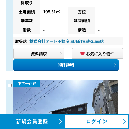
間取り
-
土地面積
198.51㎡
方位
-
築年数
-
建物面積
-
階数
-
構造
-
取扱店
株式会社アート不動産 SUMiTAS松山南店
資料請求
お気に入り物件
物件詳細
中古一戸建
新規会員登録
ログイン