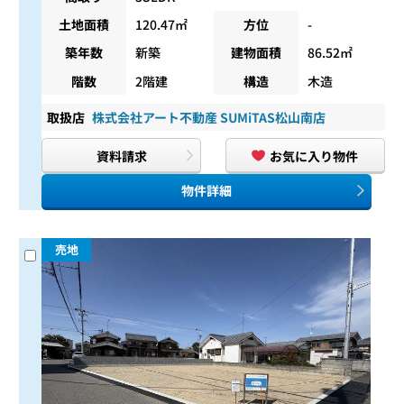
土地面積
120.47㎡
方位
-
築年数
新築
建物面積
86.52㎡
階数
2階建
構造
木造
取扱店
株式会社アート不動産 SUMiTAS松山南店
資料請求
お気に入り物件
物件詳細
売地