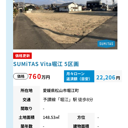
価格更新
SUMiTAS Vita堀江 5区画
月々ローン
760
22,206
価格
万円
円
返済額（目安）
所在地
愛媛県松山市堀江町
予讃線
「
堀江
」駅 徒歩8分
交通
間取り
-
土地面積
148.53㎡
方位
-
築年数
-
建物面積
-