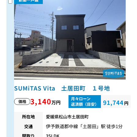
SUMiTAS Vita 土居田町 １号地
月々ローン
3,140
91,744
価格
万円
円
返済額（目安）
所在地
愛媛県松山市土居田町
伊予鉄道郡中線
「
土居田
」駅 徒歩1分
交通
間取り
3SLDK