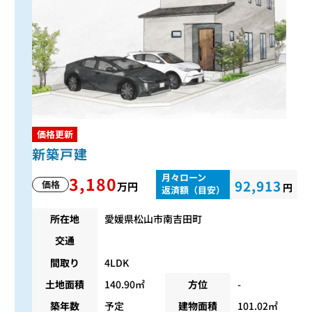
価格更新
新築戸建
月々ローン
3,180
92,913
価格
万円
円
返済額（目安）
所在地
愛媛県松山市南吉田町
交通
間取り
4LDK
土地面積
140.90㎡
方位
-
築年数
予定
建物面積
101.02㎡