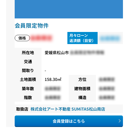
会員限定物件
月々ローン
会員限定
会員限定
価格
返済額（目安）
会員限定物件情報
所在地
愛媛県松山市
交通
間取り
-
土地面積
158.30㎡
方位
会員限定
築年数
会員限定
建物面積
会員限定
階数
会員限定
構造
会員限定
取扱店
株式会社アート不動産 SUMiTAS松山南店
会員登録はこちら