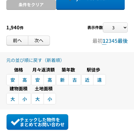
条件をクリア
1,940
表示件数
件
前へ
次へ
最初
1
2
3
4
5
最後
元の並び順に戻す（新着順）
価格
月々返済額
築年数
駅徒歩
安
高
安
高
新
古
近
遠
建物面積
土地面積
大
小
大
小
チェックした物件を
まとめてお問い合わせ