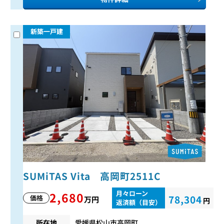
新築一戸建
SUMiTAS Vita 高岡町2511C
月々ローン
2,680
78,304
価格
万円
円
返済額（目安）
所在地
愛媛県松山市高岡町