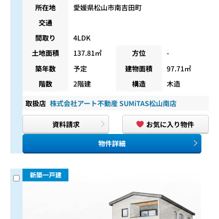
所在地
愛媛県松山市南吉田町
交通
間取り
4LDK
土地面積
137.81㎡
方位
-
築年数
予定
建物面積
97.71㎡
階数
2階建
構造
木造
取扱店
株式会社アート不動産 SUMiTAS松山南店
資料請求
お気に入り物件
物件詳細
新築一戸建