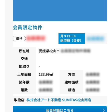
会員限定物件
月々ローン
会員限定
会員限定
価格
返済額（目安）
会員限定物件情報
所在地
愛媛県松山市
交通
間取り
-
土地面積
133.99㎡
方位
会員限定
築年数
会員限定
建物面積
会員限定
階数
会員限定
構造
会員限定
取扱店
株式会社アート不動産 SUMiTAS松山南店
会員登録はこちら