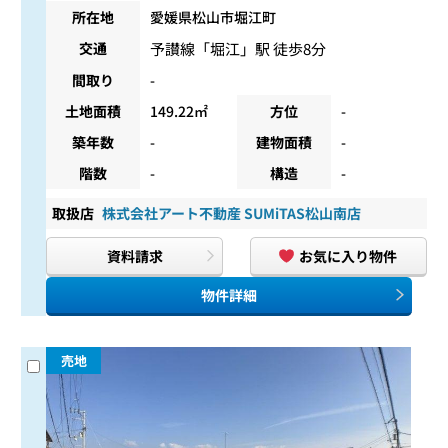
所在地
愛媛県松山市堀江町
予讃線
「
堀江
」駅 徒歩8分
交通
間取り
-
土地面積
149.22㎡
方位
-
築年数
-
建物面積
-
階数
-
構造
-
取扱店
株式会社アート不動産 SUMiTAS松山南店
資料請求
お気に入り物件
物件詳細
売地