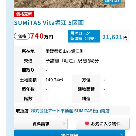
価格更新
SUMiTAS Vita堀江 5区画
月々ローン
740
21,621
価格
万円
円
返済額（目安）
所在地
愛媛県松山市堀江町
予讃線
「
堀江
」駅 徒歩8分
交通
間取り
-
土地面積
149.24㎡
方位
-
築年数
-
建物面積
-
階数
-
構造
-
取扱店
株式会社アート不動産 SUMiTAS松山南店
資料請求
お気に入り物件
物件詳細