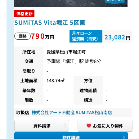
価格更新
SUMiTAS Vita堀江 5区画
月々ローン
790
23,082
価格
万円
円
返済額（目安）
所在地
愛媛県松山市堀江町
予讃線
「
堀江
」駅 徒歩8分
交通
間取り
-
土地面積
148.74㎡
方位
-
築年数
-
建物面積
-
階数
-
構造
-
取扱店
株式会社アート不動産 SUMiTAS松山南店
資料請求
お気に入り物件
物件詳細