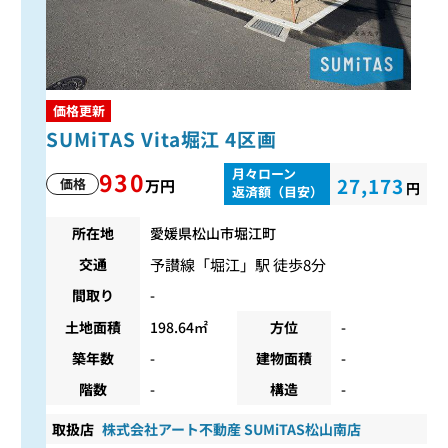
価格更新
SUMiTAS Vita堀江 4区画
月々ローン
930
27,173
価格
万円
円
返済額（目安）
所在地
愛媛県松山市堀江町
予讃線
「
堀江
」駅 徒歩8分
交通
間取り
-
土地面積
198.64㎡
方位
-
築年数
-
建物面積
-
階数
-
構造
-
取扱店
株式会社アート不動産 SUMiTAS松山南店