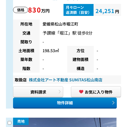
月々ローン
830
24,251
価格
万円
円
返済額（目安）
所在地
愛媛県松山市堀江町
予讃線
「
堀江
」駅 徒歩8分
交通
間取り
-
土地面積
198.53㎡
方位
-
築年数
-
建物面積
-
階数
-
構造
-
取扱店
株式会社アート不動産 SUMiTAS松山南店
資料請求
お気に入り物件
物件詳細
売地