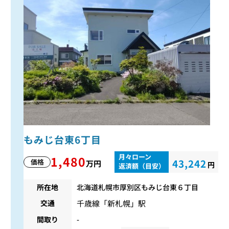
もみじ台東6丁目
月々ローン
1,480
43,242
価格
万円
円
返済額（目安）
所在地
北海道札幌市厚別区もみじ台東６丁目
千歳線
「
新札幌
」駅
交通
間取り
-