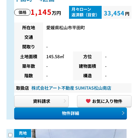
月々ローン
1,145
33,454
価格
万円
円
返済額（目安）
所在地
愛媛県松山市平田町
交通
間取り
-
土地面積
145.58㎡
方位
-
築年数
-
建物面積
-
階数
-
構造
-
取扱店
株式会社アート不動産 SUMiTAS松山南店
資料請求
お気に入り物件
物件詳細
売地