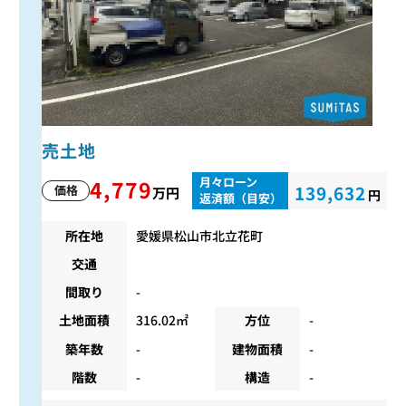
売土地
月々ローン
4,779
139,632
価格
万円
円
返済額（目安）
所在地
愛媛県松山市北立花町
交通
間取り
-
土地面積
316.02㎡
方位
-
築年数
-
建物面積
-
階数
-
構造
-