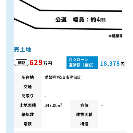
売土地
月々ローン
629
18,378
価格
万円
円
返済額（目安）
所在地
愛媛県松山市勝岡町
交通
間取り
-
土地面積
347.00㎡
方位
-
築年数
-
建物面積
-
階数
-
構造
-