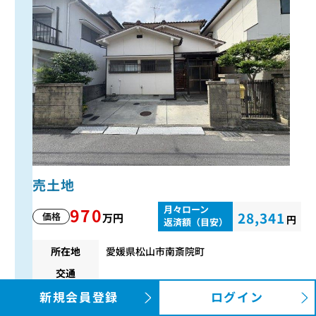
売土地
月々ローン
970
28,341
価格
万円
円
返済額（目安）
所在地
愛媛県松山市南斎院町
交通
間取り
-
新規会員登録
ログイン