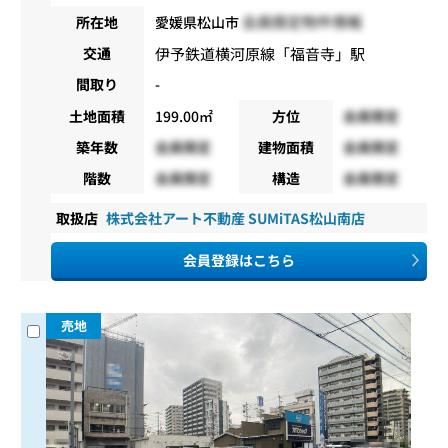
会員限定物件情報
所在地
愛媛県松山市
伊予鉄道横河原線
「
福音寺
」駅
交通
間取り
-
土地面積
199.00㎡
方位
会員限定
築年数
会員限定
建物面積
会員限定
階数
会員限定
構造
会員限定
取扱店
株式会社アート不動産 SUMiTAS松山南店
会員登録はこちら
売地