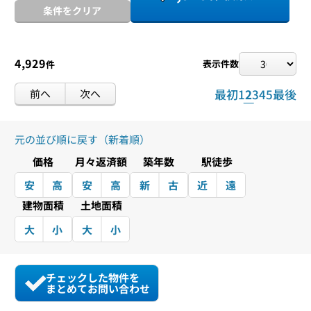
条件をクリア
4,929
表示件数
件
前へ
次へ
最初
1
2
3
4
5
最後
元の並び順に戻す（新着順）
価格
月々返済額
築年数
駅徒歩
安
高
安
高
新
古
近
遠
建物面積
土地面積
大
小
大
小
チェックした物件を
まとめてお問い合わせ