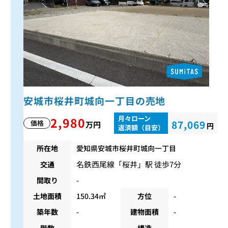
安城市桜井町城向一丁目の売地
月々ローン
2,980
87,069
価格
万円
円
返済額（目安）
所在地
愛知県安城市桜井町城向一丁目
名鉄西尾線
「
桜井
」駅 徒歩7分
交通
間取り
-
土地面積
150.34㎡
方位
-
築年数
-
建物面積
-
階数
-
構造
-