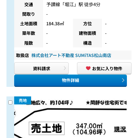
予讃線
「
堀江
」駅 徒歩4分
交通
間取り
-
土地面積
184.38㎡
方位
-
築年数
-
建物面積
-
階数
-
構造
-
取扱店
株式会社アート不動産 SUMiTAS松山南店
資料請求
お気に入り物件
物件詳細
売地