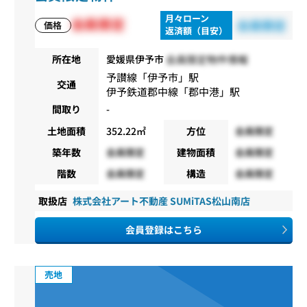
月々ローン
会員限定
会員限定
価格
返済額（目安）
会員限定物件情報
所在地
愛媛県伊予市
予讃線
「
伊予市
」駅
交通
伊予鉄道郡中線
「
郡中港
」駅
間取り
-
土地面積
352.22㎡
方位
会員限定
築年数
会員限定
建物面積
会員限定
階数
会員限定
構造
会員限定
取扱店
株式会社アート不動産 SUMiTAS松山南店
会員登録はこちら
売地