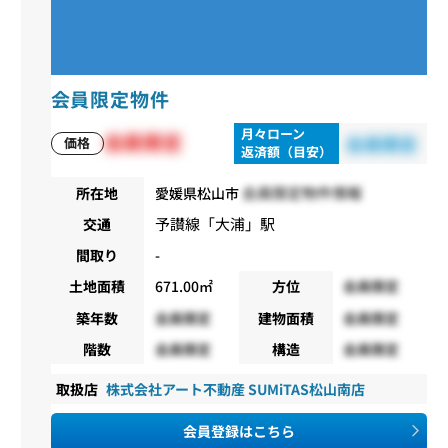
会員限定物件
月々ローン
会員限定
会員限定
価格
返済額（目安）
会員限定物件情報
所在地
愛媛県松山市
予讃線
「
大浦
」駅
交通
間取り
-
土地面積
671.00㎡
方位
会員限定
築年数
会員限定
建物面積
会員限定
階数
会員限定
構造
会員限定
取扱店
株式会社アート不動産 SUMiTAS松山南店
会員登録はこちら