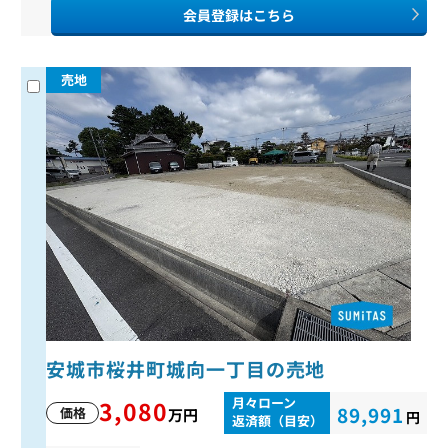
会員登録はこちら
売地
安城市桜井町城向一丁目の売地
月々ローン
3,080
89,991
価格
万円
円
返済額（目安）