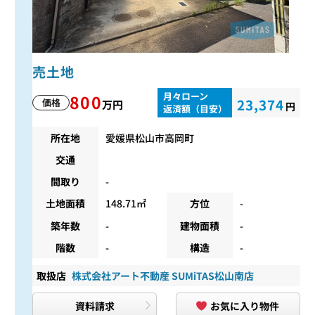
売土地
月々ローン
800
23,374
価格
万円
円
返済額（目安）
所在地
愛媛県松山市高岡町
交通
間取り
-
土地面積
148.71㎡
方位
-
築年数
-
建物面積
-
階数
-
構造
-
取扱店
株式会社アート不動産 SUMiTAS松山南店
資料請求
お気に入り物件