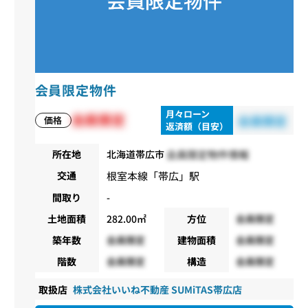
会員限定物件
月々ローン
会員限定
会員限定
価格
返済額（目安）
会員限定物件情報
所在地
北海道帯広市
根室本線
「
帯広
」駅
交通
間取り
-
土地面積
282.00㎡
方位
会員限定
築年数
会員限定
建物面積
会員限定
階数
会員限定
構造
会員限定
取扱店
株式会社いいね不動産 SUMiTAS帯広店