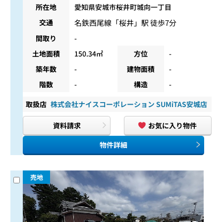
所在地
愛知県安城市桜井町城向一丁目
名鉄西尾線
「
桜井
」駅 徒歩7分
交通
間取り
-
土地面積
150.34㎡
方位
-
築年数
-
建物面積
-
階数
-
構造
-
取扱店
株式会社ナイスコーポレーション SUMiTAS安城店
資料請求
お気に入り物件
物件詳細
売地