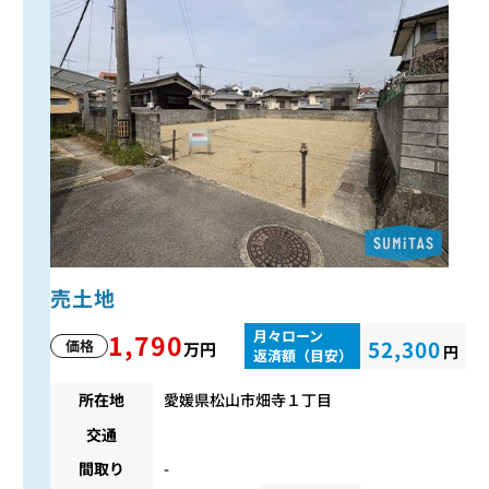
売土地
月々ローン
1,790
52,300
価格
万円
円
返済額（目安）
所在地
愛媛県松山市畑寺１丁目
交通
間取り
-