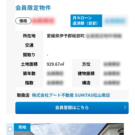
会員限定物件
月々ローン
会員限定
会員限定
価格
返済額（目安）
会員限定物件情報
所在地
愛媛県伊予郡砥部町
交通
間取り
-
土地面積
929.67㎡
方位
会員限定
築年数
会員限定
建物面積
会員限定
階数
会員限定
構造
会員限定
取扱店
株式会社アート不動産 SUMiTAS松山南店
会員登録はこちら
売地