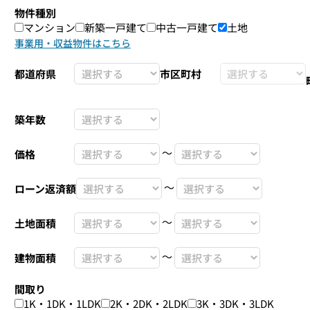
物件種別
マンション
新築一戸建て
中古一戸建て
土地
事業用・収益物件はこちら
都道府県
市区町村
築年数
〜
価格
〜
ローン返済額
〜
土地面積
〜
建物面積
間取り
1K・1DK・1LDK
2K・2DK・2LDK
3K・3DK・3LDK