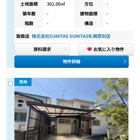
土地面積
301.00㎡
方位
-
築年数
-
建物面積
-
階数
-
構造
-
取扱店
株式会社SUMiTAS SUMiTAS札幌厚別店
資料請求
お気に入り物件
物件詳細
売地