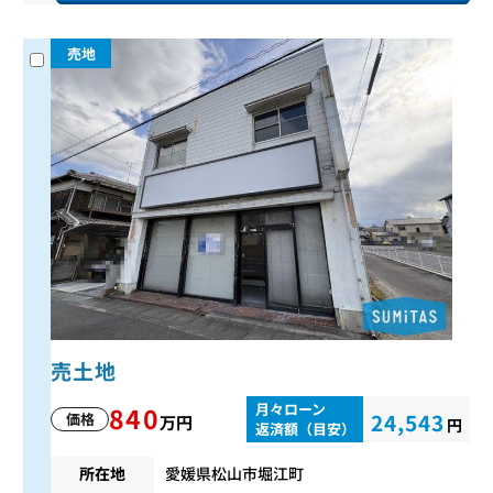
売地
売土地
月々ローン
840
24,543
価格
万円
円
返済額（目安）
所在地
愛媛県松山市堀江町