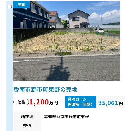
売地
香南市野市町東野の売地
月々ローン
1,200
35,061
価格
万円
円
返済額（目安）
所在地
高知県香南市野市町東野
交通