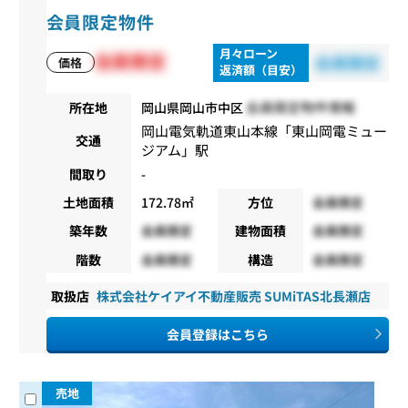
会員限定物件
月々ローン
会員限定
会員限定
価格
返済額（目安）
会員限定物件情報
所在地
岡山県岡山市中区
岡山電気軌道東山本線
「
東山岡電ミュー
交通
ジアム
」駅
間取り
-
土地面積
172.78㎡
方位
会員限定
築年数
会員限定
建物面積
会員限定
階数
会員限定
構造
会員限定
取扱店
株式会社ケイアイ不動産販売 SUMiTAS北長瀬店
会員登録はこちら
売地