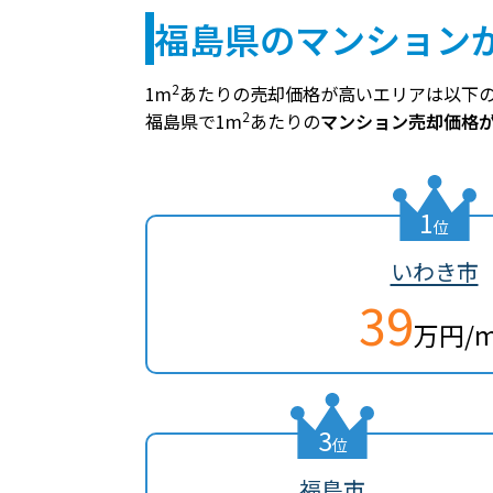
福島県のマンション
2
1m
あたりの売却価格が高いエリアは以下
2
福島県で1m
あたりの
マンション売却価格
1
位
いわき市
39
万円/
3
位
福島市