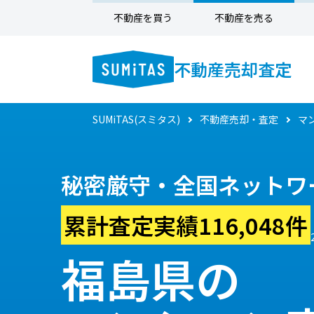
不動産を買う
不動産を売る
不動産売却査定
SUMiTAS(スミタス)
不動産売却・査定
マ
秘密厳守・全国ネットワ
累計査定実績116,048件
福島県の