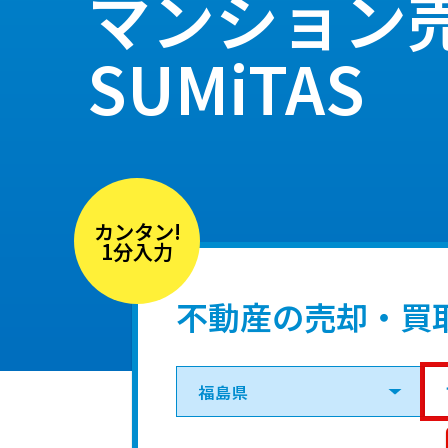
マンション
SUMiTAS
カンタン!
1分入力
不動産の売却・買