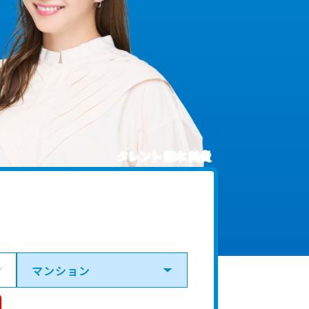
タレント 藤本 美貴