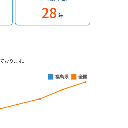
28
年
ております。