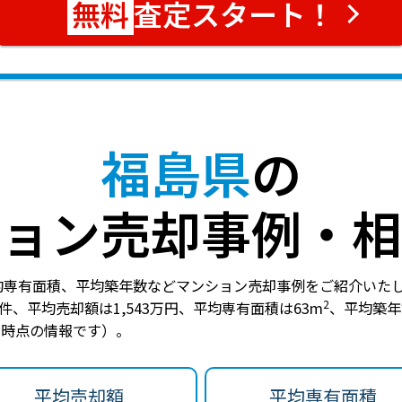
査定スタート！
福島県
の
ョン売却事例・相
均専有面積、平均築年数などマンション売却事例をご紹介いた
2
7件
、
平均売却額は1,543万円
、
平均専有面積は63m
、
平均築年
3日時点の情報です）。
平均売却額
平均専有面積