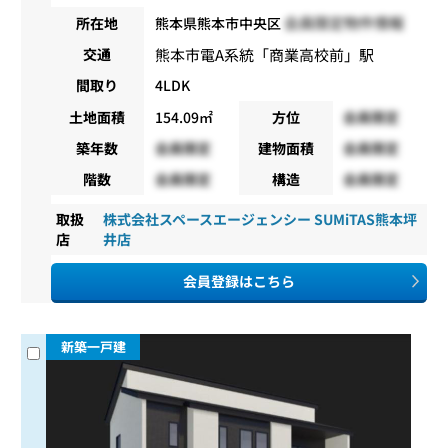
会員限定物件情報
所在地
熊本県熊本市中央区
熊本市電A系統
「
商業高校前
」駅
交通
間取り
4LDK
土地面積
154.09㎡
方位
会員限定
築年数
会員限定
建物面積
会員限定
階数
会員限定
構造
会員限定
取扱
株式会社スペースエージェンシー SUMiTAS熊本坪
店
井店
会員登録はこちら
新築一戸建