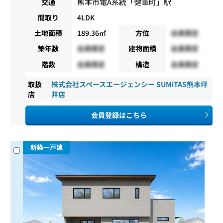
熊本市電A系統
「
健軍町
」駅
交通
間取り
4LDK
土地面積
189.36㎡
方位
会員限定
築年数
会員限定
建物面積
会員限定
階数
会員限定
構造
会員限定
取扱
株式会社スペースエージェンシー SUMiTAS熊本坪
店
井店
会員登録はこちら
新築一戸建