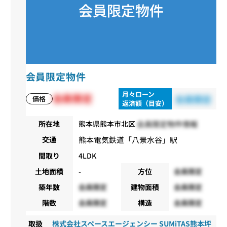
会員限定物件
月々ローン
会員限定
会員限定
価格
返済額（目安）
会員限定物件情報
所在地
熊本県熊本市北区
熊本電気鉄道
「
八景水谷
」駅
交通
間取り
4LDK
土地面積
-
方位
会員限定
築年数
会員限定
建物面積
会員限定
階数
会員限定
構造
会員限定
取扱
株式会社スペースエージェンシー SUMiTAS熊本坪