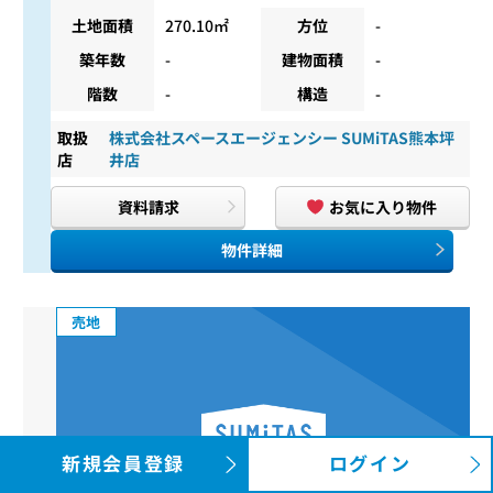
土地面積
270.10㎡
方位
-
築年数
-
建物面積
-
階数
-
構造
-
取扱
株式会社スペースエージェンシー SUMiTAS熊本坪
店
井店
資料請求
お気に入り物件
物件詳細
売地
新規会員登録
ログイン