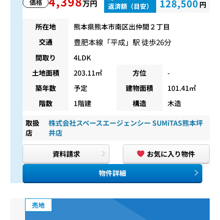
4,398
128,500
価格
万円
円
返済額（目安）
所在地
熊本県熊本市南区出仲間２丁目
豊肥本線
「
平成
」駅 徒歩26分
交通
間取り
4LDK
土地面積
203.11㎡
方位
-
築年数
予定
建物面積
101.41㎡
階数
1階建
構造
木造
取扱
株式会社スペースエージェンシー SUMiTAS熊本坪
店
井店
資料請求
お気に入り物件
物件詳細
売地