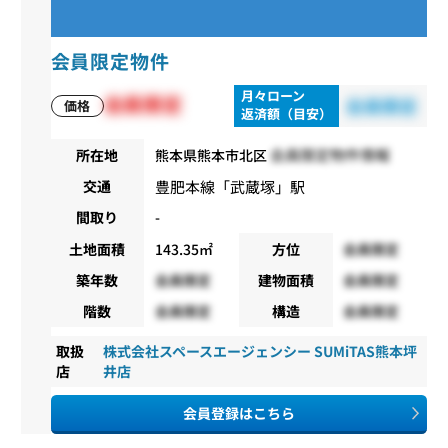
会員限定物件
月々ローン
会員限定
会員限定
価格
返済額（目安）
会員限定物件情報
所在地
熊本県熊本市北区
豊肥本線
「
武蔵塚
」駅
交通
間取り
-
土地面積
143.35㎡
方位
会員限定
築年数
会員限定
建物面積
会員限定
階数
会員限定
構造
会員限定
取扱
株式会社スペースエージェンシー SUMiTAS熊本坪
店
井店
会員登録はこちら