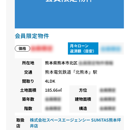
会員限定物件
月々ローン
会員限定
会員限定
価格
返済額（目安）
会員限定物件情報
所在地
熊本県熊本市北区
熊本電気鉄道
「
北熊本
」駅
交通
間取り
4LDK
土地面積
185.66㎡
方位
会員限定
築年数
会員限定
建物面積
会員限定
階数
会員限定
構造
会員限定
取扱
株式会社スペースエージェンシー SUMiTAS熊本坪
店
井店