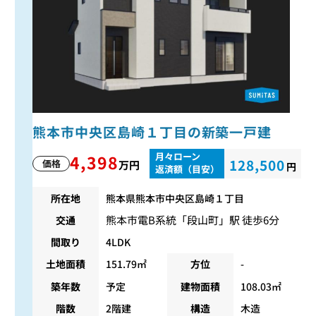
熊本市中央区島崎１丁目の新築一戸建
月々ローン
4,398
128,500
価格
万円
円
返済額（目安）
所在地
熊本県熊本市中央区島崎１丁目
熊本市電B系統
「
段山町
」駅 徒歩6分
交通
間取り
4LDK
土地面積
151.79㎡
方位
-
築年数
予定
建物面積
108.03㎡
階数
2階建
構造
木造