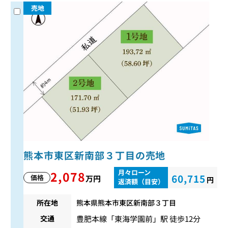
売地
熊本市東区新南部３丁目の売地
月々ローン
2,078
60,715
価格
万円
円
返済額（目安）
所在地
熊本県熊本市東区新南部３丁目
豊肥本線
「
東海学園前
」駅 徒歩12分
交通