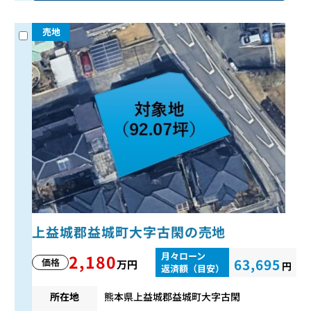
売地
上益城郡益城町大字古閑の売地
月々ローン
2,180
63,695
価格
万円
円
返済額（目安）
所在地
熊本県上益城郡益城町大字古閑