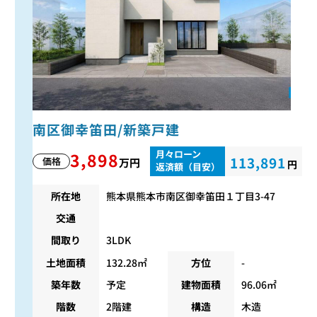
南区御幸笛田/新築戸建
月々ローン
3,898
113,891
価格
万円
円
返済額（目安）
所在地
熊本県熊本市南区御幸笛田１丁目3-47
交通
間取り
3LDK
土地面積
132.28㎡
方位
-
築年数
予定
建物面積
96.06㎡
階数
2階建
構造
木造