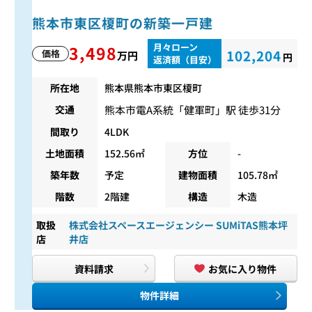
熊本市東区榎町の新築一戸建
月々ローン
3,498
102,204
価格
万円
円
返済額（目安）
所在地
熊本県熊本市東区榎町
熊本市電A系統
「
健軍町
」駅 徒歩31分
交通
間取り
4LDK
土地面積
152.56㎡
方位
-
築年数
予定
建物面積
105.78㎡
階数
2階建
構造
木造
取扱
株式会社スペースエージェンシー SUMiTAS熊本坪
店
井店
資料請求
お気に入り物件
物件詳細