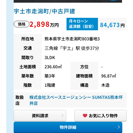
宇土市走潟町/中古戸建
月々ローン
2,898
84,673
価格
万円
円
返済額（目安）
所在地
熊本県宇土市走潟町803番地3
三角線
「
宇土
」駅 徒歩37分
交通
間取り
3LDK
土地面積
236.60㎡
方位
-
築年数
築3年
建物面積
96.87㎡
階数
1階建
構造
木造
取扱
株式会社スペースエージェンシー SUMiTAS熊本坪
店
井店
資料請求
お気に入り物件
物件詳細