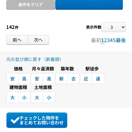
条件をクリア
142
表示件数
件
前へ
次へ
最初
1
2
3
4
5
最後
元の並び順に戻す（新着順）
価格
月々返済額
築年数
駅徒歩
安
高
安
高
新
古
近
遠
建物面積
土地面積
大
小
大
小
チェックした物件を
まとめてお問い合わせ