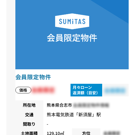
会員限定物件
月々ローン
会員限定
会員限定
価格
返済額（目安）
会員限定物件情報
所在地
熊本県合志市
熊本電気鉄道
「
新須屋
」駅
交通
間取り
-
土地面積
129.10㎡
方位
会員限定