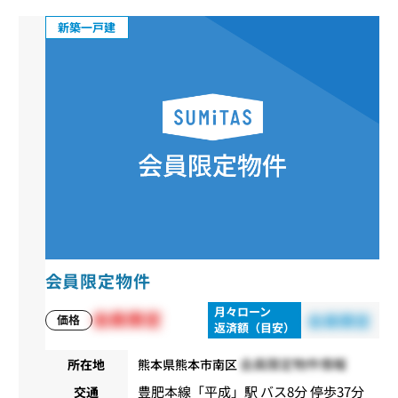
新築一戸建
会員限定物件
月々ローン
会員限定
会員限定
価格
返済額（目安）
会員限定物件情報
所在地
熊本県熊本市南区
豊肥本線
「
平成
」駅 バス8分 停歩37分
交通