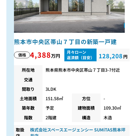
熊本市中央区帯山７丁目の新築一戸建
月々ローン
4,388
128,208
価格
万円
円
返済額（目安）
所在地
熊本県熊本市中央区帯山７丁目3-7付近
交通
間取り
3LDK
土地面積
151.58㎡
方位
-
築年数
予定
建物面積
109.30㎡
階数
2階建
構造
木造
取扱
株式会社スペースエージェンシー SUMiTAS熊本坪
店
井店