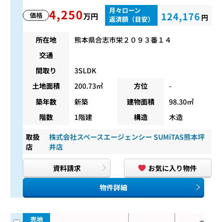
月々ローン
4,250
124,176
価格
万円
円
返済額（目安）
所在地
熊本県合志市栄２０９３番１４
交通
間取り
3SLDK
土地面積
200.73㎡
方位
-
築年数
新築
建物面積
98.30㎡
階数
1階建
構造
木造
取扱
株式会社スペースエージェンシー SUMiTAS熊本坪
店
井店
資料請求
お気に入り物件
物件詳細
売地