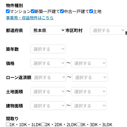
物件種別
マンション
新築一戸建て
中古一戸建て
土地
事業用・収益物件はこちら
都道府県
市区町村
築年数
〜
価格
〜
ローン返済額
〜
土地面積
〜
建物面積
間取り
1K・1DK・1LDK
2K・2DK・2LDK
3K・3DK・3LDK