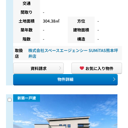
交通
間取り
-
土地面積
304.38㎡
方位
-
築年数
-
建物面積
-
階数
-
構造
-
取扱
株式会社スペースエージェンシー SUMiTAS熊本坪
店
井店
資料請求
お気に入り物件
物件詳細
新築一戸建