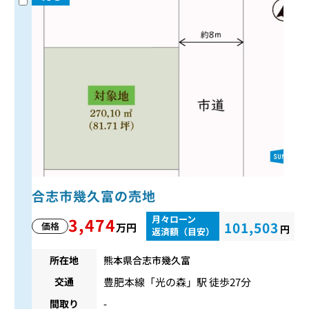
合志市幾久富の売地
月々ローン
3,474
101,503
価格
万円
円
返済額（目安）
所在地
熊本県合志市幾久富
豊肥本線
「
光の森
」駅 徒歩27分
交通
間取り
-