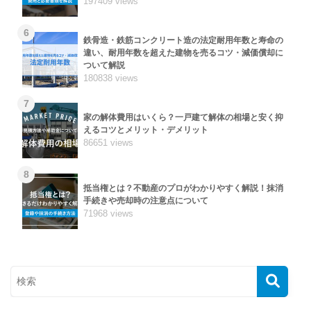
197409 views
6
鉄骨造・鉄筋コンクリート造の法定耐用年数と寿命の
違い、耐用年数を超えた建物を売るコツ・減価償却に
ついて解説
180838 views
7
家の解体費用はいくら？一戸建て解体の相場と安く抑
えるコツとメリット・デメリット
86651 views
8
抵当権とは？不動産のプロがわかりやすく解説！抹消
手続きや売却時の注意点について
71968 views