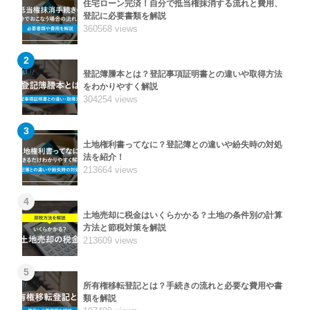
住宅ローン完済！自分で抵当権抹消する流れと費用、
登記に必要書類を解説
360568 views
2
登記簿謄本とは？登記事項証明書との違いや取得方法
をわかりやすく解説
304254 views
3
土地権利書ってなに？登記簿との違いや紛失時の対処
法を紹介！
213664 views
4
土地売却に税金はいくらかかる？土地の条件別の計算
方法と節税対策を解説
213609 views
5
所有権移転登記とは？手続きの流れと必要な費用や書
類を解説