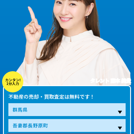
タレント 藤本 美貴
カンタン!
1分入力
不動産の売却・買取査定は無料です！