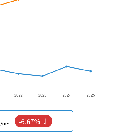
-6.67%
2
/m