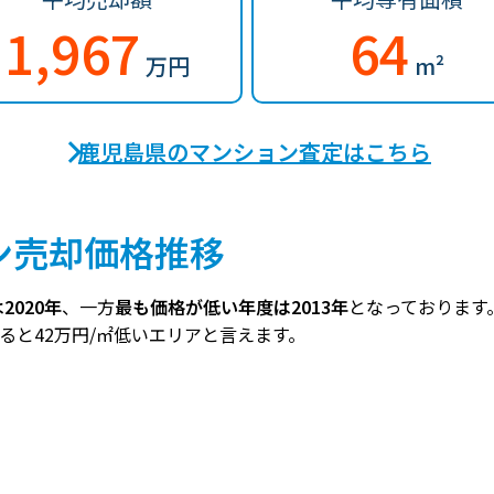
1,967
64
万円
m²
鹿児島県のマンション査定はこちら
ン売却価格推移
020年
、一方
最も価格が低い年度は2013年
となっております
すると42万円/㎡低いエリアと言えます。