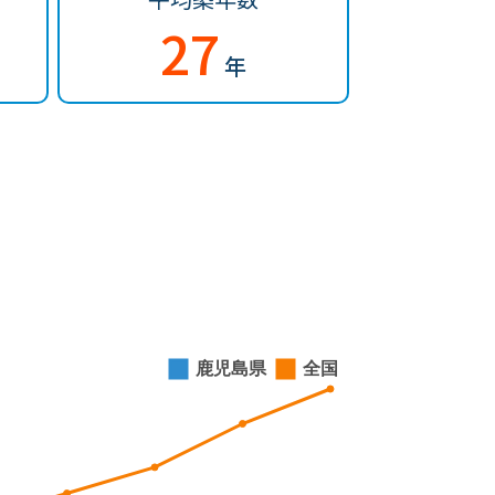
27
年
。