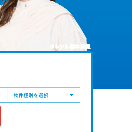
タレント 藤本 美貴