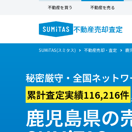
不動産を買う
不動産を売る
不動産売却査定
SUMiTAS(スミタス)
不動産売却・査定
鹿
秘密厳守・全国ネットワ
累計査定実績116,216件
鹿児島県の