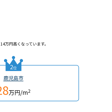
14万円高くなっています。
2
位
鹿児島市
28
2
万円/m