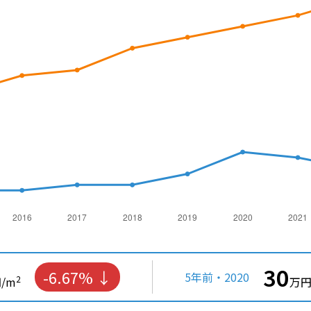
30
-6.67%
5年前・2020
2
/m
万円