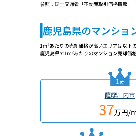
参照：国土交通省「不動産取引価格情報」
鹿児島県のマンショ
2
1m
あたりの売却価格が高いエリアは以下
2
鹿児島県で1m
あたりの
マンション売却価
1
位
薩摩川内市
37
万円/