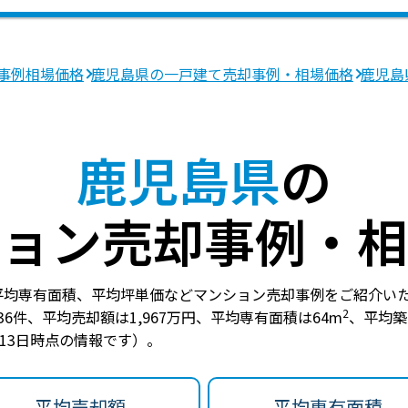
事例相場価格
鹿児島県の一戸建て売却事例・相場価格
鹿児島
鹿児島県
の
ョン売却事例・相
平均専有面積、平均坪単価などマンション売却事例をご紹介い
2
36件
、
平均売却額は1,967万円
、
平均専有面積は64m
、
平均築
月13日時点の情報です）。
平均売却額
平均専有面積