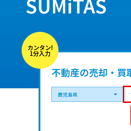
SUMiTAS
カンタン!
1分入力
不動産の売却・買