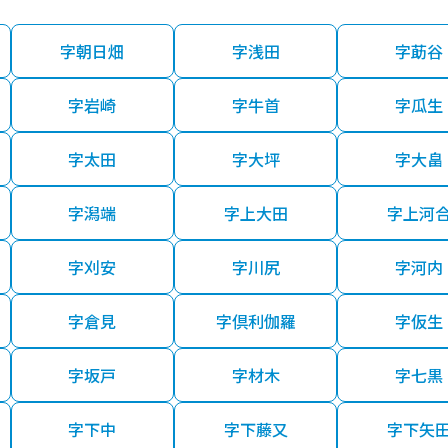
字朝日畑
字浅田
字莇谷
字岩崎
字牛首
字瓜生
字太田
字大坪
字大畠
字潟端
字上大田
字上河
字刈安
字川尻
字河内
字倉見
字倶利伽羅
字仮生
字坂戸
字材木
字七黒
字下中
字下藤又
字下矢