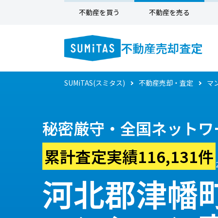
不動産を買う
不動産を売る
不動産売却査定
SUMiTAS(スミタス)
不動産売却・査定
マ
秘密厳守・全国ネットワ
累計査定実績116,131件
河北郡津幡