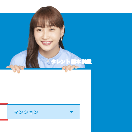
タレント 藤本 美貴