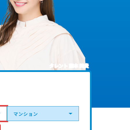
タレント 藤本 美貴