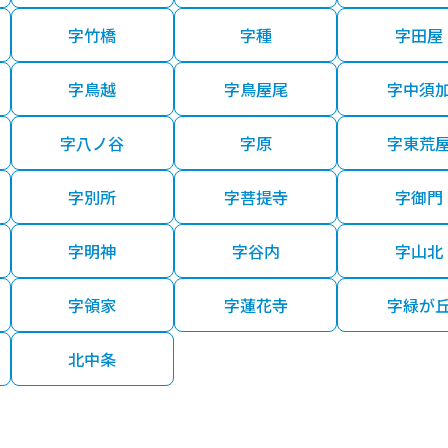
字竹橋
字種
字田屋
字鳥越
字鳥屋尾
字中須
字八ノ谷
字原
字東荒
字別所
字菩提寺
字御門
字明神
字谷内
字山北
字領家
字蓮花寺
字緑が
北中条