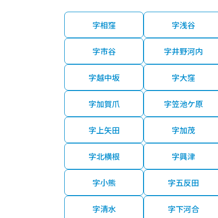
字相窪
字浅谷
字市谷
字井野河内
字越中坂
字大窪
字加賀爪
字笠池ケ原
字上矢田
字加茂
字北横根
字興津
字小熊
字五反田
字清水
字下河合