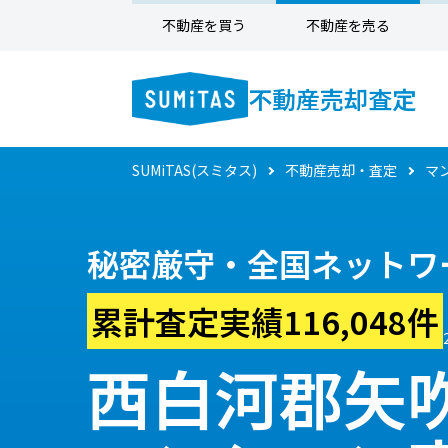
不動産を買う
不動産を売る
不動産売却査定
SUMiTAS(スミタス)
不動産売却・査定
マ
秘密厳守・全国ネットワ
累計査定実績116,048件
西白河郡矢