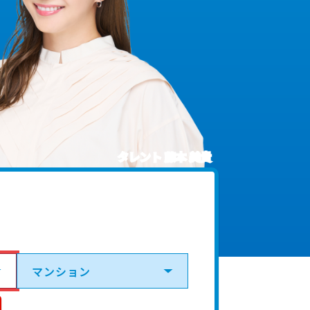
タレント 藤本 美貴