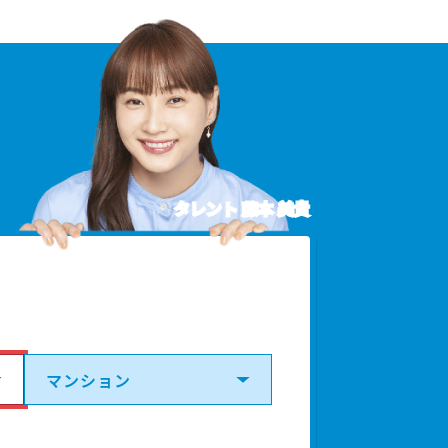
タレント 藤本 美貴