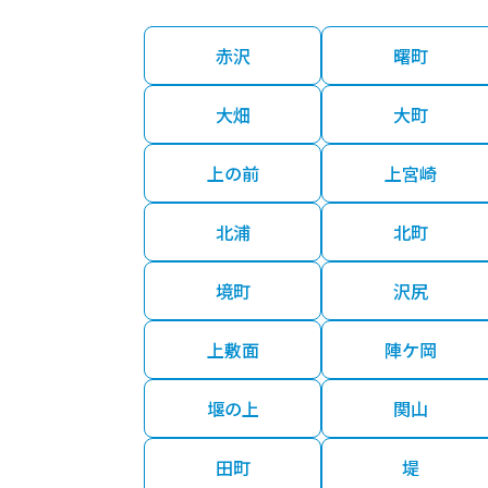
赤沢
曙町
大畑
大町
上の前
上宮崎
北浦
北町
境町
沢尻
上敷面
陣ケ岡
堰の上
関山
田町
堤