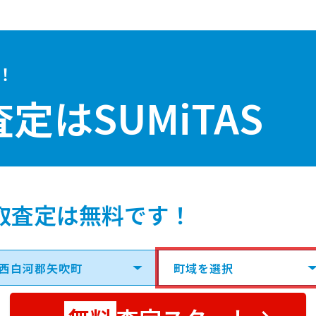
！
査定は
SUMiTAS
取査定は無料です！