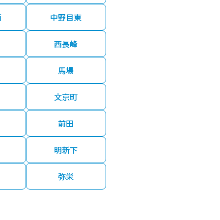
西
中野目東
西長峰
馬場
文京町
前田
明新下
弥栄