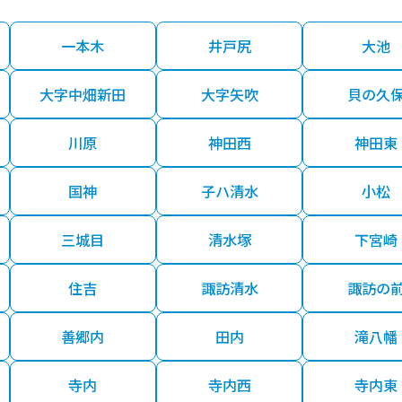
一本木
井戸尻
大池
大字中畑新田
大字矢吹
貝の久
川原
神田西
神田東
国神
子ハ清水
小松
三城目
清水塚
下宮崎
住吉
諏訪清水
諏訪の
善郷内
田内
滝八幡
寺内
寺内西
寺内東