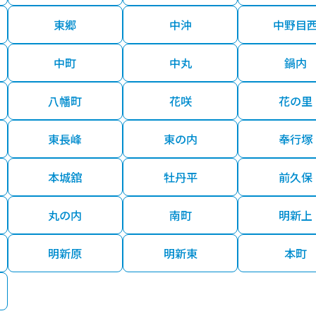
東郷
中沖
中野目
中町
中丸
鍋内
八幡町
花咲
花の里
東長峰
東の内
奉行塚
本城舘
牡丹平
前久保
丸の内
南町
明新上
明新原
明新東
本町