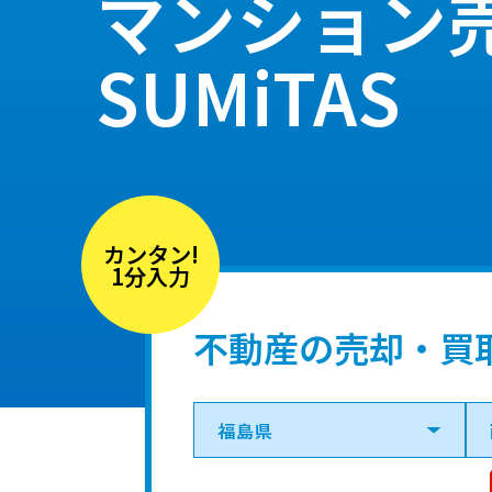
マンション
SUMiTAS
カンタン!
1分入力
不動産の売却・買