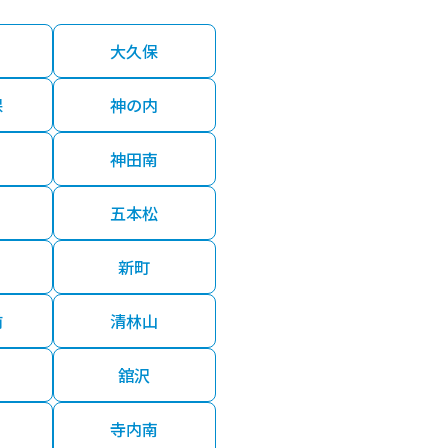
大久保
保
神の内
神田南
五本松
新町
前
清林山
舘沢
寺内南